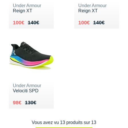
Raidlight
Under Armour
Under Armour
Reign XT
Reign XT
Reebok
Au lieu de 140€
Vendu 100€
Au lieu de 140€
Vendu 100€
100€
140€
100€
140€
Salomon
Saucony
Saxx
Scarpa
Scott
Shokz
Under Armour
Velociti SPD
Sidas
Au lieu de 130€
Vendu 98€
98€
130€
Smoon
Speedo
Vous avez vu 13 produits sur 13