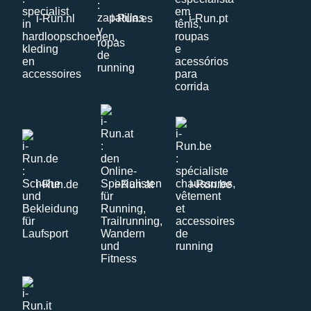
i-Run.nl
i-Run.es
i-Run.pt
i-Run.de
i-Run.at
i-Run.be