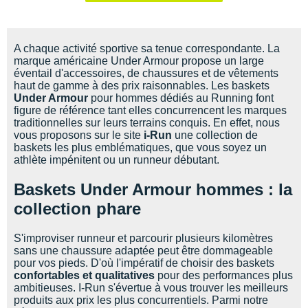
Suunto
Ta Energy
A chaque activité sportive sa tenue correspondante. La
marque américaine Under Armour propose un large
The North Face
éventail d'accessoires, de chaussures et de vêtements
haut de gamme à des prix raisonnables. Les baskets
Thuasne
Under Armour
pour hommes dédiés au Running font
figure de référence tant elles concurrencent les marques
Under Armour
traditionnelles sur leurs terrains conquis. En effet, nous
vous proposons sur le site
i-Run
une collection de
Withings
baskets les plus emblématiques, que vous soyez un
athlète impénitent ou un runneur débutant.
X-Bionic
Baskets Under Armour hommes : la
X-Socks
collection phare
+ Voir toutes les marques
S'improviser runneur et parcourir plusieurs kilomètres
sans une chaussure adaptée peut être dommageable
pour vos pieds. D'où l'impératif de choisir des baskets
confortables et qualitatives
pour des performances plus
ambitieuses. I-Run s'évertue à vous trouver les meilleurs
produits aux prix les plus concurrentiels. Parmi notre