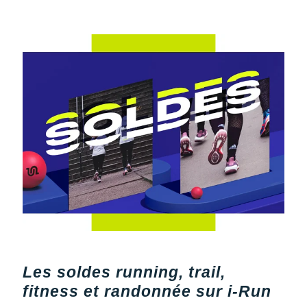
Raidlight
Reebok
Salomon
Saucony
Saxx
Scarpa
Scott
Shokz
Sidas
Smoon
Les soldes running, trail,
Speedo
fitness et randonnée sur i-Run