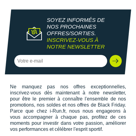
New Balance
PAR MARQUES
Nike
DÉSTOCKAGE
SOYEZ INFORMÉS DE
NNormal
NOS PROCHAINES
OFFRES/SORTIES.
+ Voir tous les
accessoires
Odlo
INSCRIVEZ-VOUS À
NOTRE NEWSLETTER
On-Running
Orca
OVERSTIMS
Ne manquez pas nos offres exceptionnelles,
Patagonia
inscrivez-vous dès maintenant à notre newsletter,
pour être le premier à connaître l'ensemble de nos
Petzl
promotions, nos soldes et nos offres de Black Friday.
Parce que chez i-Run.fr, nous nous engageons à
Polar
vous accompagner à chaque pas, profitez de ces
moments pour investir dans votre passion, améliorer
Puma
vos performances et célébrer l'esprit sportif.