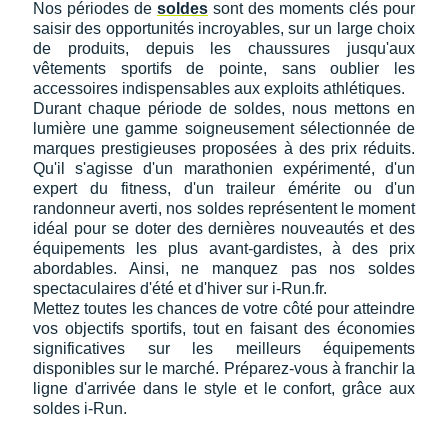
Suunto
Nos périodes de
soldes
sont des moments clés pour
saisir des opportunités incroyables, sur un large choix
de produits, depuis les chaussures jusqu'aux
Ta Energy
vêtements sportifs de pointe, sans oublier les
accessoires indispensables aux exploits athlétiques.
The North Face
Durant chaque période de soldes, nous mettons en
lumière une gamme soigneusement sélectionnée de
Thuasne
marques prestigieuses proposées à des prix réduits.
Qu'il s'agisse d'un marathonien expérimenté, d'un
Under Armour
expert du fitness, d'un traileur émérite ou d'un
randonneur averti, nos soldes représentent le moment
Withings
idéal pour se doter des dernières nouveautés et des
équipements les plus avant-gardistes, à des prix
X-Bionic
abordables. Ainsi, ne manquez pas nos soldes
spectaculaires d'été et d'hiver sur i-Run.fr.
X-Socks
Mettez toutes les chances de votre côté pour atteindre
vos objectifs sportifs, tout en faisant des économies
+ Voir toutes les marques
significatives sur les meilleurs équipements
disponibles sur le marché. Préparez-vous à franchir la
ligne d'arrivée dans le style et le confort, grâce aux
soldes i-Run.