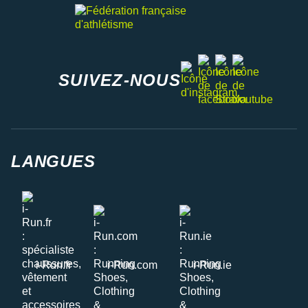
facebook
strava
youtube
instagram
SUIVEZ-NOUS
LANGUES
i-Run.fr
i-Run.com
i-Run.ie