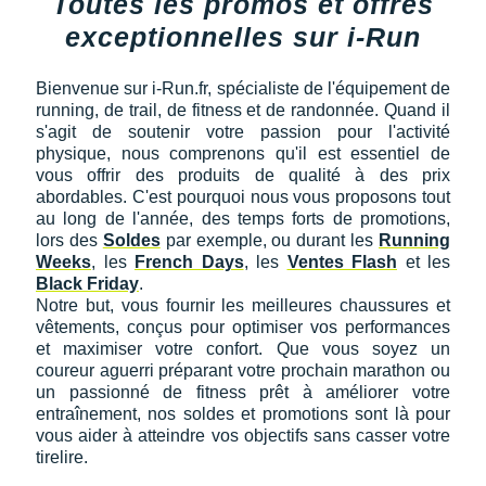
Toutes les promos et offres
Reebok
Reebok
Orca
Shock Absorber
Silva
Oxsitis
Collection CLUB
exceptionnelles sur i-Run
DÉSTOCKAGE
PAR MARQUES
Hoka One One
Scott
Scott
Patagonia
Thuasne
Therabody
Patagonia
DÉSTOCKAGE
Divers
Huawei
Bienvenue sur i-Run.fr, spécialiste de l'équipement de
The North Face
The North Face
Saxx
Under Armour
Withings
Raidlight
DÉSTOCKAGE
+ Voir tous les produits
électroniques
running, de trail, de fitness et de randonnée. Quand il
Équipe de France
+ Voir tous les
vêtements homme
Icebreaker
s'agit de soutenir votre passion pour l'activité
Under Armour
Under Armour
Scott
X-Moove
Zamst
+ Voir toutes les marques
Trouvez votre montre sport GPS
physique, nous comprenons qu'il est essentiel de
Jumelles
+ Voir tous les
vêtements femme
vous offrir des produits de qualité à des prix
Inov-8
+ Voir toutes les marques
+ Voir toutes les marques
+ Voir toutes les marques
+ Voir toutes les marques
+ Voir toutes les marques
abordables. C'est pourquoi nous vous proposons tout
Lacets / guêtres / semelles / pointes
au long de l'année, des temps forts de promotions,
La Sportiva
athlétisme
lors des
Soldes
par exemple, ou durant les
Running
Weeks
, les
French Days
, les
Ventes Flash
et les
Maurten
Orientation
Black Friday
.
Notre but, vous fournir les meilleures chaussures et
Merrell
Sac de couchage
vêtements, conçus pour optimiser vos performances
et maximiser votre confort. Que vous soyez un
Millet
Sécurité
coureur aguerri préparant votre prochain marathon ou
un passionné de fitness prêt à améliorer votre
Mizuno
Tours de cou
entraînement, nos soldes et promotions sont là pour
vous aider à atteindre vos objectifs sans casser votre
Naak
Triathlon-Natation
tirelire.