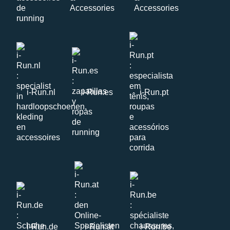
i-Run.nl
i-Run.es
i-Run.pt
i-Run.de
i-Run.at
i-Run.be