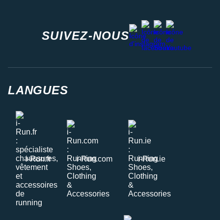
facebook
strava
youtube
instagram
SUIVEZ-NOUS
LANGUES
i-Run.fr
i-Run.com
i-Run.ie