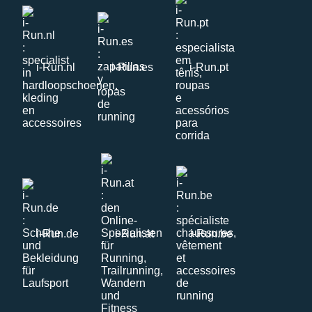
i-Run.nl
i-Run.es
i-Run.pt
i-Run.de
i-Run.at
i-Run.be