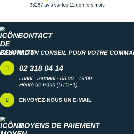
Suunto
38287 avis sur les 12 derniers mois
Ta Energy
The North Face
CONTACT
Thuasne
Under Armour
BESOIN D'UN CONSEIL POUR VOTRE COMMA
Withings
02 318 04 14
X-Bionic
Lundi - Samedi · 08:00 - 18:00
Heure de Paris (UTC+1)
X-Socks
ENVOYEZ-NOUS UN E-MAIL
+ Voir toutes les marques
MOYENS DE PAIEMENT