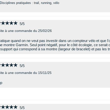
Disciplines pratiquées : trail, running, vélo
★★★★★
★★★★★
5/5
ite à une commande du 25/02/26
atique quand on ne veut pas investir dans un compteur vélo et que l
e montre Garmin. Seul point négatif, pour le côté écologie, ce serait 
 support qui correspond à sa montre (largeur de bracelet) et pas les t
★★★★★
★★★★★
5/5
ite à une commande du 15/11/25
op
★★★★★
★★★★★
5/5