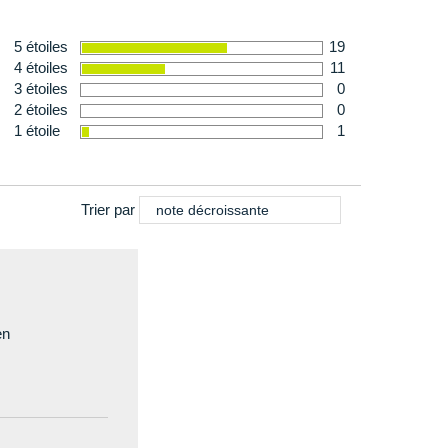
5 étoiles
19
4 étoiles
11
3 étoiles
0
2 étoiles
0
1 étoile
1
Trier par
note décroissante
en