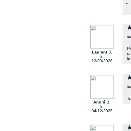
su
Pr
Laurent J.
un
le
le
12/03/2026
su
T
André B.
le
04/12/2025