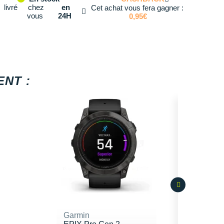
livré
chez
en
Cet achat vous fera gagner :
vous
24H
0,95€
NT :
Garmin