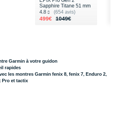
EPIX Pro Gen 2
Sapphire Titane 51 mm
Noté 4.8 sur 5
4.8
(654 avis)
Au lieu de 1049€
Vendu 499€
499€
1049€
ntre Garmin à votre guidon
eil rapides
c les montres Garmin fenix 8, fenix 7, Enduro 2,
x Pro et
tactix