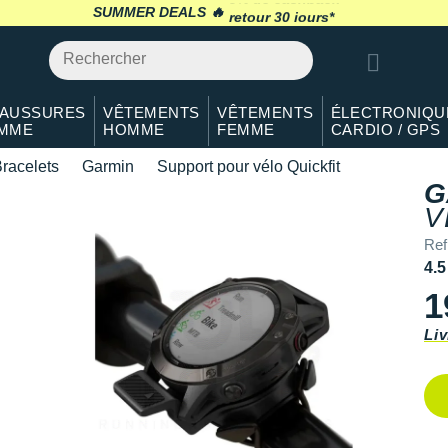
SUMMER DEALS 🔥
retour 30 jours
*
AUSSURES
VÊTEMENTS
VÊTEMENTS
ÉLECTRONIQU
MME
HOMME
FEMME
CARDIO / GPS
racelets
Garmin
Support pour vélo Quickfit
G
V
Ref
4.5
1
Liv