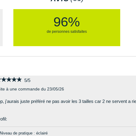
quatix 7X Solar
tactix Delta Sapphire
96%
tactix Delta Solar
tactix Delta Solar Ballistics
tactix 7 AMOLED
de personnes satisfaites
tactix 7 Pro Ballistics
tactix 7 Pro Edition
tactix 7
★★★★★
★★★★★
5/5
ite à une commande du 23/05/26
p, j'aurais juste préféré ne pas avoir les 3 tailles car 2 ne servent a ri
ofil:
Niveau de pratique : éclairé