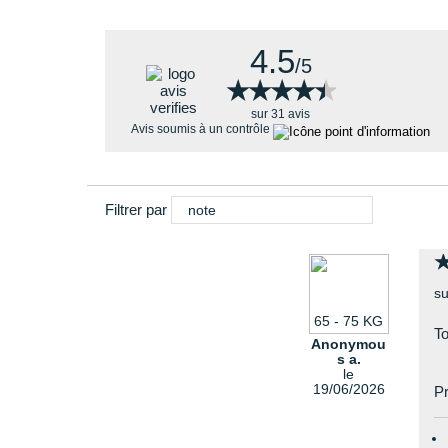
fenix 7 Pro Sapphire Solar
fenix 7 Pro Solar
fenix 7 Solar
4.5
/5
fenix 7
★★★★★
★★★★★
fenix 7S Sapphire Solar
fenix 7S Pro Solar
sur 31 avis
Avis soumis à un contrôle
fenix 7S Solar
fenix 7S
fenix 7X Sapphire Solar
fenix 7X Solar
Filtrer par
note
su
65 - 75 KG
To
Anonymou
s a.
le
19/06/2026
Pr