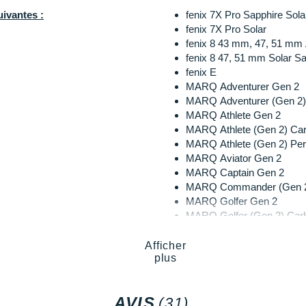
ivantes :
fenix 7X Pro Sapphire Sola
fenix 7X Pro Solar
fenix 8 43 mm, 47, 51 
fenix 8 47, 51 mm Solar Sa
fenix E
MARQ Adventurer Gen 2
MARQ Adventurer (Gen 2)
MARQ Athlete Gen 2
MARQ Athlete (Gen 2) Ca
MARQ Athlete (Gen 2) Pe
MARQ Aviator Gen 2
MARQ Captain Gen 2
MARQ Commander (Gen 2
MARQ Golfer Gen 2
MARQ Golfer (Gen 2) Car
quatix 6
quatix 6 Titanium
Afficher
plus
quatix 6X Solar
quatix 7
quatix 7 Pro
AVIS
(31)
quatix 7 Sapphire