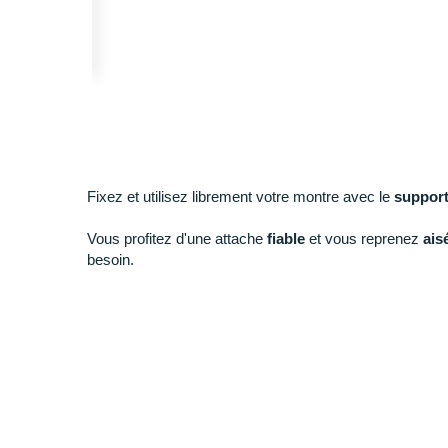
Fixez et utilisez librement votre montre avec le
support
Vous profitez d'une attache
fiable
et vous reprenez
ais
besoin.
Points clés du
support pour vélo Garmin Quickfit