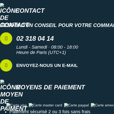
Suunto
CONTACT
Ta Energy
The North Face
BESOIN D'UN CONSEIL POUR VOTRE COMMA
Thuasne
02 318 04 14
Under Armour
Lundi - Samedi · 08:00 - 18:00
Heure de Paris (UTC+1)
Withings
X-Bionic
ENVOYEZ-NOUS UN E-MAIL
X-Socks
MOYENS DE PAIEMENT
+ Voir toutes les marques
Carte visa
Carte master card
Carte paypal
Carte amex
Paiement sécurisé 2 ou 3 fois sans frais