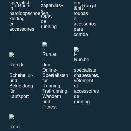
i-Run.nl
i-Run.es
i-Run.pt
i-Run.de
i-Run.at
i-Run.be