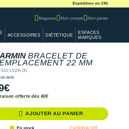
Expédition en 24h
Magasins
Mon compte
Mon panier
E
ESPACES
ACCESSOIRES
DIÉTÉTIQUE
MARQUES
ARMIN
BRACELET DE
REF 010-
EMPLACEMENT 22 MM
 010-13105-00
un avis
9€
raison offerte dès 60€
AJOUTER AU PANIER
CASHBACK
En stock