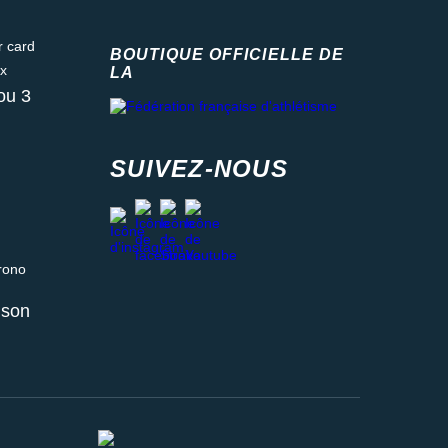
ard
BOUTIQUE OFFICIELLE DE
LA
Fédération française d'athlétisme
ou 3
SUIVEZ-NOUS
facebook
strava
youtube
instagram
 relais ou retrait en magasin
aison