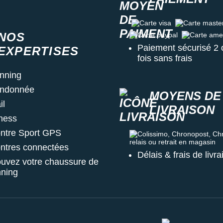
Carte visa
Carte master c
NOS
Carte paypal
Carte amex
Paiement sécurisé 2 
EXPERTISES
fois sans frais
nning
ndonnée
MOYENS DE
il
LIVRAISON
tness
ntre Sport GPS
Colissimo, Chronopost, Chrono
ntres connectées
Délais & frais de livr
ouvez votre chaussure de
nning