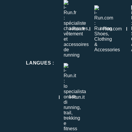
i-Run.fr
i-Run.com
LANGUES
:
i-Run.it