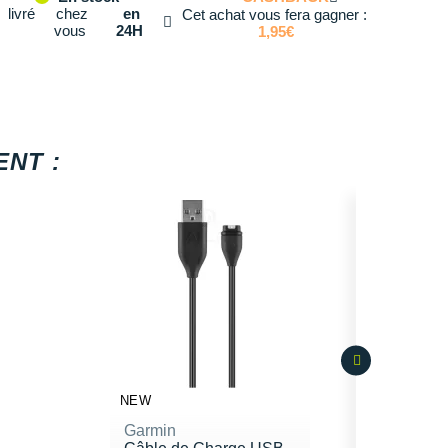
livré
chez
en
Cet achat vous fera gagner :
vous
24H
1,95€
NT :
NEW
Garmin