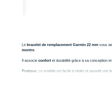
Le
bracelet de remplacement Garmin 22 mm
vous aid
montre
.
Il associe
confort
et durabilité grâce à sa conception e
Pratique
, ce modèle est facile à régler et garantit une 
Points clés du
bracelet de remplacement
Garmin 22