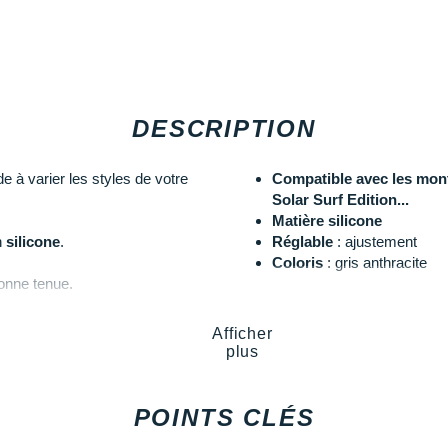
DESCRIPTION
e à varier les styles de votre
Compatible avec les montr
Solar Surf Edition...
Matière silicone
n
silicone
.
Réglable
: ajustement
Coloris
: gris anthracite
bonne tenue.
Les autres produits
Garmin
Afficher
 mm
plus
POINTS CLÉS