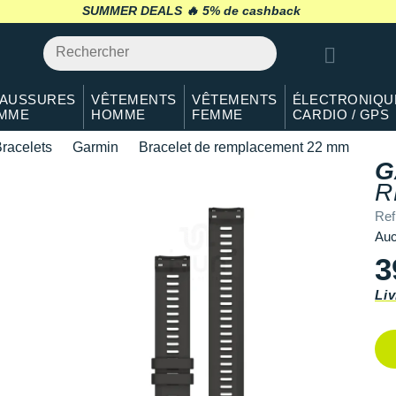
SUMMER DEALS 🔥
retour 30 jours
*
AUSSURES
VÊTEMENTS
VÊTEMENTS
ÉLECTRONIQU
MME
HOMME
FEMME
CARDIO / GPS
racelets
Garmin
Bracelet de remplacement 22 mm
G
R
Ref
Auc
3
Liv