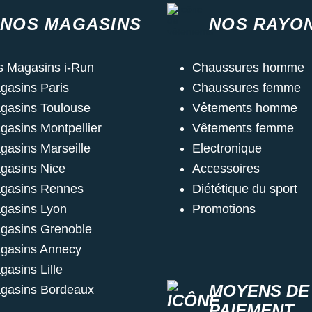
NOS MAGASINS
NOS RAYO
s Magasins i-Run
Chaussures homme
gasins Paris
Chaussures femme
gasins Toulouse
Vêtements homme
gasins Montpellier
Vêtements femme
gasins Marseille
Electronique
gasins Nice
Accessoires
gasins Rennes
Diététique du sport
gasins Lyon
Promotions
gasins Grenoble
gasins Annecy
gasins Lille
MOYENS DE
gasins Bordeaux
PAIEMENT