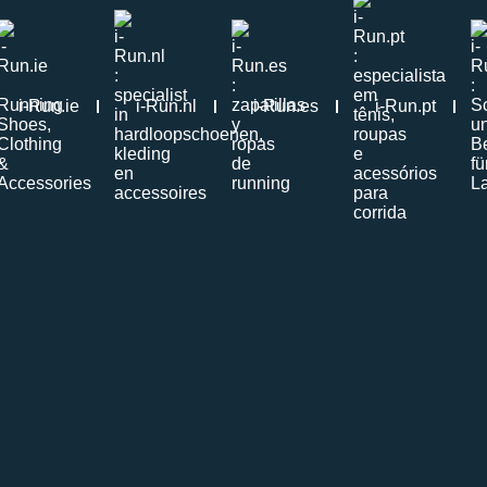
i-Run.ie
i-Run.nl
i-Run.es
i-Run.pt