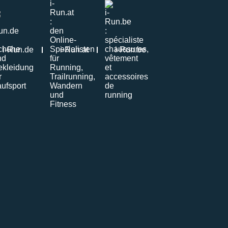
i-Run.de
i-Run.at
i-Run.be