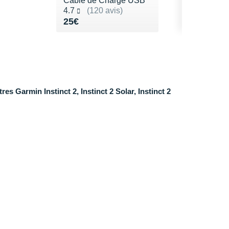
Câble de Charge USB
Noté 4.7 sur 5
4.7
(120 avis)
Vendu 25€
25€
es Garmin Instinct 2, Instinct 2 Solar, Instinct 2