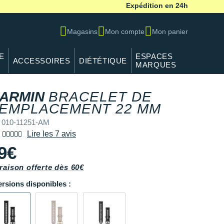
Expédition en 24h
Magasins
Mon compte
Mon panier
E
ESPACES
ACCESSOIRES
DIÉTÉTIQUE
MARQUES
ARMIN
BRACELET DE
EMPLACEMENT 22 MM
 010-11251-AM
Lire les 7 avis
9€
raison offerte dès 60€
ersions disponibles :