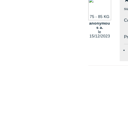
su
75 - 85 KG
Co
anonymou
s a.
le
15/12/2023
Pr