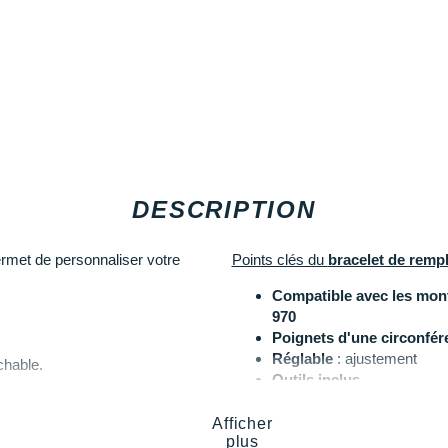
DESCRIPTION
rmet de personnaliser votre
Points clés du
bracelet de remp
Compatible avec les mont
970
Poignets d'une circonfé
Réglable
: ajustement
chable.
Outils inclus
Afficher
Les autres produits
Garmin
plus