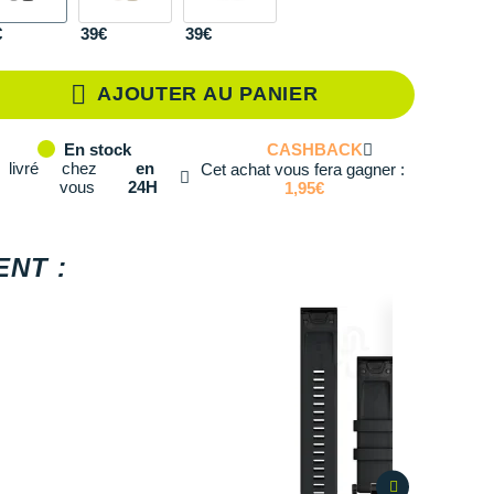
€
39€
39€
AJOUTER AU PANIER
CASHBACK
En stock
livré
chez
en
Cet achat vous fera gagner :
vous
24H
1,95€
NT :