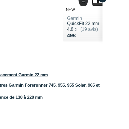
NEW
Garmin
QuickFit 22 mm
Noté 4.8 sur 5
4.8
(19 avis)
Vendu 49€
49€
lacement
Garmin 22 mm
res Garmin Forerunner 745, 955, 955 Solar, 965 et
rence de 130 à 220 mm