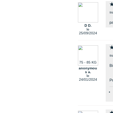
su
pa
D D.
le
25/09/2024
su
75 - 85 KG
Bi
anonymou
s a.
le
24/01/2024
Pr