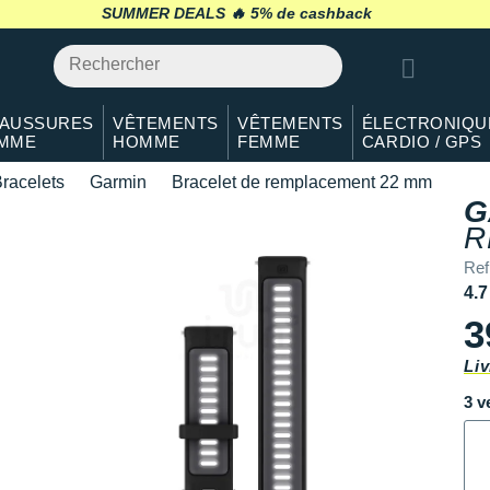
SUMMER DEALS 🔥
retour 30 jours
*
AUSSURES
VÊTEMENTS
VÊTEMENTS
ÉLECTRONIQU
MME
HOMME
FEMME
CARDIO / GPS
racelets
Garmin
Bracelet de remplacement 22 mm
G
R
Ref
4.7
3
Liv
3 v