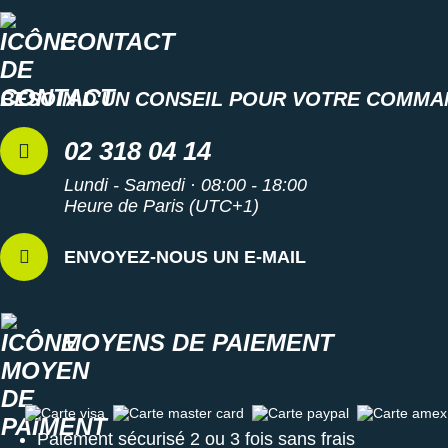
Suunto
CONTACT
Ta Energy
The North Face
BESOIN D'UN CONSEIL POUR VOTRE COMMA
Thuasne
02 318 04 14
Under Armour
Lundi - Samedi · 08:00 - 18:00
Heure de Paris (UTC+1)
Withings
X-Bionic
ENVOYEZ-NOUS UN E-MAIL
X-Socks
MOYENS DE PAIEMENT
+ Voir toutes les marques
Carte visa
Carte master card
Carte paypal
Carte amex
Paiement sécurisé 2 ou 3 fois sans frais