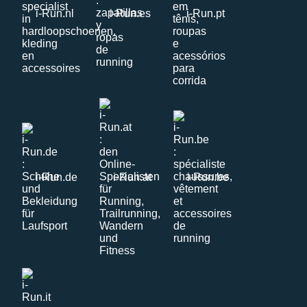
i-Run.nl
i-Run.es
i-Run.pt
i-Run.de
i-Run.at
i-Run.be