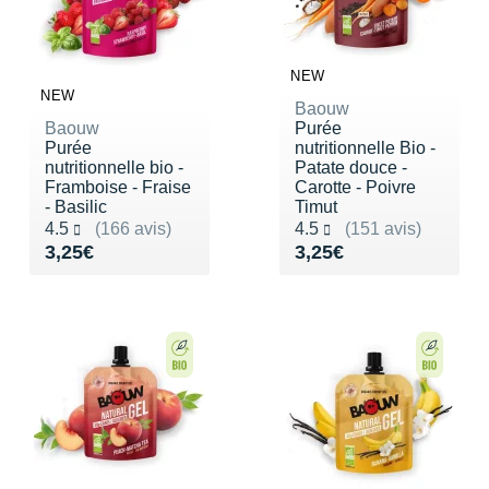
Raidlight
Reebok
NEW
Salomon
NEW
Baouw
Baouw
Purée
Saucony
Purée
nutritionnelle Bio -
nutritionnelle bio -
Patate douce -
Saxx
Framboise - Fraise
Carotte - Poivre
- Basilic
Timut
Noté 4.5 sur 5
Noté 4.5 sur 5
Scarpa
4.5
(166 avis)
4.5
(151 avis)
Vendu 3,25€
Vendu 3,25€
3,25€
3,25€
Scott
Shokz
Sidas
Smoon
Speedo