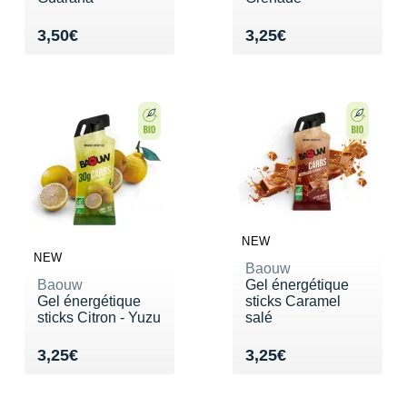
Vendu 3,50€
Vendu 3,25€
3,50€
3,25€
NEW
NEW
Baouw
Baouw
Gel énergétique
Gel énergétique
sticks Caramel
sticks Citron - Yuzu
salé
Vendu 3,25€
Vendu 3,25€
3,25€
3,25€