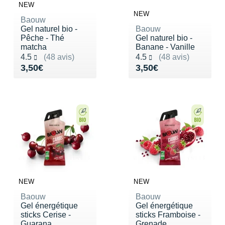
Suunto
NEW
NEW
Baouw
Ta Energy
Gel naturel bio -
Baouw
Pêche - Thé
Gel naturel bio -
The North Face
matcha
Banane - Vanille
Noté 4.5 sur 5
Noté 4.5 sur 5
4.5
(48 avis)
4.5
(48 avis)
Thuasne
Vendu 3,50€
Vendu 3,50€
3,50€
3,50€
Under Armour
Withings
X-Bionic
X-Socks
+ Voir toutes les marques
NEW
NEW
Baouw
Baouw
Gel énergétique
Gel énergétique
sticks Cerise -
sticks Framboise -
Guarana
Grenade