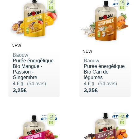
New Balance
PAR MARQUES
Nike
DÉSTOCKAGE
NNormal
+ Voir tous les
accessoires
Odlo
NEW
On-Running
NEW
Baouw
Purée énergétique
Baouw
Orca
Bio Mangue -
Purée énergétique
Passion -
Bio Cari de
OVERSTIMS
Gingembre
légumes
Noté 4.6 sur 5
Noté 4.6 sur 5
4.6
(54 avis)
4.6
(54 avis)
Patagonia
Vendu 3,25€
Vendu 3,25€
3,25€
3,25€
Petzl
Polar
Puma