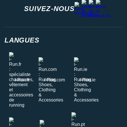
facebook
strava
youtube
instagram
SUIVEZ-NOUS
LANGUES
i-Run.fr
i-Run.com
i-Run.ie