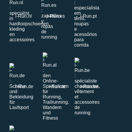
i-Run.nl
i-Run.es
i-Run.pt
i-Run.de
i-Run.at
i-Run.be