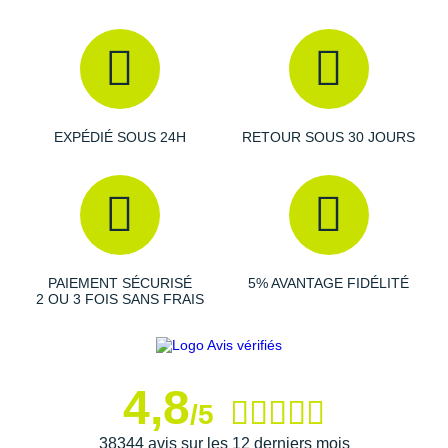
Suunto
Ta Energy
The North Face
Thuasne
EXPÉDIÉ SOUS 24H
RETOUR SOUS 30 JOURS
Under Armour
Withings
X-Bionic
PAIEMENT SÉCURISÉ
5% AVANTAGE FIDÉLITÉ
X-Socks
2 OU 3 FOIS SANS FRAIS
+ Voir toutes les marques
4,8
/5
38344 avis sur les 12 derniers mois