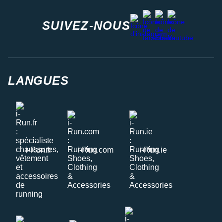
facebook
strava
youtube
instagram
SUIVEZ-NOUS
LANGUES
i-Run.fr
i-Run.com
i-Run.ie