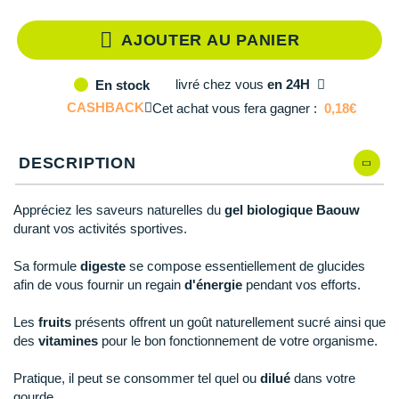
Reebok
Reebok
Orca
Shock Absorber
Silva
Oxsitis
Qté: 5
Collection CLUB
DÉSTOCKAGE
PAR MARQUES
Hoka One One
AJOUTER AU PANIER
Scott
Scott
Patagonia
Thuasne
Therabody
Patagonia
DÉSTOCKAGE
Qté: 6
Divers
Huawei
The North Face
The North Face
Saxx
Under Armour
Withings
Raidlight
DÉSTOCKAGE
livré
chez vous
en 24H
En stock
+ Voir tous les produits
électroniques
Qté: 7
Équipe de France
+ Voir tous les
vêtements homme
CASHBACK
Cet achat vous fera gagner :
0,18€
Icebreaker
Under Armour
Under Armour
Scott
X-Moove
Zamst
+ Voir toutes les marques
Trouvez votre montre sport GPS
Qté: 8
Jumelles
+ Voir tous les
vêtements femme
Inov-8
+ Voir toutes les marques
+ Voir toutes les marques
+ Voir toutes les marques
+ Voir toutes les marques
+ Voir toutes les marques
DESCRIPTION
Qté: 9
Lacets / guêtres / semelles / pointes
La Sportiva
athlétisme
Qté: 10
Appréciez les saveurs naturelles du
gel biologique Baouw
Maurten
Orientation
durant vos activités sportives.
Merrell
Sac de couchage
Sa formule
digeste
se compose essentiellement de glucides
afin de vous fournir un regain
d'énergie
pendant vos efforts.
Millet
Sécurité
Les
fruits
présents offrent un goût naturellement sucré ainsi que
Mizuno
Tours de cou
des
vitamines
pour le bon fonctionnement de votre organisme.
Naak
Triathlon-Natation
Pratique, il peut se consommer tel quel ou
dilué
dans votre
gourde.