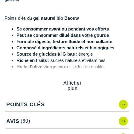
New Balance
PAR MARQUES
Nike
Points clés du
gel naturel bio Baouw
DÉSTOCKAGE
NNormal
Se consommer avant ou pendant vos efforts
Peut se consommer dilué dans votre gourde
+ Voir tous les
accessoires
Odlo
Formule digeste, texture fluide et non collante
Composé d'ingrédients naturels et biologiques
On-Running
Source de glucides à IG bas
: énergie
Riche en fruits
: sucres naturels et vitamines
Orca
Huile d'olive vierge extra
: lipides de qualité,
antioxydants et gestion de la glycémie
OVERSTIMS
Fabriqué dans les Alpes françaises
Afficher
Format
: 85 g
Patagonia
plus
I
ngrédients ananas et noix de coco
Petzl
Purée d’ananas* 43,21%, sirop d’agave*, eau de coco
POINTS CLÉS
(extrait de noix de coco, eau)* 16%, huile d’olive vierge
extra*, fécule de tapioca*, extrait de vanille bourbon*,
Polar
gingembre en poudre*.
Notre gel naturel bio est cuisiné à base d’ingrédients sans gluten
AVIS
(60)
et vegan. Contient des sucres naturellement présents et du
Puma
sirop d'agave.
* Ingrédients issus de l’Agriculture biologique.