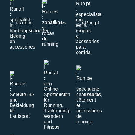
i-Run.nl
i-Run.es
i-Run.pt
i-Run.de
i-Run.at
i-Run.be