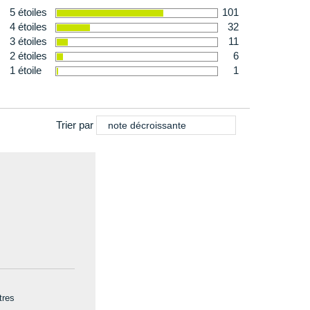
5 étoiles
101
4 étoiles
32
3 étoiles
11
2 étoiles
6
1 étoile
1
Trier par
note décroissante
tres