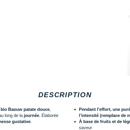
DESCRIPTION
e bio Baouw patate douce
,
Pendant l'effort, une pur
au long de la
journée
. Élaborée
l’intensité (remplace de 
hesse gustative
.
À base de fruits et de l
saveur