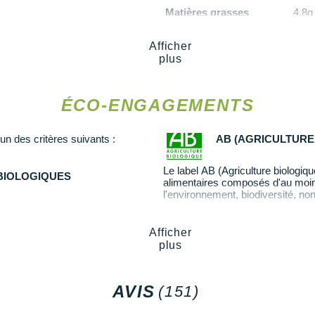
Matières grasses
4,8g
Dont acides gras saturés
0,7
édients sans gluten et vegan.
ntient des sucres naturellement
Glucides
19g
Afficher
Dont sucres
4,7g
plus
Fibres
1,2g
 sésame.
Protéines
1,5g
ÉCO-ENGAGEMENTS
Sel
1,14
'un des critères suivants :
AB (AGRICULTURE
Le label AB (Agriculture biologique
 BIOLOGIQUES
alimentaires composés d'au moins 
l'environnement, biodiversité, non
En savoir plus
Afficher
plus
AVIS
(151)