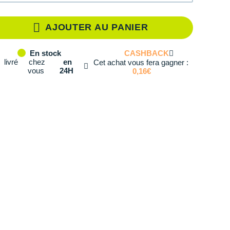
té: 1
AJOUTER AU PANIER
té: 2
CASHBACK
En stock
té: 3
livré
chez
en
Cet achat vous fera gagner :
vous
24H
0,16€
té: 4
té: 5
té: 6
té: 7
té: 8
té: 9
té: 10