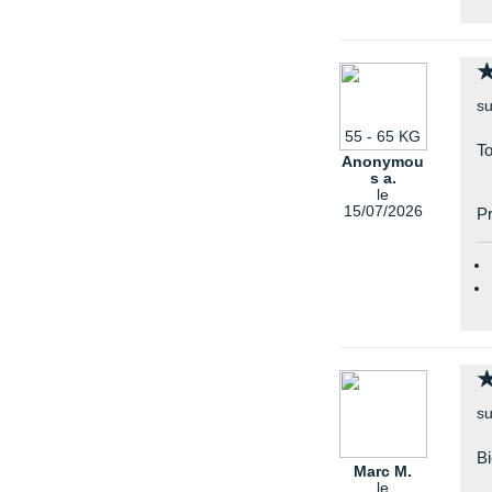
su
55 - 65 KG
T
Anonymou
s a.
le
15/07/2026
Pr
su
Bi
Marc M.
le