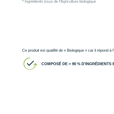
* Ingrédients issus de l’Agriculture biologique
Notre purée nutritionnelle bio est cuisinée à base d’ingr
Sans sucres ajoutés et à indice glycémique modéré. Co
présents.
Peut contenir des traces de céleri, de moutarde et de
Ce produit est qualifié de « Biologique » car il répond à l
COMPOSÉ DE > 90 % D'INGRÉDIENTS