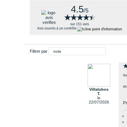
4.5
/5
★★★★★
★★★★★
sur 151 avis
Avis soumis à un contrôle
Filtrer par
note
su
m
Villalobos
T.
le
22/07/2026
Pr