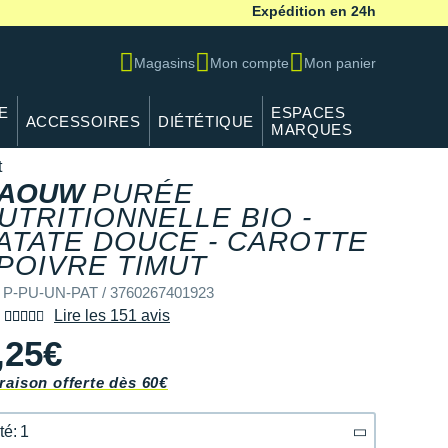
Expédition en 24h
Magasins
Mon compte
Mon panier
E
ESPACES
ACCESSOIRES
DIÉTÉTIQUE
MARQUES
t
AOUW
PURÉE
UTRITIONNELLE BIO -
ATATE DOUCE - CAROTTE
 POIVRE TIMUT
 P-PU-UN-PAT / 3760267401923
Lire les 151 avis
,25€
raison offerte dès 60€
té: 1