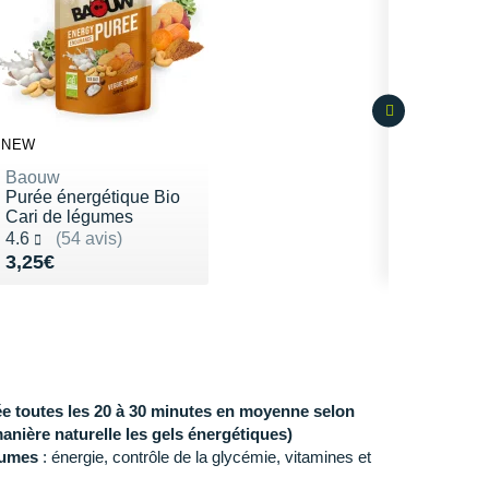
NEW
Baouw
Purée énergétique Bio
Cari de légumes
Noté 4.6 sur 5
4.6
(54 avis)
Vendu 3,25€
3,25€
ée toutes les 20 à 30 minutes en moyenne selon
manière naturelle les gels énergétiques)
égumes
: énergie, contrôle de la glycémie, vitamines et