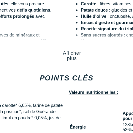
utés
, elle vous procure
Carotte
: fibres, vitamines
ment vos
défis quotidiens
.
Patate douce
: glucides e
fforts prolongés
avec
Huile d'olive
: onctuosité, 
Encas digeste et gourma
Recette signature du tri
erves de
minéraux
et
Sans sucres ajoutés
: en
 de
pamplemousse
délicat.
Vegan et sans gluten
Gourde à 80 % d'origine 
Afficher
encas
parfait pour les
petites
Bouchon refermable
plus
originale
est la signature
Recette salée
Ingrédients bio
Fabriquée dans les Alpes
POINTS CLÉS
1 gourde de 90 g
Saveurs
: patate douce, ca
Valeurs nutritionnelles :
ance de sport
Les autres produits
Baouw
 carotte* 6,65%, farine de patate
e la passion*, sel de Guérande
Appo
 timut en poudre* 0,05%, jus de
pour
128kc
Énergie
536k