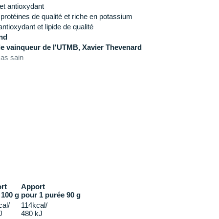
 et antioxydant
t protéines de qualité et riche en potassium
antioxydant et lipide de qualité
nd
ple vainqueur de l'UTMB, Xavier Thevenard
cas sain
végétale (canne à sucre)
 françaises
rotte et poivre Timut
rt
Apport
 100 g
pour 1 purée 90 g
al/
114kcal/
J
480 kJ