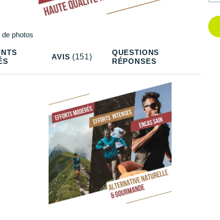
Q
Q
Plus
de photos
INTS
QUESTIONS
Q
AVIS
(151)
ÉS
RÉPONSES
Q
Q
Q
Q
Q
Q
Q