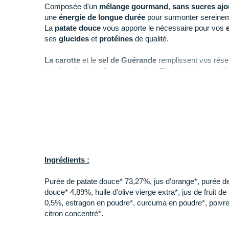
Composée d'un
mélange
gourmand
,
sans sucre
s ajo
une
énergie
de longue durée
pour surmonter sereine
La
patate douce
vous apporte le nécessaire pour vos
e
ses
glucides
et
protéines
de qualité.
La carotte
et le
sel de
Guérande
remplissent vos rés
de
vitamines
tandis que le
poivre
Timut
ajoute un goût
Extrêmement
digeste
et
facile à transporter
, c'est un
faims
ou les
entraînements
exigeants
. Cette
recette
du
triple vainqueur de l'UTMB
,
Xavier Thevenard
.
Points clés de la
purée nutritionnelle bio Baouw
Ingrédients :
À consommer avant, pendant ou après une sé
Purée de patate douce* 73,27%, jus d’orange*, purée de
douce* 4,89%, huile d’olive vierge extra*, jus de fruit d
0,5%, estragon en poudre*, curcuma en poudre*, poivre
citron concentré*.