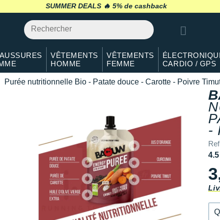
Qté: 2
SUMMER DEALS 🔥
retour 30 jours
*
Qté: 3
Qté: 4
AUSSURES
VÊTEMENTS
VÊTEMENTS
ÉLECTRONIQU
MME
HOMME
FEMME
CARDIO / GPS
Qté: 5
Purée nutritionnelle Bio - Patate douce - Carotte - Poivre Timu
Qté: 6
B
N
Qté: 7
P
-
Qté: 8
Ref
Qté: 9
4.5
3
Qté: 10
Liv
Q