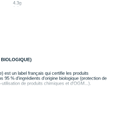
4.3g
0.6g
g
17g
4.2g
1.0g
1,4g
g
1.02g
 BIOLOGIQUE)
) est un label français qui certifie les produits
95 % d'ingrédients d'origine biologique (protection de
-utilisation de produits chimiques et d'OGM...).