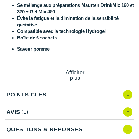
New Balance
PAR MARQUES
Se mélange aux préparations Maurten DrinkMix 160 et
320 + Gel Mix 480
Nike
Évite la fatigue et la diminution de la sensibilité
DÉSTOCKAGE
gustative
NNormal
Compatible avec la technologie Hydrogel
Boîte de 6 sachets
+ Voir tous les
accessoires
Odlo
Saveur pomme
On-Running
Orca
Ingrédients :
Afficher
Maltodextrine, arôme.
OVERSTIMS
plus
Valeurs nutritionnelles pour un sachet de 2 g
Patagonia
POINTS CLÉS
Énergie : 30kJ/7kcal
Petzl
Matières grasses : 0 g
dont acides gras saturés : 0 g
AVIS
(1)
Polar
Glucides : 1.6 g
dont sucres : 0 g
Puma
QUESTIONS & RÉPONSES
Protéines : 0 g
Sel : 0 g