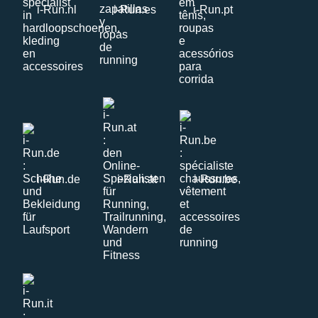
i-Run.nl
i-Run.es
i-Run.pt
i-Run.de
i-Run.at
i-Run.be