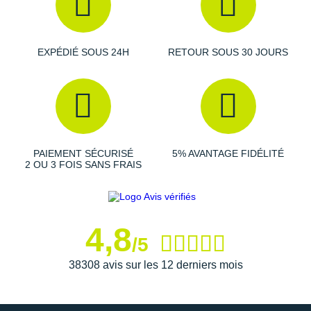
Suunto
Ta Energy
EXPÉDIÉ SOUS 24H
RETOUR SOUS 30 JOURS
The North Face
Thuasne
Under Armour
Withings
PAIEMENT SÉCURISÉ
5% AVANTAGE FIDÉLITÉ
2 OU 3 FOIS SANS FRAIS
X-Bionic
X-Socks
4,8
+ Voir toutes les marques
/5
38308 avis sur les 12 derniers mois