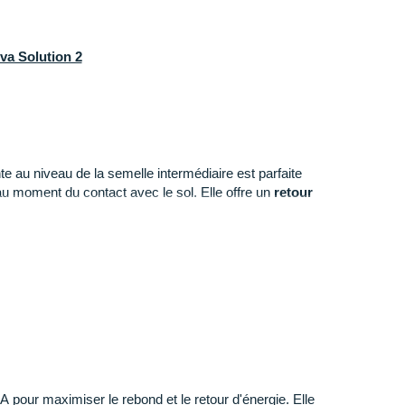
va Solution 2
e au niveau de la semelle intermédiaire est parfaite
u moment du contact avec le sol. Elle offre un
retour
ure qui enveloppe le pied)
: son mesh facilite
e l'air pour une
respirabilité
accrue pendant l'effort.
aintien
et d'une
stabilité
irréprochable en toutes
 vous promet une
adhérence
idéale sur les routes et les
our maximiser le rebond et le retour d'énergie. Elle