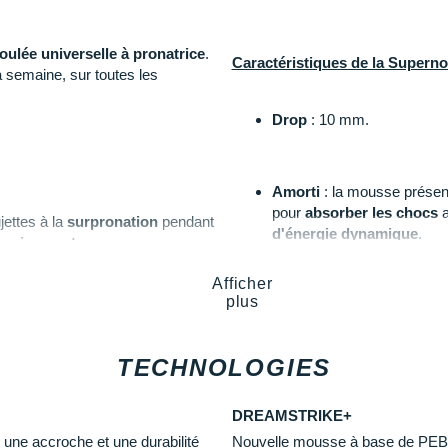
foulée universelle à pronatrice
.
Caractéristiques de la Superno
a semaine, sur toutes les
Drop
: 10 mm.
Amorti
: la mousse présent
pour
absorber les chocs
a
jettes à la
surpronation
pendant
d'énergie dynamique
.
ereinement
.
Afficher
ation nous vous conseillons le
plus
Empeigne (partie supérie
grandement la circulation d
Vous profitez d'un solide
m
TECHNOLOGIES
circonstances.
 profiter :
DREAMSTRIKE+
Semelle extérieure
: elle
 une accroche et une durabilité
Nouvelle mousse à base de PEBA p
ne meilleure
fluidité dans vos