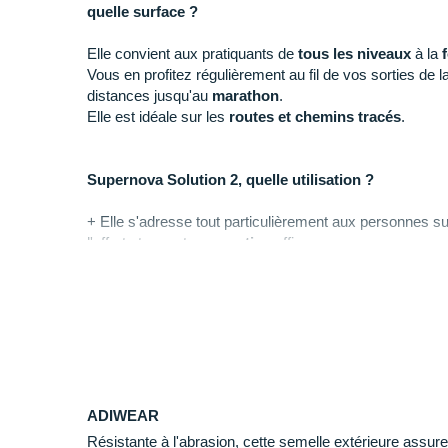
quelle surface ?
Elle convient aux pratiquants de
tous les niveaux
à la
Vous en profitez régulièrement au fil de vos sorties de l
distances jusqu'au
marathon
.
Elle est idéale sur les
routes et chemins tracés
.
Supernova Solution 2, quelle utilisation ?
+ Elle s'adresse tout particulièrement aux personnes su
l'effort et apporte un
soutien
efficace pour progresser
s
- Si vous n'avez pas besoin d'un contrôle de votre pron
confort et la polyvalence de la
Supernova Prima
.
Pourquoi choisir la Supernova Solution 2 ?
En faisant le choix de la Supernova Solution vous pouvez
ADIWEAR
Résistante à l'abrasion, cette semelle extérieure assure
D'une correction appréciable de la pronation et u