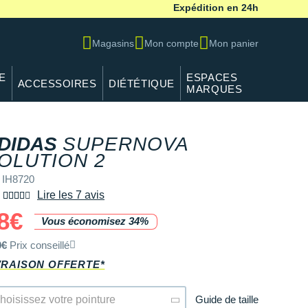
Expédition en 24h
Magasins
Mon compte
Mon panier
E
ESPACES
ACCESSOIRES
DIÉTÉTIQUE
MARQUES
DIDAS
SUPERNOVA
REF IH8720
OLUTION 2
 IH8720
Lire les 7 avis
8€
Vous économisez 34%
0€
Prix conseillé
VRAISON OFFERTE*
Guide de taille
hoisissez votre pointure