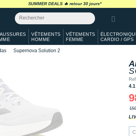
SUMMER DEALS 🔥
retour 30 jours
*
AUSSURES
VÊTEMENTS
VÊTEMENTS
ÉLECTRONIQU
MME
HOMME
FEMME
CARDIO / GPS
das
Supernova Solution 2
A
S
Ref
4.1
9
15
LI
C