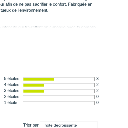
nte une grande
résistance
face aux détériorations liées
r afin de ne pas sacrifier le confort. Fabriquée en
tueux de l'environnement.
intensité qui travaillent en synergie avec la semelle
e
ed et permettre des transitions plus stables. Elles
 261 g en taille 42
 et une flexibilité contrôlée pour les coureurs à la foulée
5 étoiles
3
4 étoiles
2
3 étoiles
2
2 étoiles
0
1 étoile
0
Trier par
note décroissante