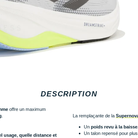
DESCRIPTION
mme
offre un maximum
g
.
La remplaçante de la
Supernova
Un
poids revu à la baisse
Un talon repensé pour plu
l usage, quelle distance et