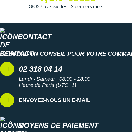
Semelle extérieure
: gage de légèreté, elle promet une
38327 avis sur les 12 derniers mois
excellente
traction
sur le bitume
sec
comme
mouillé
.
Elle cible les zones d'usure pour une adhérence infaillible
en toutes circonstances.
CONTACT
Semelle intérieure amovible
Poids constaté chez i-Run : 261 g en taille 42
BESOIN D'UN CONSEIL POUR VOTRE COMMA
Les autres produits
adidas
02 318 04 14
Lundi - Samedi · 08:00 - 18:00
Heure de Paris (UTC+1)
ENVOYEZ-NOUS UN E-MAIL
MOYENS DE PAIEMENT