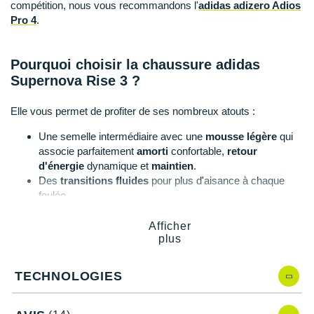
Suunto
compétition, nous vous recommandons l'
adidas adizero Adios
Pro 4
.
Ta Energy
The North Face
Pourquoi choisir la chaussure adidas
Supernova Rise 3 ?
Thuasne
Elle vous permet de profiter de ses nombreux atouts :
Under Armour
Une semelle intermédiaire avec une
mousse légère
qui
Withings
associe parfaitement
amorti
confortable,
retour
d'énergie
dynamique et
maintien
.
X-Bionic
Des
transitions fluides
pour plus d'aisance à chaque
foulée.
X-Socks
Un chaussant confortable qui vous suit au fil des
kilomètres.
Afficher
+ Voir toutes les marques
plus
Un
mesh respirant
qui garantit une aération bienvenue.
Un talon renforcé qui sécurise efficacement votre pied.
Une
adhérence
sans faille quelle que soit l'intensité de
TECHNOLOGIES
vos efforts.