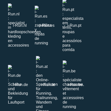
i-Run.nl
i-Run.es
i-Run.pt
i-Run.de
i-Run.at
i-Run.be