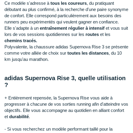
Raidlight
Ce modèle s'adresse à
tous les coureurs
, du pratiquant
débutant au plus confirmé, à la recherche d'une paire synonyme
Reebok
de confort. Elle correspond particulièrement aux besoins des
runners peu expérimentés qui veulent gagner en confiance.
Salomon
Elle s'adapte à un
entraînement régulier à intensif
et vous suit
lors de vos sessions quotidiennes sur les
routes
et les
Saucony
chemins tracés.
Polyvalente, la chaussure adidas Supernova Rise 3 se présente
Saxx
comme votre alliée de choix sur
toutes les distances
, du 10
km jusqu'au marathon.
Scarpa
Scott
adidas Supernova Rise 3, quelle utilisation
?
Shokz
+ Entièrement repensée, la Supernova Rise vous aide à
Sidas
progresser à chacune de vos sorties running afin d'atteindre vos
objectifs. Elle vous accompagne au quotidien en alliant confort
Smoon
et
durabilité
.
Speedo
- Si vous recherchez un modèle performant taillé pour la