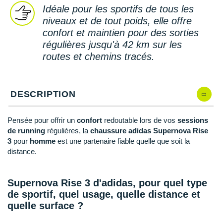
New Balance
PAR MARQUES
Idéale pour les sportifs de tous les
48.2/3
Il en reste 1 !
niveaux et de tout poids, elle offre
Nike
DÉSTOCKAGE
confort et maintien pour des sorties
NNormal
régulières jusqu'à 42 km sur les
routes et chemins tracés.
+ Voir tous les
accessoires
Odlo
On-Running
DESCRIPTION
Orca
Pensée pour offrir un
confort
redoutable lors de vos
sessions
OVERSTIMS
de running
régulières, la
chaussure adidas Supernova Rise
3
pour
homme
est une partenaire fiable quelle que soit la
Patagonia
distance.
Petzl
Supernova Rise 3 d'adidas, pour quel type
Polar
de sportif, quel usage, quelle distance et
Puma
quelle surface ?