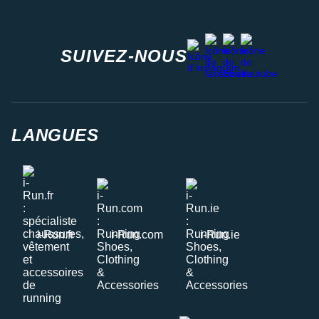
facebook
strava
youtube
instagram
SUIVEZ-NOUS
LANGUES
i-Run.fr
i-Run.com
i-Run.ie