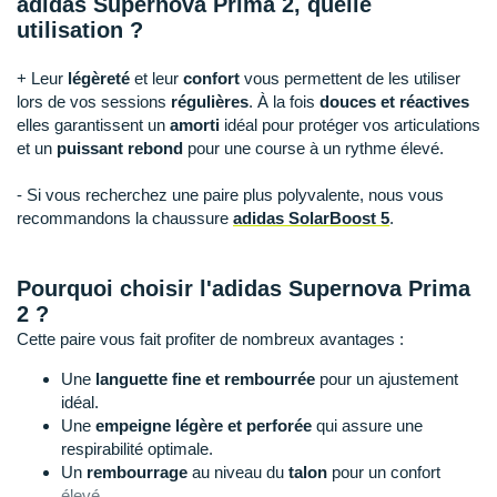
adidas Supernova Prima 2, quelle
Raidlight
utilisation ?
Reebok
+ Leur
légèreté
et leur
confort
vous permettent de les utiliser
Salomon
lors de vos sessions
régulières
. À la fois
douces et réactives
elles garantissent un
amorti
idéal pour protéger vos articulations
Saucony
et un
puissant rebond
pour une course à un rythme élevé.
Saxx
- Si vous recherchez une paire plus polyvalente, nous vous
recommandons la chaussure
adidas SolarBoost 5
.
Scarpa
Scott
Pourquoi choisir l'adidas Supernova Prima
2 ?
Shokz
Cette paire vous fait profiter de nombreux avantages :
Sidas
Une
languette fine et rembourrée
pour un ajustement
idéal.
Smoon
Une
empeigne légère et perforée
qui assure une
respirabilité optimale.
Speedo
Un
rembourrage
au niveau du
talon
pour un confort
élevé.