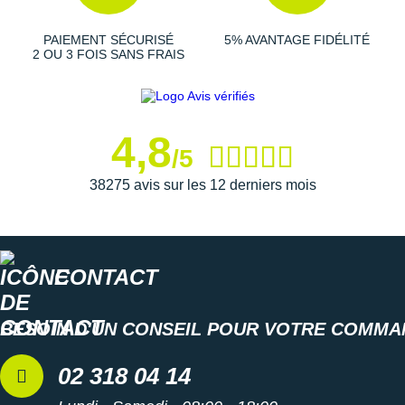
Semelle extérieure
: son
caoutchouc robuste
assure
une parfaite
adhérence
à l'asphalte. Réparti
PAIEMENT SÉCURISÉ
5% AVANTAGE FIDÉLITÉ
essentiellement sur l'avant et le médio-pied, le
2 OU 3 FOIS SANS FRAIS
caoutchouc vous apporte une
traction élevée
à chacune
de vos foulées.
4,8
/5
Semelle intérieure amovible
Poids constaté chez i-Run : 269 g en taille 42
38275 avis sur les 12 derniers mois
Les autres produits
adidas
CONTACT
BESOIN D'UN CONSEIL POUR VOTRE COMMA
02 318 04 14