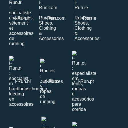
i-Run.fr
i-Run.com
i-Run.ie
i-Run.nl
i-Run.es
i-Run.pt