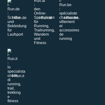
i-Run.de
i-Run.at
i-Run.be
i-Run.it