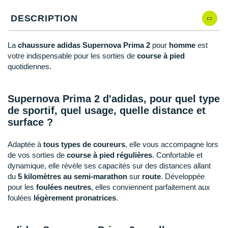
New Balance
PAR MARQUES
DESCRIPTION
Nike
DÉSTOCKAGE
NNormal
La
chaussure adidas Supernova Prima 2
pour
homme
est
votre indispensable pour les sorties de
course à pied
+ Voir tous les
accessoires
Odlo
quotidiennes.
On-Running
Supernova Prima 2 d'adidas, pour quel type
Orca
de sportif, quel usage, quelle distance et
surface ?
OVERSTIMS
Adaptée à
tous types de coureurs
, elle vous accompagne lors
Patagonia
de vos sorties de
course à pied régulières
. Confortable et
dynamique, elle révèle ses capacités sur des distances allant
Petzl
du
5 kilomètres au semi-marathon
sur
route
. Développée
pour les
foulées neutres
, elles conviennent parfaitement aux
Polar
foulées
légèrement pronatrices
.
Puma