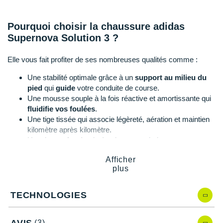
Suunto
Ta Energy
Pourquoi choisir la chaussure adidas
Supernova Solution 3 ?
The North Face
Elle vous fait profiter de ses nombreuses qualités comme :
Thuasne
Une stabilité optimale grâce à un
support au milieu du
Under Armour
pied
qui
guide
votre conduite de course.
Une mousse souple à la fois réactive et amortissante qui
Withings
fluidifie vos foulées
.
Une tige tissée qui associe légèreté, aération et maintien
X-Bionic
kilomètre après kilomètre.
Un talon renforcé qui sécurise votre pied.
X-Socks
Une languette fine et aérée avec un rembourrage sur le
Afficher
haut.
plus
+ Voir toutes les marques
Une bonne
traction
et des transitions naturelles du talon
aux orteils.
TECHNOLOGIES
Supernova Solution 3 d'adidas, quelles
AVIS
(3)