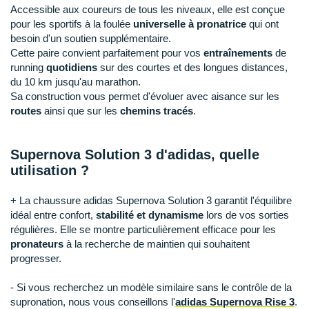
Raidlight
Accessible aux coureurs de tous les niveaux, elle est conçue
pour les sportifs à la foulée
universelle à pronatrice
qui ont
Reebok
besoin d'un soutien supplémentaire.
Cette paire convient parfaitement pour vos
entraînements
de
Salomon
running
quotidiens
sur des courtes et des longues distances,
du 10 km jusqu'au marathon.
Saucony
Sa construction vous permet d'évoluer avec aisance sur les
routes
ainsi que sur les
chemins tracés
.
Saxx
Scarpa
Supernova Solution 3 d'adidas, quelle
utilisation ?
Scott
+ La chaussure adidas Supernova Solution 3 garantit l'équilibre
Shokz
idéal entre confort,
stabilité et dynamisme
lors de vos sorties
Sidas
régulières. Elle se montre particulièrement efficace pour les
pronateurs
à la recherche de maintien qui souhaitent
Smoon
progresser.
Speedo
- Si vous recherchez un modèle similaire sans le contrôle de la
supronation, nous vous conseillons l'
adidas Supernova Rise 3
.