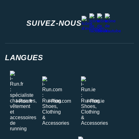
facebook
strava
youtube
instagram
SUIVEZ-NOUS
LANGUES
i-Run.fr
i-Run.com
i-Run.ie