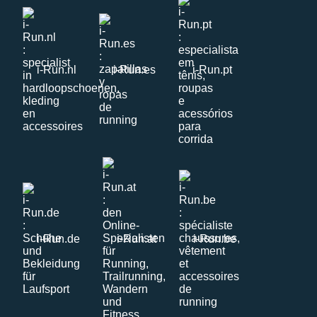
i-Run.nl
i-Run.es
i-Run.pt
i-Run.de
i-Run.at
i-Run.be