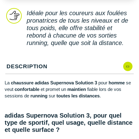
New Balance
PAR MARQUES
Idéale pour les coureurs aux foulées
Nike
DÉSTOCKAGE
pronatrices de tous les niveaux et de
NNormal
tous poids, elle offre stabilité et
rebond à chacune de vos sorties
+ Voir tous les
accessoires
Odlo
running, quelle que soit la distance.
On-Running
Orca
DESCRIPTION
OVERSTIMS
La
chaussure adidas Supernova Solution 3
pour
homme
se
veut
confortable
et promet un
maintien
fiable lors de vos
Patagonia
sessions de
running
sur
toutes les distances
.
Petzl
adidas Supernova Solution 3, pour quel
Polar
type de sportif, quel usage, quelle distance
Puma
et quelle surface ?