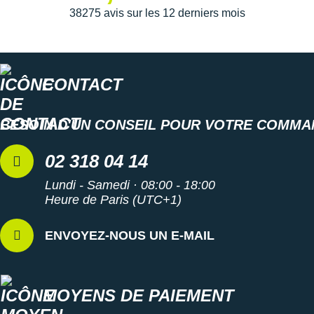
38275 avis sur les 12 derniers mois
pied
. Durable, elle promet une grande résistance à
l'abrasion.
Semelle intérieure amovible
CONTACT
Poids constaté chez i-Run
: 279 g en taille 42
BESOIN D'UN CONSEIL POUR VOTRE COMMA
Les autres produits
adidas
02 318 04 14
Lundi - Samedi · 08:00 - 18:00
Heure de Paris (UTC+1)
ENVOYEZ-NOUS UN E-MAIL
MOYENS DE PAIEMENT