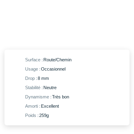
New Balance
PAR MARQUES
Nike
DÉSTOCKAGE
NNormal
+ Voir tous les
accessoires
Odlo
On-Running
Surface :
Route/Chemin
Orca
Usage :
Occasionnel
OVERSTIMS
Drop :
8 mm
Patagonia
Stabilité :
Neutre
Dynamisme :
Très bon
Petzl
Amorti :
Excellent
Polar
Poids :
259g
Puma