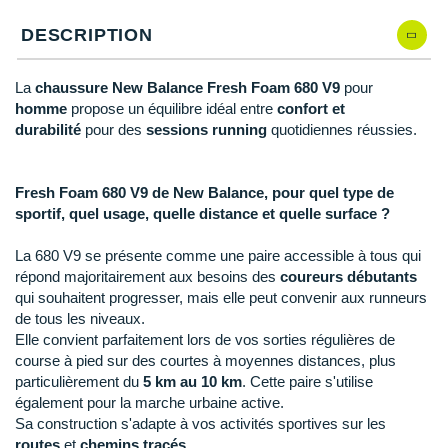
Raidlight
DESCRIPTION
Reebok
Salomon
La
chaussure New Balance Fresh Foam 680 V9
pour
homme
propose un équilibre idéal entre
confort et
Saucony
durabilité
pour des
sessions running
quotidiennes réussies.
Saxx
Fresh Foam 680 V9 de New Balance, pour quel type de
Scarpa
sportif, quel usage, quelle distance et quelle surface ?
Scott
La 680 V9 se présente comme une paire accessible à tous qui
répond majoritairement aux besoins des
coureurs débutants
Shokz
qui souhaitent progresser, mais elle peut convenir aux runneurs
de tous les niveaux.
Sidas
Elle convient parfaitement lors de vos sorties régulières de
course à pied sur des courtes à moyennes distances, plus
Smoon
particulièrement du
5 km au 10 km
. Cette paire s'utilise
également pour la marche urbaine active.
Speedo
Sa construction s'adapte à vos activités sportives sur les
routes
et
chemins tracés
.