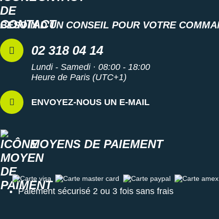
Semelle extérieure
: son caoutchouc durable est gage
BESOIN D'UN CONSEIL POUR VOTRE COMMA
d'
adhérence
et de résistance, sur les routes sèches
comme mouillées. Les rainures de flexibilité fluidifient les
02 318 04 14
transitions grâce à un bon
déroulé du pied
.
Lundi - Samedi · 08:00 - 18:00
Heure de Paris (UTC+1)
Semelle intérieure amovible
Largeur D : standard
ENVOYEZ-NOUS UN E-MAIL
Poids constaté chez i-Run : 259 g en taille 42
Les autres produits
New Balance
MOYENS DE PAIEMENT
Carte visa
Carte master card
Carte paypal
Carte amex
Paiement sécurisé 2 ou 3 fois sans frais