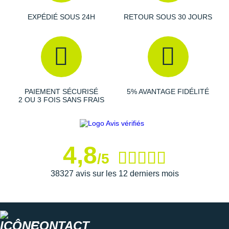
Caractéristiques de la chaussure de running Fresh Foam
EXPÉDIÉ SOUS 24H
RETOUR SOUS 30 JOURS
680 V9 de New Balance
Drop
: 8 mm.
Amorti
:
souple
, la mousse intégrée promet une
PAIEMENT SÉCURISÉ
5% AVANTAGE FIDÉLITÉ
absorption des chocs efficace et garantit des
2 OU 3 FOIS SANS FRAIS
atterrissages en douceur tout au long de votre parcours.
Elle vous apporte un
soutien
bienvenu et assure une
grande durabilité.
4,8
/5
Empeigne
(partie supérieure qui enveloppe votre
38327 avis sur les 12 derniers mois
pied)
: la maille technique offre une respirabilité ciblée
pendant vos efforts. Elle dispose d'une coque talonnière
capable d'offrir une bonne
stabilité
à chaque
mouvement.
CONTACT