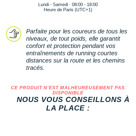
Reebok
Reebok
Orca
Shock Absorber
Silva
Oxsitis
Lundi - Samedi · 08:00 - 18:00
Collection CLUB
Heure de Paris (UTC+1)
DÉSTOCKAGE
PAR MARQUES
Hoka One One
Scott
Scott
Patagonia
Thuasne
Therabody
Patagonia
DÉSTOCKAGE
Divers
Huawei
The North Face
The North Face
Saxx
Under Armour
Withings
Raidlight
DÉSTOCKAGE
+ Voir tous les produits
électroniques
Parfaite pour les coureurs de tous les
Équipe de France
+ Voir tous les
vêtements homme
Icebreaker
niveaux, de tout poids, elle garantit
Under Armour
Under Armour
Scott
X-Moove
Zamst
+ Voir toutes les marques
Trouvez votre montre sport GPS
Jumelles
confort et protection pendant vos
+ Voir tous les
vêtements femme
Inov-8
+ Voir toutes les marques
+ Voir toutes les marques
+ Voir toutes les marques
+ Voir toutes les marques
+ Voir toutes les marques
entraînements de running courtes
Lacets / guêtres / semelles / pointes
distances sur la route et les chemins
La Sportiva
athlétisme
tracés.
Maurten
Orientation
Merrell
CE PRODUIT N'EST MALHEUREUSEMENT PAS
Sac de couchage
DISPONIBLE
NOUS VOUS CONSEILLONS À
Millet
Sécurité
LA PLACE :
Mizuno
Tours de cou
Naak
Triathlon-Natation