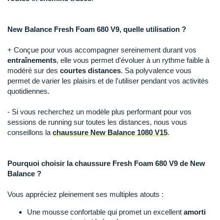
Suunto
Ta Energy
New Balance Fresh Foam 680 V9, quelle utilisation ?
The North Face
+ Conçue pour vous accompagner sereinement durant vos
entraînements
, elle vous permet d'évoluer à un rythme faible à
Thuasne
modéré sur des
courtes distances
. Sa polyvalence vous
permet de varier les plaisirs et de l'utiliser pendant vos activités
Under Armour
quotidiennes.
Withings
- Si vous recherchez un modèle plus performant pour vos
sessions de running sur toutes les distances, nous vous
X-Bionic
conseillons la
chaussure New Balance 1080 V15
.
X-Socks
Pourquoi choisir la chaussure Fresh Foam 680 V9 de New
+ Voir toutes les marques
Balance ?
Vous appréciez pleinement ses multiples atouts :
Une mousse confortable qui promet un excellent
amorti