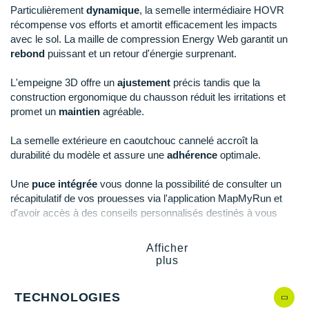
Raidlight
Particulièrement
dynamique
, la semelle intermédiaire HOVR
récompense vos efforts et amortit efficacement les impacts
Reebok
avec le sol. La maille de compression Energy Web garantit un
rebond
puissant et un retour d'énergie surprenant.
Salomon
L'empeigne 3D offre un
ajustement
précis tandis que la
Saucony
construction ergonomique du chausson réduit les irritations et
promet un
maintien
agréable.
Saxx
La semelle extérieure en caoutchouc cannelé accroît la
Scarpa
durabilité du modèle et assure une
adhérence
optimale.
Scott
Une
puce intégrée
vous donne la possibilité de consulter un
récapitulatif de vos prouesses via l'application MapMyRun et
Shokz
d'avoir accès à des conseils personnalisés destinés à vous
faire
progresser
rapidement.
Sidas
Afficher
Smoon
plus
Points clés de la
chaussure Under Armour HOVR Machina 3
Speedo
Semelle intermédiaire HOVR
: amorti, dynamisme et
TECHNOLOGIES