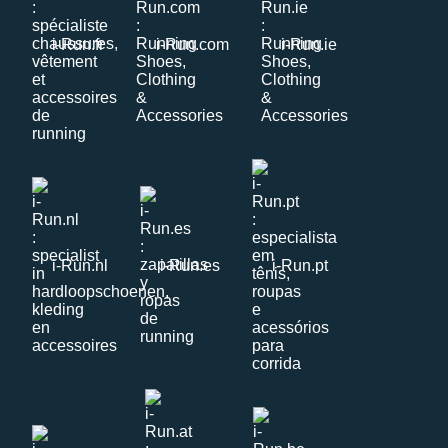
i-Run.fr
i-Run.com
i-Run.ie
i-Run.nl
i-Run.es
i-Run.pt