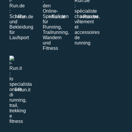
i-Run.de
i-Run.at
i-Run.be
i-Run.it