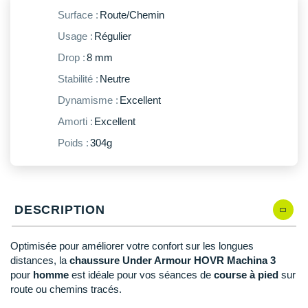
New Balance
PAR MARQUES
Surface :
Route/Chemin
Nike
Usage :
Régulier
DÉSTOCKAGE
NNormal
Drop :
8 mm
Stabilité :
Neutre
+ Voir tous les
accessoires
Odlo
Dynamisme :
Excellent
On-Running
Amorti :
Excellent
Orca
Poids :
304g
OVERSTIMS
Patagonia
DESCRIPTION
Petzl
Optimisée pour améliorer votre confort sur les longues
Polar
distances, la
chaussure Under Armour HOVR Machina 3
pour
homme
est idéale pour vos séances de
course à pied
sur
Puma
route ou chemins tracés.