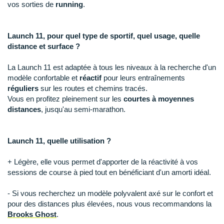
New Balance
PAR MARQUES
vos sorties de
running
.
Nike
DÉSTOCKAGE
Launch 11, pour quel type de sportif, quel usage, quelle
NNormal
distance et surface ?
+ Voir tous les
accessoires
Odlo
La Launch 11 est adaptée à tous les niveaux à la recherche d'un
modèle confortable et
réactif
pour leurs entraînements
On-Running
réguliers
sur les routes et chemins tracés.
Vous en profitez pleinement sur les
courtes à moyennes
Orca
distances
, jusqu'au semi-marathon.
OVERSTIMS
Launch 11, quelle utilisation ?
Patagonia
+ Légère, elle vous permet d'apporter de la réactivité à vos
Petzl
sessions de course à pied tout en bénéficiant d'un amorti idéal.
Polar
- Si vous recherchez un modèle polyvalent axé sur le confort et
pour des distances plus élevées, nous vous recommandons la
Puma
Brooks Ghost
.