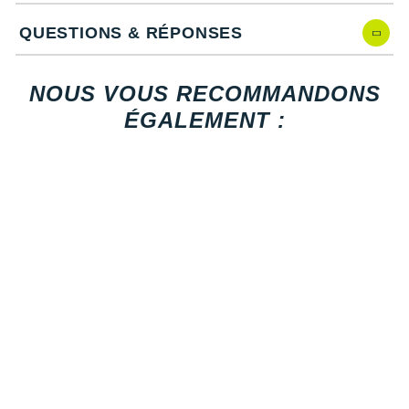
Suunto
matériaux recyclés
et dotée de rainures de flexibilité pour
QUESTIONS & RÉPONSES
fluidifier vos foulées.
Ta Energy
D'une nouvelle empeigne en mesh plus respirante et d'un
nouveau col confortable pour réduire les frottements.
The North Face
NOUS VOUS RECOMMANDONS
ÉGALEMENT :
Thuasne
Caractéristiques de la chaussure Launch 11
Under Armour
Withings
Drop
: 8 mm
X-Bionic
Amorti
: composée d'une mousse injectée d'azote, la
X-Socks
semelle intermédiaire récompense vos efforts et offre un
amorti confortable. Une mousse différente à l'avant du
+ Voir toutes les marques
pied vous fait profiter d'un décollage énergique.
Empeigne (partie supérieure qui enveloppe votre
pied)
: équipée d'une double couche de mesh, elle assure