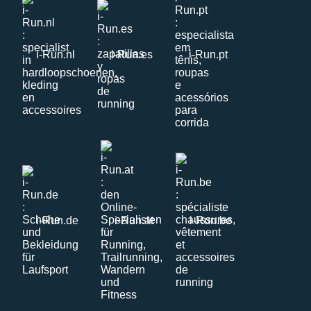
i-Run.nl
i-Run.es
i-Run.pt
i-Run.de
i-Run.at
i-Run.be