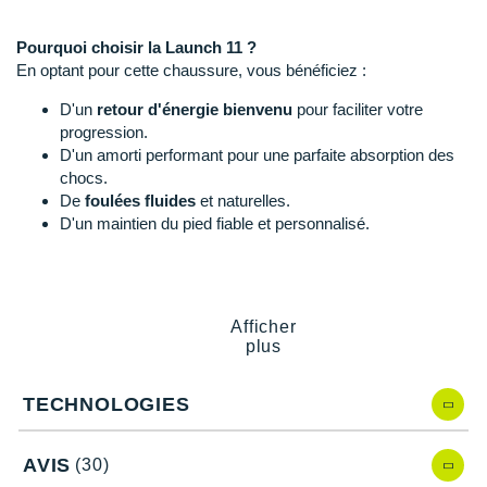
Raidlight
Pourquoi choisir la Launch 11 ?
Reebok
En optant pour cette chaussure, vous bénéficiez :
Salomon
D'un
retour d'énergie bienvenu
pour faciliter votre
progression.
Saucony
D'un amorti performant pour une parfaite absorption des
chocs.
Saxx
De
foulées fluides
et naturelles.
D'un maintien du pied fiable et personnalisé.
Scarpa
Scott
Launch 11, quelles nouveautés ?
Shokz
Afficher
En comparaison avec la version précédente, la
Launch 10
, elle
plus
possède :
Sidas
Un nouveau drop de 8 mm.
TECHNOLOGIES
Smoon
Une nouvelle conception de la semelle intermédiaire pour
plus de dynamisme et de
rebond
.
Speedo
Une
base élargie
afin d'améliorer la stabilité.
AVIS
(30)
Une nouvelle semelle extérieure conçue avec des