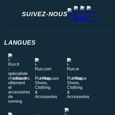
facebook
strava
youtube
instagram
SUIVEZ-NOUS
LANGUES
i-Run.fr
i-Run.com
i-Run.ie