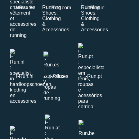
i-Run.fr
i-Run.com
i-Run.ie
i-Run.nl
i-Run.es
i-Run.pt