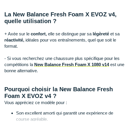
Raidlight
Reebok
La New Balance Fresh Foam X EVOZ v4,
quelle utilisation ?
Salomon
+ Axée sur le
confort,
elle se distingue par sa
légèreté
et sa
Saucony
réactivité,
idéales pour vos entraînements, quel que soit le
format.
Saxx
- Si vous recherchez une chaussure plus spécifique pour les
Scarpa
compétitions la
New Balance Fresh Foam X 1080 v14
est une
bonne alternative.
Scott
Shokz
Pourquoi choisir la New Balance Fresh
Foam X EVOZ v4 ?
Sidas
Vous appréciez ce modèle pour :
Smoon
Son excellent amorti qui garantit une expérience de
course agréable.
Speedo
Un ajustement confortable et sûr.