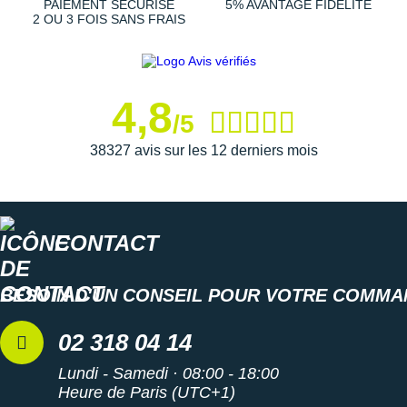
PAIEMENT SÉCURISÉ
5% AVANTAGE FIDÉLITÉ
Largeur D : standard
2 OU 3 FOIS SANS FRAIS
Poids constaté chez i-Run : 277 g en taille 42
Les autres produits
New Balance
4,8
/5
38327 avis sur les 12 derniers mois
CONTACT
BESOIN D'UN CONSEIL POUR VOTRE COMMA
02 318 04 14
Lundi - Samedi · 08:00 - 18:00
Heure de Paris (UTC+1)