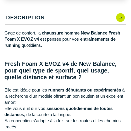
New Balance
PAR MARQUES
Nike
DESCRIPTION
DÉSTOCKAGE
NNormal
Gage de confort, la
chaussure homme New Balance Fresh
+ Voir tous les
accessoires
Odlo
Foam X EVOZ v4
est pensée pour vos
entraînements de
running
quotidiens.
On-Running
Orca
Fresh Foam X EVOZ v4 de New Balance,
pour quel type de sportif, quel usage,
OVERSTIMS
quelle distance et surface ?
Patagonia
Elle est idéale pour les
runners débutants ou expérimentés
à
la recherche d'un modèle offrant un bon soutien et un excellent
Petzl
amorti.
Polar
Elle vous suit sur vos
sessions quotidiennes de toutes
distances
, de la courte à la longue.
Puma
Sa conception s'adapte à la fois sur les routes et les chemins
tracés.