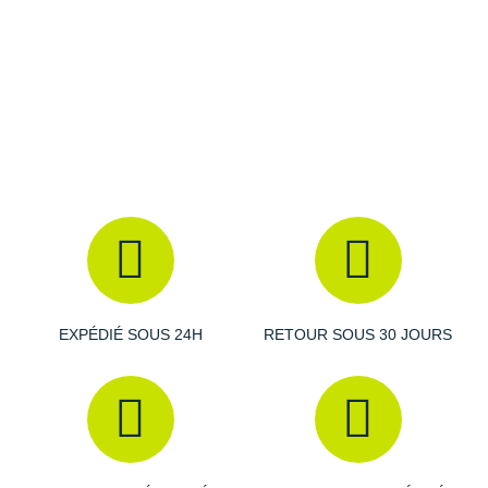
Amorti
: Conçue avec une mousse qui fournit un
rebond
maximal, la semelle intermédiaire vous propulse vers
l'avant à chacune de vos foulées. Elle vous fait bénéficier
d'un retour d'énergie optimal et d'une
absorption des
chocs
efficace à l'impact du sol.
Empeigne (partie supérieure qui enveloppe votre
pied)
: Douce et respirante, elle offre un ajustement précis
et confortable, idéale pour des courses longues.
EXPÉDIÉ SOUS 24H
RETOUR SOUS 30 JOURS
Semelle extérieure
:
Durable
, sa semelle extérieure en
caoutchouc vous assure une
adhérence
infaillible au fil de
votre parcours.
Semelle intérieure amovible