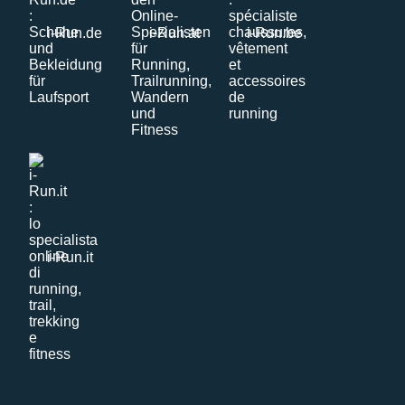
i-Run.de
i-Run.at
i-Run.be
i-Run.it