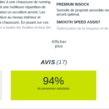
bles à une chaussure de running
vous offre une sensation de
dou
PREMIUM INSOCK
t une meilleure répartition de
zuno ?
exceptionnel.
Semelle de propreté amovible resp
insi un excellent amorti. Les
amorti optimal.
ave au niveau intérieur et
Semelle extérieure
: développée 
un maintien et un confort de
SMOOTH SPEED ASSIST
 la chaussure. En jouant sur ces
et équipée de minis crampons, el
 à toutes les foulées et tous les
Optimisation de la longueur et de 
tracés
par temps sec ou humide
ance.
vos objectifs.
Semelle intérieure amovible : idé
Afficher
MIZUNO ENERZY NXT
Poids constaté chez i-Run : 265 g
plus
ne qui augmente la résistance à
mortissante
pour protéger vos
La nouvelle génération de matéri
 la région où l'abrasion est la
Les autres produits
Mizuno
l'environnement garantissant douc
AVIS
(17)
94%
de personnes satisfaites