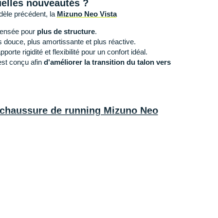
uelles nouveautés ?
dèle précédent, la
Mizuno Neo Vista
ensée pour
plus de structure
.
 douce, plus amortissante et plus réactive.
pporte rigidité et flexibilité pour un confort idéal.
est conçu afin
d'améliorer la transition du talon vers
a chaussure de running Mizuno Neo
usse amortissante, la semelle intermédiaire vous
ctive
. Elle est
idéale pour
protéger vos articulations
e.
i enveloppe le pied)
: fabriquée dans une
t
et d'une
partie tricotée en maille extensible
elle