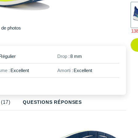
48.5
En rupture
Plus
de photos
13
Régulier
Drop :
8 mm
me :
Excellent
Amorti :
Excellent
(17)
QUESTIONS RÉPONSES