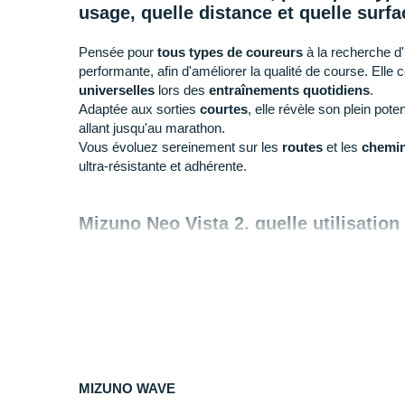
usage, quelle distance et quelle surfa
Pensée pour
tous types de coureurs
à la recherche d'
performante, afin d'améliorer la qualité de course. Elle
universelles
lors des
entraînements quotidiens
.
Adaptée aux sorties
courtes
, elle révèle son plein poten
allant jusqu'au marathon.
Vous évoluez sereinement sur les
routes
et les
chemin
ultra-résistante et adhérente.
Mizuno Neo Vista 2, quelle utilisation
+ Sur les séances
d'entraînements
de
courte ou lon
sensation de courir sans effort avec un
amorti souple
e
d'énergie
. Elle se positionne comme une chaussure qui 
une paire de tous les jours et une chaussure de course.
- Si vous êtes à la recherche d'une paire capable d'arp
nous vous conseillons la
Mizuno Wave Daichi 8
.
MIZUNO WAVE