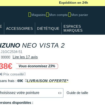
Expédition en 24h
Magasins
Mon compte
Mon panier
E
ESPACES
ACCESSOIRES
DIÉTÉTIQUE
MARQUES
IZUNO
NEO VISTA 2
 J1GC2534-51
Lire les 17 avis
38€
Vous économisez 23%
0€
Prix conseillé
sans frais :
69€
LIVRAISON OFFERTE*
Guide de taille
hoisissez votre pointure
ersions disponibles :
40
En rupture