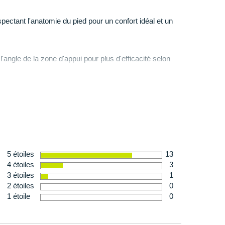
ceur
et de
respirabilité
et conserve un maintien du pied
ectant l'anatomie du pied pour un confort idéal et un
à partir d'un
caoutchouc ultra-résistant
à l'abrasion
le adhère parfaitement à la
route
et aux
chemins
l'angle de la zone d'appui pour plus d'efficacité selon
.
ale pour des raisons d'hygiène
 en taille 42
aux Mizuno utilisent des ressources respectueuses de
eur, retour d'énergie exceptionnel et légèreté.
5 étoiles
13
4 étoiles
3
3 étoiles
1
2 étoiles
0
1 étoile
0