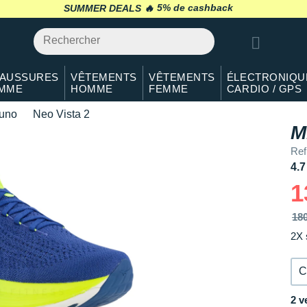
40.5
En rupture
SUMMER DEALS 🔥
retour 30 jours
*
41
Il en reste 4 !
42
En stock
AUSSURES
VÊTEMENTS
VÊTEMENTS
ÉLECTRONIQU
MME
HOMME
FEMME
CARDIO / GPS
42.5
En stock
uno
Neo Vista 2
43
En stock
M
Ref
44
En stock
4.7
44.5
En stock
1
45
En stock
18
2X 
46
En stock
46.5
Il en reste 3 !
C
47
Modèles similaires en stock
2 v