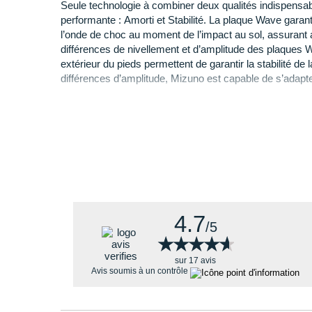
Seule technologie à combiner deux qualités indispensa
performante : Amorti et Stabilité. La plaque Wave garanti
Pourquoi choisir la Neo Vista 2 de Mi
l’onde de choc au moment de l’impact au sol, assurant a
Les points phares de ce modèle :
différences de nivellement et d’amplitude des plaques W
Une
tige haute en une seule pièce
qui garantit 
extérieur du pieds permettent de garantir la stabilité de
qualité.
différences d’amplitude, Mizuno est capable de s’adapter
Une
empeigne
respirante.
poids des coureurs pour offrir un maximum de perform
Un
ajustement plus fiable
et
confortable
.
X10
Une
boucle à l'arrière
pour faciliter l'enfilage.
Durabilité et Traction. X10 est un caoutchouc en carbo
Une semelle intermédiaire dotée d'une
mousse a
l'abrasion de la semelle extérieure. Il est positionné dans
articulations.
4.7
/5
★★★★★
★★★★★
sur 17 avis
Avis soumis à un contrôle