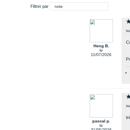
Filtrer par
note
su
Ce
Heng B.
le
11/07/2026
Pr
su
tr
pascal p.
le
31/05/2026