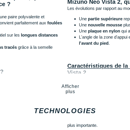
Mizuno Neo Vista 2, q
ce ?
Les évolutions par rapport au mo
une paire polyvalente et
Une
partie supérieure
rep
 convient parfaitement aux
foulées
Une
nouvelle mousse
plus
Une
plaque en nylon
qui a
tiel sur les
longues distances
L'angle de la zone d'appui 
l'avant du pied
.
s tracés
grâce à la semelle
Caractéristiques de l
 ?
Vista 2
gue distance
elle donne la
Drop
: 8 mm.
Afficher
t son exceptionnel
retour
plus
permet de faire le lien entre
Amorti
: dotée d'une nouvelle mo
garantit une
foulée douce et réa
TECHNOLOGIES
sur les efforts de longue distanc
enter les sentiers de montagne,
Empeigne (partie supérieure qu
plus importante.
combinaison de mesh respiran