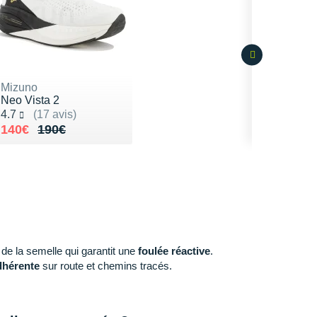
Mizuno
Neo Vista 2
Noté 4.7 sur 5
4.7
(17 avis)
Au lieu de 190€
Vendu 140€
140€
190€
 de la semelle qui garantit une
foulée réactive
.
dhérente
sur route et chemins tracés.