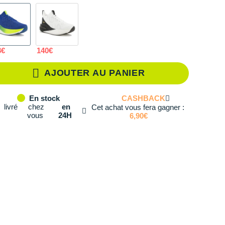
40.5
En rupture
41
Il en reste 4 !
8€
140€
42
En stock
AJOUTER AU PANIER
42.5
En stock
CASHBACK
En stock
43
En stock
livré
chez
en
Cet achat vous fera gagner :
vous
24H
6,90€
44
En stock
44.5
En stock
45
En stock
46
En stock
46.5
Il en reste 3 !