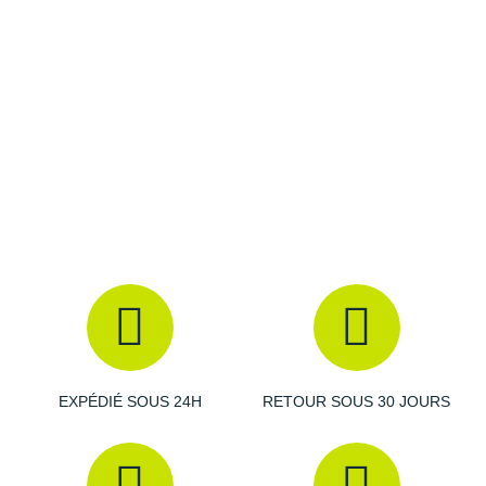
Caractéristiques de la chaussure ASICS
Gel-Nimbus 27 TR
Drop
: 8 mm
Amorti
: avec 2 mm de stack supplémentaire et sa
capsule de PureGel au talon, la semelle intermédiaire
offre une
excellente absorption
des chocs et des
atterrissages doux. Sa mousse et sa géométrie favorisent
le
dynamisme
et des transitions fluides.
Empeigne (partie supérieure qui enveloppe votre
pied)
: revue pour
perfectionner son confort
, elle se
compose d'un mesh technique respirant et d'un col
EXPÉDIÉ SOUS 24H
RETOUR SOUS 30 JOURS
enveloppant. L'ensemble maintient votre pied en place et
promet une liberté de mouvement optimale.