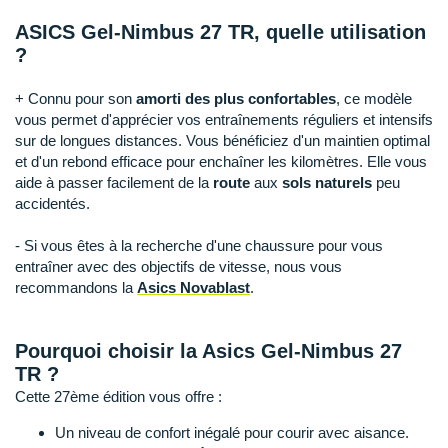
Raidlight
ASICS Gel-Nimbus 27 TR, quelle utilisation
Reebok
?
Salomon
+ Connu pour son
amorti des plus confortables
, ce modèle
vous permet d'apprécier vos entraînements réguliers et intensifs
Saucony
sur de longues distances. Vous bénéficiez d'un maintien optimal
et d'un rebond efficace pour enchaîner les kilomètres. Elle vous
Saxx
aide à passer facilement de la
route
aux
sols naturels
peu
accidentés.
Scarpa
- Si vous êtes à la recherche d'une chaussure pour vous
Scott
entraîner avec des objectifs de vitesse, nous vous
recommandons la
Asics Novablast
.
Shokz
Sidas
Pourquoi choisir la Asics Gel-Nimbus 27
TR ?
Smoon
Cette 27ème édition vous offre :
Speedo
Un niveau de confort inégalé pour courir avec aisance.