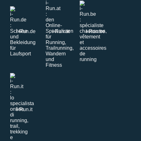
i-Run.de
i-Run.at
i-Run.be
i-Run.it