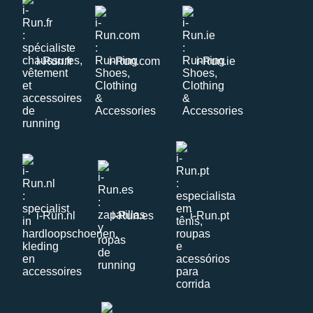
i-Run.fr
i-Run.com
i-Run.ie
i-Run.nl
i-Run.es
i-Run.pt