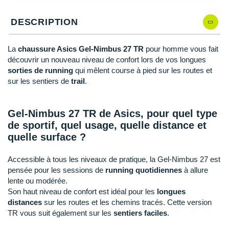
New Balance
PAR MARQUES
48
En rupture
DESCRIPTION
Nike
DÉSTOCKAGE
49
En rupture
NNormal
La
chaussure Asics Gel-Nimbus 27 TR
pour homme vous fait
découvrir un nouveau niveau de confort lors de vos longues
+ Voir tous les
accessoires
Odlo
sorties de running
qui mêlent course à pied sur les routes et
sur les sentiers de
trail
.
On-Running
Orca
Gel-Nimbus 27 TR de Asics, pour quel type
de sportif, quel usage, quelle distance et
OVERSTIMS
quelle surface ?
Patagonia
Accessible à tous les niveaux de pratique, la Gel-Nimbus 27 est
Petzl
pensée pour les sessions de
running quotidiennes
à allure
lente ou modérée.
Polar
Son haut niveau de confort est idéal pour les
longues
distances
sur les routes et les chemins tracés. Cette version
Puma
TR vous suit également sur les
sentiers faciles
.