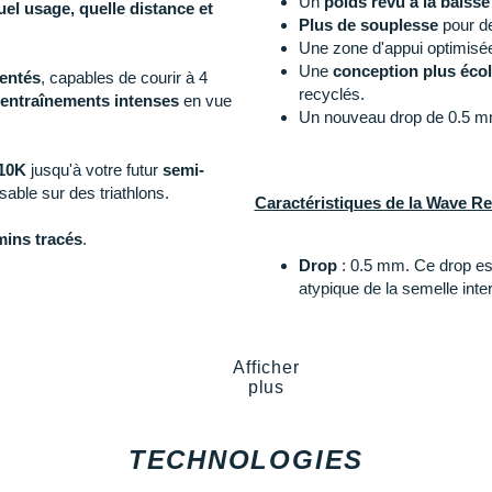
Un
poids revu à la baisse
uel usage, quelle distance et
Plus de souplesse
pour de
Une zone d'appui optimisée
Une
conception plus éco
entés
, capables de courir à 4
recyclés.
entraînements intenses
en vue
Un nouveau drop de 0.5 m
10K
jusqu'à votre futur
semi-
isable sur des triathlons.
Caractéristiques de la Wave Re
mins tracés
.
Drop
: 0.5 mm. Ce drop est
atypique de la semelle int
rds personnels
sur vos
Afficher
Amorti
: la semelle interm
nt grâce à des
entraînements de
plus
afin de procurer une absor
obtenez un exceptionnel
r
ux personnes à la recherche de
plaque en fibre de verre
a
a
Wave Sky 7
.
TECHNOLOGIES