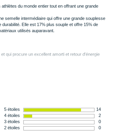
 athlètes du monde entier tout en offrant une grande
ure qui enveloppe le pied)
: très
aérée
, elle facilite la
ir une
respirabilité
adaptée à l'intensité de votre effort.
e semelle intermédiaire qui offre une grande souplesse
 durabilité. Elle est 17% plus souple et offre 15% de
matériaux utilisés auparavant.
adhérence
est irréprochable sur le bitume et les
et qui procure un excellent amorti et retour d'énergie
ble
 243 g en taille 42
l'angle de la zone d'appui pour plus d'efficacité selon
5 étoiles
14
4 étoiles
2
3 étoiles
0
2 étoiles
0