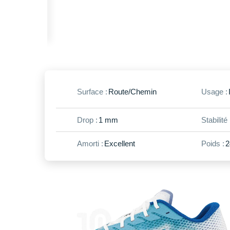
Surface :
Route/Chemin
Usage :
Drop :
1 mm
Stabilité 
Amorti :
Excellent
Poids :
2