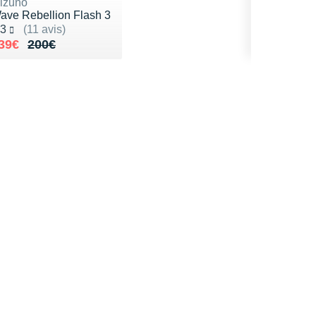
izuno
ave Rebellion Flash 3
oté 4.3 sur 5
.3
(11 avis)
u lieu de 200€
endu 139€
39€
200€