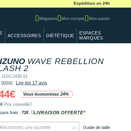
Expédition en 24h
Magasins
Mon compte
Mon panier
E
ESPACES
ACCESSOIRES
DIÉTÉTIQUE
MARQUES
IZUNO
WAVE REBELLION
REF J1GC2435-51
LASH 2
 J1GC2435-51
Lire les 17 avis
44€
Vous économisez 24%
0€
Prix conseillé
sans frais :
72€
LIVRAISON OFFERTE*
Guide de taille
électionnez une quantité