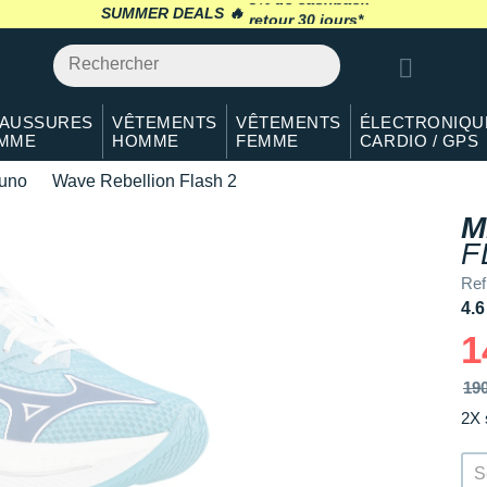
SUMMER DEALS 🔥
retour 30 jours
*
AUSSURES
VÊTEMENTS
VÊTEMENTS
ÉLECTRONIQU
MME
HOMME
FEMME
CARDIO / GPS
uno
Wave Rebellion Flash 2
M
F
Ref
4.6
1
19
2X 
S