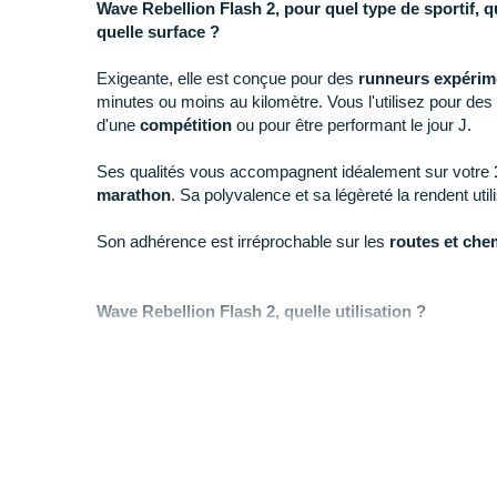
Wave Rebellion Flash 2, pour quel type de sportif, q
quelle surface ?
Exigeante, elle est conçue pour des
runneurs expérim
minutes ou moins au kilomètre. Vous l'utilisez pour des
d'une
compétition
ou pour être performant le jour J.
Ses qualités vous accompagnent idéalement sur votre
marathon
. Sa polyvalence et sa légèreté la rendent util
Son adhérence est irréprochable sur les
routes et che
Wave Rebellion Flash 2, quelle utilisation ?
+ Sa
vélocité
est parfaite pour viser de nouveaux
reco
distances de prédilection ou pour progresser rapideme
vitesse
.
- Elle n'est pas adaptée aux sportives débutantes ou a
confort. Pour plus de bien-être nous vous conseillons l