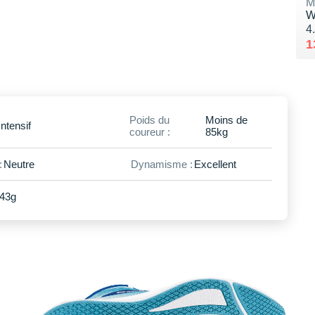
M
W
N
4
A
V
1
Poids du
Moins de
Intensif
coureur :
85kg
:
Neutre
Dynamisme :
Excellent
43g