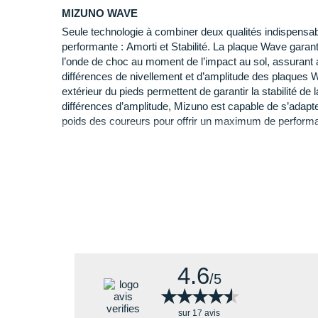
MIZUNO WAVE
Pourquoi choisir la Wave Rebellion Flash 2 ?
Seule technologie à combiner deux qualités indispensa
En faisant le choix de la Wave Rebellion Flash 2 vous
performante : Amorti et Stabilité. La plaque Wave garanti
l’onde de choc au moment de l’impact au sol, assurant a
Un
dynamisme
exceptionnel pour vous affranchi
différences de nivellement et d’amplitude des plaques W
temps.
extérieur du pieds permettent de garantir la stabilité de
Une légèreté indispensable pour gagner en
aisan
différences d’amplitude, Mizuno est capable de s’adapter
Une
plaque de propulsion
qui vous motive à acc
poids des coureurs pour offrir un maximum de perform
Un
amorti
nécessaire pour plus de sérénité.
SMOOTHRIDE
Une souplesse bienvenue pour plus de fluidité da
Une
optimisation de la zone d'appui
pour plus d
Technologie unique qui réduit les phases d'accélération e
atténue les vibrations et augmente la flexibilité de la c
toujours plus fluide.
MIZUNO ENERZY
MIZUNO ENERZY est un matériau unique qui offre les m
d'énergie et de souplesse dans l'industrie du sport. Il 
4.6
/5
★★★★★
★★★★★
sur 17 avis