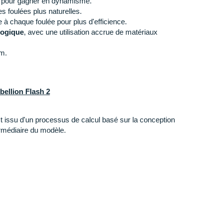
pour gagner en dynamisme.
s foulées plus naturelles.
 à chaque foulée pour plus d'efficience.
logique
, avec une utilisation accrue de matériaux
m.
bellion Flash 2
 issu d'un processus de calcul basé sur la conception
ermédiaire du modèle.
édiaire est équipée d'une
mousse légère et réactive
ption des chocs bienvenue pour plus de sérénité. Vous
ebond
pour un
gain de vitesse
impressionnant. Une
pporte une force de
propulsion
nécessaire.