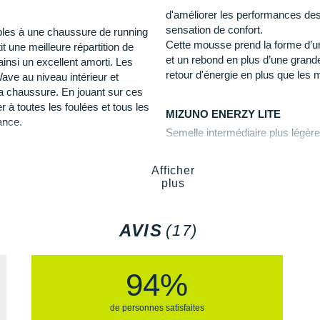
d'améliorer les performances des
Empeigne (partie supérie
sensation de confort.
circulation de l'air pour offr
bles à une chaussure de running
Cette mousse prend la forme d’un
 obtenez des avantages comme :
t une meilleure répartition de
et un rebond en plus d’une grande
insi un excellent amorti. Les
r de nouveaux objectifs de
retour d'énergie en plus que les 
ave au niveau intérieur et
Semelle extérieure
: son
 la chaussure. En jouant sur ces
chemins propres.
ce
et en respirabilité.
 à toutes les foulées et tous les
MIZUNO ENERZY LITE
élérer la cadence.
ance.
Semelle intermédiaire plus légère 
ns vos foulées.
puissant.
Semelle intérieure inamovi
'efficacité.
t de décélération de la foulée,
Poids constaté chez i-Run :
Afficher
SMOOTH SPEED ASSIST
haussure pour offrir une course
plus
Optimisation de la longueur et de 
Les autres produits
Mizuno
vos objectifs.
AVIS
(17)
eilleurs bénéfices de retour
a été développé avec pour mission
94%
de personnes satisfaites