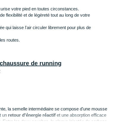
urise votre pied en toutes circonstances.
flexibilité et de légèreté tout au long de votre
ée qui laisse l'air circuler librement pour plus de
les routes.
 chaussure de running
o
ante, la semelle intermédiaire se compose d'une mousse
t un
retour d'énergie réactif
et une absorption efficace
. Entre les deux couches, la plaque injectée de carbone
 quel que votre style de foulée. Sa zone de contact