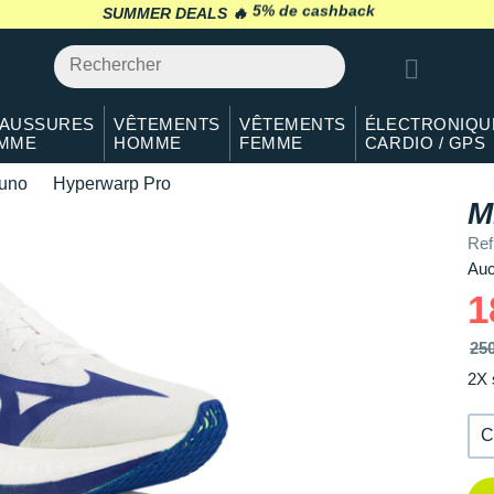
41
Il en reste 1 !
SUMMER DEALS 🔥
retour 30 jours
*
42
Il en reste 2 !
42.5
En rupture
AUSSURES
VÊTEMENTS
VÊTEMENTS
ÉLECTRONIQU
MME
HOMME
FEMME
CARDIO / GPS
43
Il en reste 3 !
uno
Hyperwarp Pro
44
Il en reste 4 !
M
Ref
44.5
Il en reste 1 !
Auc
45
Il en reste 1 !
1
46
Il en reste 2 !
25
2X 
47
En rupture
48.5
En rupture
C