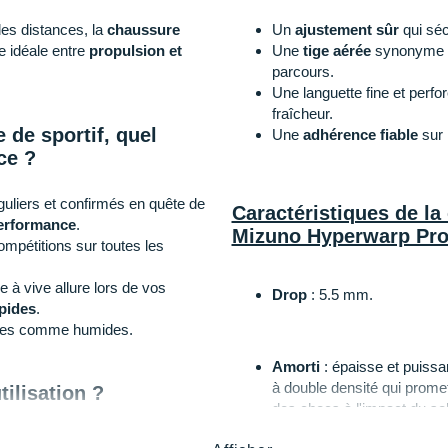
les distances, la
chaussure
Un
ajustement sûr
qui séc
e idéale entre
propulsion et
Une
tige aérée
synonyme de 
parcours.
Une languette fine et perfor
fraîcheur.
 de sportif, quel
Une
adhérence fiable
sur 
ce ?
guliers et confirmés en quête de
Caractéristiques de la
erformance
.
Mizuno Hyperwarp Pr
mpétitions sur toutes les
 vive allure lors de vos
Drop
: 5.5 mm.
pides
.
hes comme humides.
Amorti
: épaisse et puiss
à double densité qui prome
ilisation ?
des chocs à l'impact du sol
vous fait gagner en vitesse
à battre vos records personnels