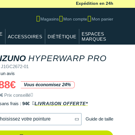
Expédition en 24h
Magasins
Mon compte
Mon panier
E
ESPACES
ACCESSOIRES
DIÉTÉTIQUE
MARQUES
IZUNO
HYPERWARP PRO
 J1GC2672-01
un avis
88€
Vous économisez 24%
0€
Prix conseillé
sans frais :
94€
LIVRAISON OFFERTE*
Guide de taille
hoisissez votre pointure
40.5
Il en reste 1 !