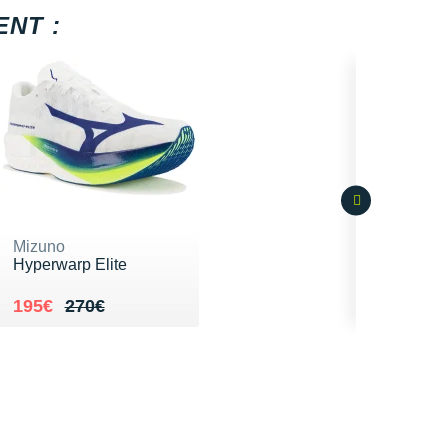
NT :
Mizuno
Hyperwarp Elite
Au lieu de 270€
Vendu 195€
195€
270€