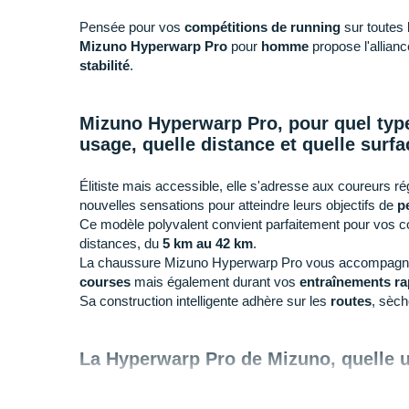
Pensée pour vos
compétitions de running
sur toutes 
Mizuno Hyperwarp Pro
pour
homme
propose l'allianc
stabilité
.
Mizuno Hyperwarp Pro, pour quel type
usage, quelle distance et quelle surfa
Élitiste mais accessible, elle s'adresse aux coureurs ré
nouvelles sensations pour atteindre leurs objectifs de
p
Ce modèle polyvalent convient parfaitement pour vos co
distances, du
5 km au 42 km
.
La chaussure Mizuno Hyperwarp Pro vous accompagne à
courses
mais également durant vos
entraînements ra
Sa construction intelligente adhère sur les
routes
, sèc
La Hyperwarp Pro de Mizuno, quelle ut
+
Réactive et légère
, cette paire endurante vous aide 