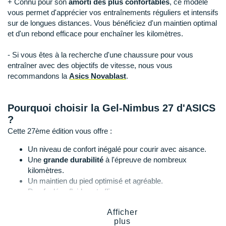
+ Connu pour son
amorti des plus confortables
, ce modèle
Raidlight
vous permet d'apprécier vos entraînements réguliers et intensifs
Reebok
sur de longues distances. Vous bénéficiez d'un maintien optimal
et d'un rebond efficace pour enchaîner les kilomètres.
Salomon
- Si vous êtes à la recherche d'une chaussure pour vous
Saucony
entraîner avec des objectifs de vitesse, nous vous
recommandons la
Asics Novablast
.
Saxx
Scarpa
Pourquoi choisir la Gel-Nimbus 27 d'ASICS
?
Scott
Cette 27ème édition vous offre :
Shokz
Un niveau de confort inégalé pour courir avec aisance.
Une
grande durabilité
à l'épreuve de nombreux
Sidas
kilomètres.
Un maintien du pied optimisé et agréable.
Smoon
Des foulées fluides et efficaces.
Speedo
Afficher
plus