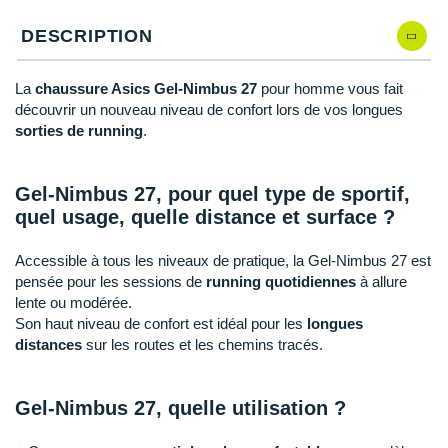
New Balance
PAR MARQUES
49
En rupture
DESCRIPTION
Nike
DÉSTOCKAGE
51.5
En rupture
NNormal
La
chaussure Asics Gel-Nimbus 27
pour homme vous fait
découvrir un nouveau niveau de confort lors de vos longues
+ Voir tous les
accessoires
Odlo
sorties de running
.
On-Running
Gel-Nimbus 27, pour quel type de sportif,
Orca
quel usage, quelle distance et surface ?
OVERSTIMS
Accessible à tous les niveaux de pratique, la Gel-Nimbus 27 est
pensée pour les sessions de
running quotidiennes
à allure
Patagonia
lente ou modérée.
Son haut niveau de confort est idéal pour les
longues
Petzl
distances
sur les routes et les chemins tracés.
Polar
Gel-Nimbus 27, quelle utilisation ?
Puma