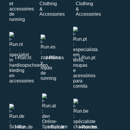
i-Run.nl
i-Run.es
i-Run.pt
i-Run.de
i-Run.at
i-Run.be