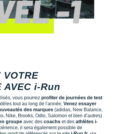
 VOTRE
 AVEC i-Run
lisés, vous pourrez
profiter de journées de test
dèles tout au long de l'année.
Venez essayer
nouveautés des marques
(adidas, New Balance,
 Nike, Brooks, Odlo, Salomon et bien d'autres)
en groupe
avec des
coachs
et des
athlètes i-
périence, il sera également possible de
s produits référencés sur le site
i-Run.fr
, via