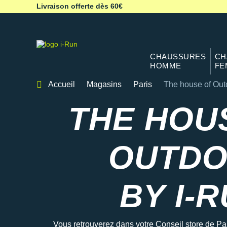
Livraison offerte dès 60€
CHAUSSURES
CH
HOMME
FE
Accueil
Magasins
Paris
The house of Out
Magasin running Pa
THE HOU
OUTD
BY I-
Vous retrouverez dans votre Conseil store de Par