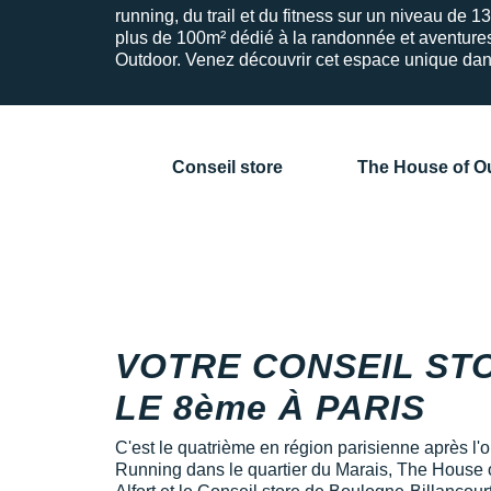
running, du trail et du fitness sur un niveau de 
plus de 100m² dédié à la randonnée et aventure
Outdoor. Venez découvrir cet espace unique dan
Conseil store
The House of O
VOTRE CONSEIL ST
LE 8ème À PARIS
C'est le quatrième en région parisienne après l
Running dans le quartier du Marais, The House