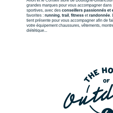
Alfort et le Conseil store de Boulogne-Billancour
grandes marques pour vous accompagner dans t
sportives, avec des
conseillers passionnés et 
favorites :
running
,
trail
,
fitness
et
randonnée
.
tient présente pour vous accompagner afin de fai
votre équipement chaussures, vêtements, montr
diététique...