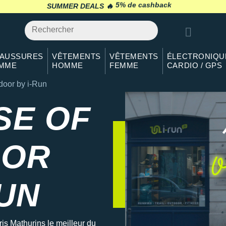
SUMMER DEALS 🔥
retour 30 jours
*
AUSSURES
VÊTEMENTS
VÊTEMENTS
ÉLECTRONIQU
MME
HOMME
FEMME
CARDIO / GPS
door by i-Run
ris : The House Of Ou
SE OF
OOR
RUN
is Mathurins le meilleur du