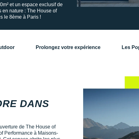
130m² et un espace exclusif de
s en nature : The House of
s le 8ème à Paris !
utdoor
Prolongez votre expérience
Les Po
ORE DANS
'ouverture de The House of
 of Performance à Maisons-