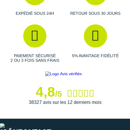
Suunto
Poids
: 950 g
Dimensions
: 22.33 cm x 20.32 cm x 7.36 cm
EXPÉDIÉ SOUS 24H
RETOUR SOUS 30 JOURS
Ta Energy
Étui de voyage inclus
Coloris
: noir et bleu
The North Face
Thuasne
Les autres produits
Therabody
Under Armour
PAIEMENT SÉCURISÉ
5% AVANTAGE FIDÉLITÉ
2 OU 3 FOIS SANS FRAIS
Withings
X-Bionic
X-Socks
4,8
/5
+ Voir toutes les marques
38327 avis sur les 12 derniers mois