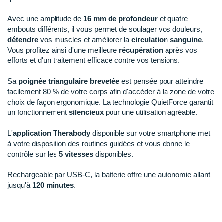
New Balance
PAR MARQUES
Avec une amplitude de
16 mm de profondeur
et quatre
Nike
embouts différents, il vous permet de soulager vos douleurs,
DÉSTOCKAGE
détendre
vos muscles et améliorer la
circulation sanguine
.
NNormal
Vous profitez ainsi d'une meilleure
récupération
après vos
efforts et d'un traitement efficace contre vos tensions.
+ Voir tous les
accessoires
Odlo
Sa
poignée triangulaire brevetée
est pensée pour atteindre
On-Running
facilement 80 % de votre corps afin d'accéder à la zone de votre
choix de façon ergonomique. La technologie QuietForce garantit
Orca
un fonctionnement
silencieux
pour une utilisation agréable.
OVERSTIMS
L'
application Therabody
disponible sur votre smartphone met
Patagonia
à votre disposition des routines guidées et vous donne le
contrôle sur les
5 vitesses
disponibles.
Petzl
Rechargeable par USB-C, la batterie offre une autonomie allant
Polar
jusqu'à
120 minutes
.
Puma
Points clés de
l'appareil de massage Therabody Theragun