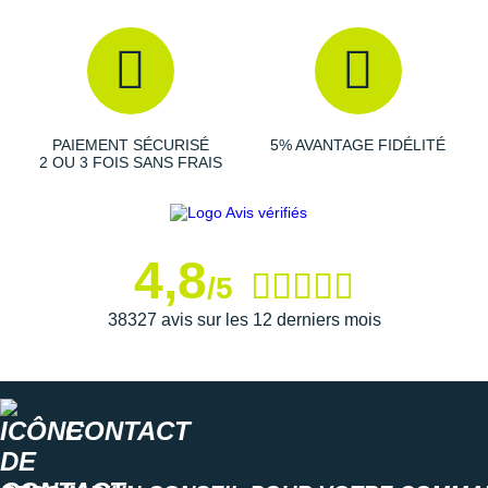
Suunto
Ta Energy
The North Face
Thuasne
PAIEMENT SÉCURISÉ
5% AVANTAGE FIDÉLITÉ
2 OU 3 FOIS SANS FRAIS
Under Armour
Withings
4,8
X-Bionic
/5
38327 avis sur les 12 derniers mois
X-Socks
+ Voir toutes les marques
CONTACT