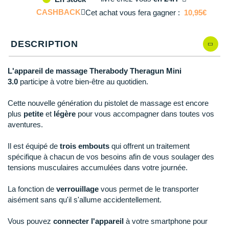
Reebok
Reebok
Orca
Shock Absorber
Silva
Oxsitis
Collection CLUB
CASHBACK
Cet achat vous fera gagner :
10,95€
DÉSTOCKAGE
PAR MARQUES
Hoka One One
Scott
Scott
Patagonia
Thuasne
Therabody
Patagonia
DÉSTOCKAGE
Divers
Huawei
DESCRIPTION
The North Face
The North Face
Saxx
Under Armour
Withings
Raidlight
DÉSTOCKAGE
+ Voir tous les produits
électroniques
Équipe de France
+ Voir tous les
vêtements homme
Icebreaker
Under Armour
Under Armour
Scott
X-Moove
Zamst
+ Voir toutes les marques
Trouvez votre montre sport GPS
L'appareil de massage Therabody Theragun Mini
Jumelles
+ Voir tous les
vêtements femme
3.0
participe à votre bien-être au quotidien.
Inov-8
+ Voir toutes les marques
+ Voir toutes les marques
+ Voir toutes les marques
+ Voir toutes les marques
+ Voir toutes les marques
Lacets / guêtres / semelles / pointes
Cette nouvelle génération du pistolet de massage est encore
La Sportiva
athlétisme
plus
petite
et
légère
pour vous accompagner dans toutes vos
aventures.
Maurten
Orientation
Merrell
Il est équipé de
trois embouts
qui offrent un traitement
Sac de couchage
spécifique à chacun de vos besoins afin de vous soulager des
Millet
tensions musculaires accumulées dans votre journée.
Sécurité
Mizuno
La fonction de
verrouillage
vous permet de le transporter
Tours de cou
aisément sans qu'il s'allume accidentellement.
Naak
Triathlon-Natation
Vous pouvez
connecter l'appareil
à votre smartphone pour