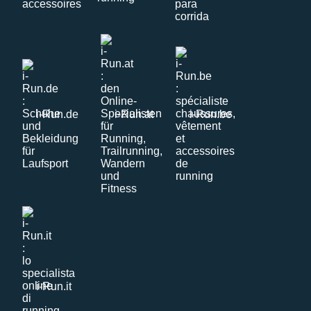
i-Run.de
i-Run.at
i-Run.be
i-Run.it