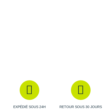
Raidlight
Les autres produits
Therabody
Reebok
Salomon
Saucony
Saxx
Scarpa
Scott
Shokz
Sidas
Smoon
Speedo
EXPÉDIÉ SOUS 24H
RETOUR SOUS 30 JOURS