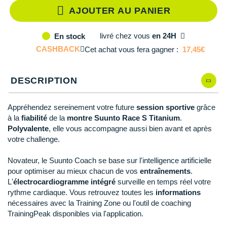
Reebok
Reebok
Orca
Shock Absorber
Silva
Oxsitis
AJOUTER AU PANIER
Collection CLUB
DÉSTOCKAGE
PAR MARQUES
Hoka One One
Scott
Scott
Patagonia
Thuasne
Therabody
Patagonia
DÉSTOCKAGE
Divers
livré
chez vous
en 24H
En stock
Huawei
The North Face
The North Face
Saxx
Under Armour
Withings
Raidlight
DÉSTOCKAGE
+ Voir tous les produits
électroniques
CASHBACK
Cet achat vous fera gagner :
17,45€
Équipe de France
+ Voir tous les
vêtements homme
Icebreaker
Under Armour
Under Armour
Scott
X-Moove
Zamst
+ Voir toutes les marques
Trouvez votre montre sport GPS
Jumelles
+ Voir tous les
vêtements femme
DESCRIPTION
Inov-8
+ Voir toutes les marques
+ Voir toutes les marques
+ Voir toutes les marques
+ Voir toutes les marques
+ Voir toutes les marques
Lacets / guêtres / semelles / pointes
La Sportiva
athlétisme
Appréhendez sereinement votre future
session sportive
grâce
à la
fiabilité
de la
montre Suunto Race S Titanium
.
Maurten
Orientation
Polyvalente
, elle vous accompagne aussi bien avant et après
votre challenge.
Merrell
Sac de couchage
Novateur, le Suunto Coach se base sur l'intelligence artificielle
Millet
Sécurité
pour optimiser au mieux chacun de vos
entraînements
.
L'
électrocardiogramme intégré
surveille en temps réel votre
Mizuno
Tours de cou
rythme cardiaque. Vous retrouvez toutes les
informations
nécessaires avec la Training Zone ou l'outil de coaching
Naak
Triathlon-Natation
TrainingPeak disponibles via l'application.