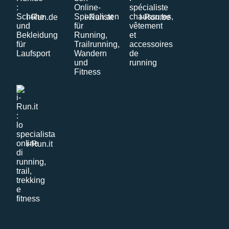
i-Run.de
i-Run.at
i-Run.be
i-Run.it