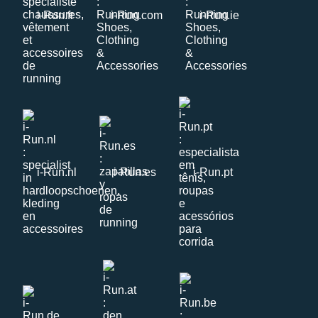
i-Run.fr
i-Run.com
i-Run.ie
i-Run.nl
i-Run.es
i-Run.pt