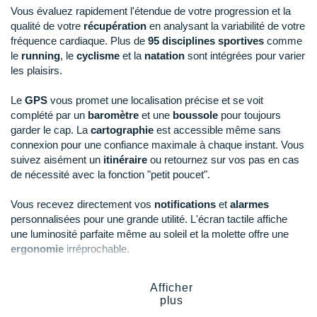
New Balance
PAR MARQUES
Vous évaluez rapidement l'étendue de votre progression et la
qualité de votre
récupération
en analysant la variabilité de votre
Nike
fréquence cardiaque. Plus de
95 disciplines sportives
comme
DÉSTOCKAGE
le
running
, le
cyclisme
et la
natation
sont intégrées pour varier
NNormal
les plaisirs.
+ Voir tous les
accessoires
Odlo
Le
GPS
vous promet une localisation précise et se voit
complété par un
baromètre
et une
boussole
pour toujours
On-Running
garder le cap. La
cartographie
est accessible même sans
connexion pour une confiance maximale à chaque instant. Vous
Orca
suivez aisément un
itinéraire
ou retournez sur vos pas en cas
de nécessité avec la fonction "petit poucet".
OVERSTIMS
Patagonia
Vous recevez directement vos
notifications
et
alarmes
personnalisées pour une grande utilité. L'écran tactile affiche
Petzl
une luminosité parfaite même au soleil et la molette offre une
ergonomie
irréprochable.
Polar
Vous profitez d'une excellente
autonomie
allant de
30h
pour le
Afficher
Puma
mode performance avec GPS multi-bandes jusqu'à
9 jours
plus
pour une utilisation classique.