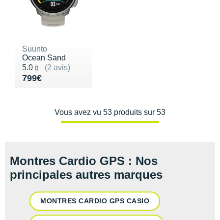
Suunto
Ocean Sand
Noté 5.0 sur 5
5.0
(2 avis)
Vendu 799€
799€
Vous avez vu 53 produits sur 53
Montres Cardio GPS : Nos
principales autres marques
MONTRES CARDIO GPS CASIO