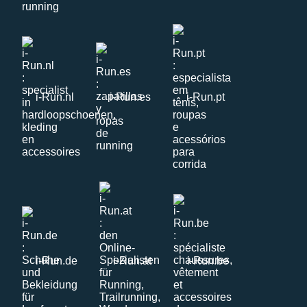
i-Run.nl
i-Run.es
i-Run.pt
i-Run.de
i-Run.at
i-Run.be