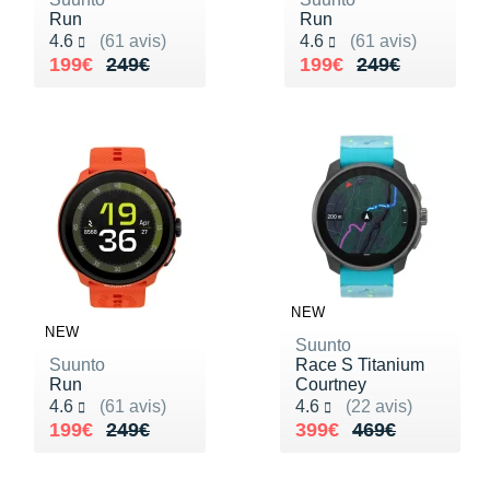
Run
Run
Noté 4.6 sur 5
Noté 4.6 sur 5
4.6
(61 avis)
4.6
(61 avis)
Au lieu de 249€
Vendu 199€
Au lieu de 249€
Vendu 199€
199€
249€
199€
249€
NEW
NEW
Suunto
Suunto
Race S Titanium
Run
Courtney
Noté 4.6 sur 5
Noté 4.6 sur 5
4.6
(61 avis)
4.6
(22 avis)
Au lieu de 249€
Vendu 199€
Au lieu de 469€
Vendu 399€
199€
249€
399€
469€