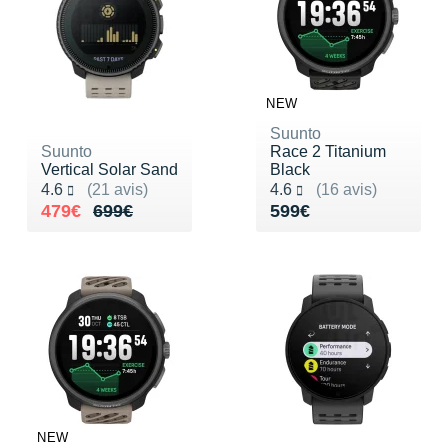
NEW
Suunto
Suunto
Race 2 Titanium
Vertical Solar Sand
Black
Noté 4.6 sur 5
Noté 4.6 sur 5
4.6
(21 avis)
4.6
(16 avis)
Au lieu de 699€
Vendu 479€
Vendu 599€
479€
699€
599€
NEW