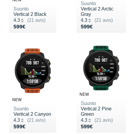
Suunto
Suunto
Vertical 2 Arctic
Vertical 2 Black
Gray
Noté 4.3 sur 5
Noté 4.3 sur 5
4.3
(21 avis)
4.3
(21 avis)
Vendu 599€
Vendu 599€
599€
599€
NEW
NEW
Suunto
Suunto
Vertical 2 Pine
Vertical 2 Canyon
Green
Noté 4.3 sur 5
Noté 4.3 sur 5
4.3
(21 avis)
4.3
(21 avis)
Vendu 599€
Vendu 599€
599€
599€