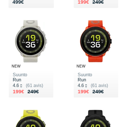
Vendu 499€
Au lieu de 249€
Vendu 199€
499€
199€
249€
NEW
NEW
Suunto
Suunto
Run
Run
Noté 4.6 sur 5
Noté 4.6 sur 5
4.6
(61 avis)
4.6
(61 avis)
Au lieu de 249€
Vendu 199€
Au lieu de 249€
Vendu 199€
199€
249€
199€
249€