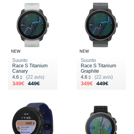
NEW
NEW
Suunto
Suunto
Race S Titanium
Race S Titanium
Canary
Graphite
Noté 4.6 sur 5
Noté 4.6 sur 5
4.6
(22 avis)
4.6
(22 avis)
Au lieu de 449€
Vendu 349€
Au lieu de 449€
Vendu 349€
349€
449€
349€
449€