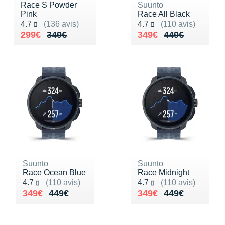
Raidlight
Race S Powder
Suunto
Pink
Race All Black
Reebok
Noté 4.7 sur 5
Noté 4.7 sur 5
4.7
(136 avis)
4.7
(110 avis)
Au lieu de 349€
Vendu 299€
Au lieu de 449€
Vendu 349€
299€
349€
349€
449€
Salomon
Saucony
Saxx
Scarpa
Scott
Shokz
Suunto
Suunto
Sidas
Race Ocean Blue
Race Midnight
Noté 4.7 sur 5
Noté 4.7 sur 5
4.7
(110 avis)
4.7
(110 avis)
Smoon
Au lieu de 449€
Vendu 349€
Au lieu de 449€
Vendu 349€
349€
449€
349€
449€
Speedo