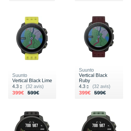
Suunto
Suunto
Vertical Black
Vertical Black Lime
Ruby
Noté 4.3 sur 5
Noté 4.3 sur 5
4.3
(32 avis)
4.3
(32 avis)
Au lieu de 599€
Vendu 399€
Au lieu de 599€
Vendu 399€
399€
599€
399€
599€