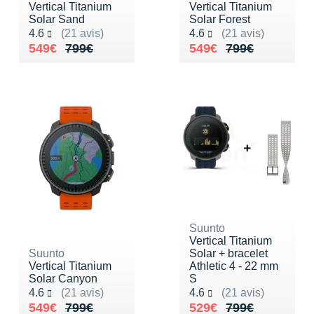
Vertical Titanium
Vertical Titanium
Solar Sand
Solar Forest
Noté 4.6 sur 5
Noté 4.6 sur 5
4.6
(21 avis)
4.6
(21 avis)
Au lieu de 799€
Vendu 549€
Au lieu de 799€
Vendu 549€
549€
799€
549€
799€
Suunto
Vertical Titanium
Suunto
Solar + bracelet
Vertical Titanium
Athletic 4 - 22 mm
Solar Canyon
S
Noté 4.6 sur 5
Noté 4.6 sur 5
4.6
(21 avis)
4.6
(21 avis)
Au lieu de 799€
Vendu 549€
Au lieu de 799€
Vendu 529€
549€
799€
529€
799€