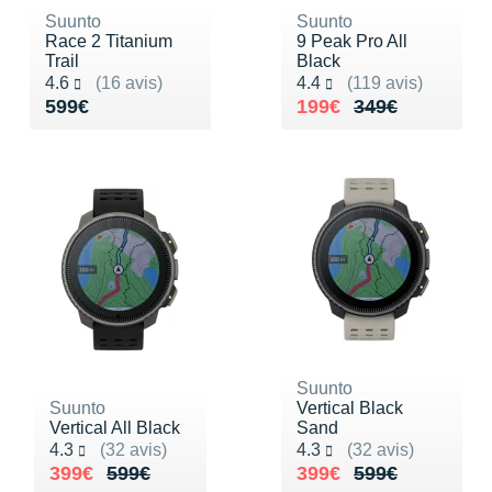
Suunto
Suunto
Race 2 Titanium
9 Peak Pro All
Trail
Black
Noté 4.6 sur 5
Noté 4.4 sur 5
4.6
(16 avis)
4.4
(119 avis)
Vendu 599€
Au lieu de 349€
Vendu 199€
599€
199€
349€
Suunto
Suunto
Vertical Black
Vertical All Black
Sand
Noté 4.3 sur 5
Noté 4.3 sur 5
4.3
(32 avis)
4.3
(32 avis)
Au lieu de 599€
Vendu 399€
Au lieu de 599€
Vendu 399€
399€
599€
399€
599€