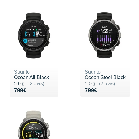
Suunto
Suunto
Ocean All Black
Ocean Steel Black
Noté 5.0 sur 5
Noté 5.0 sur 5
5.0
(2 avis)
5.0
(2 avis)
Vendu 799€
Vendu 799€
799€
799€