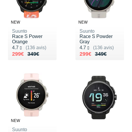
New Balance
PAR MARQUES
Nike
DÉSTOCKAGE
NEW
NEW
NNormal
Suunto
Suunto
+ Voir tous les
accessoires
Race S Power
Race S Powder
Odlo
Orange
Gray
Noté 4.7 sur 5
Noté 4.7 sur 5
4.7
(136 avis)
4.7
(136 avis)
On-Running
Au lieu de 349€
Vendu 299€
Au lieu de 349€
Vendu 299€
299€
349€
299€
349€
Orca
OVERSTIMS
Patagonia
Petzl
Polar
NEW
Puma
Suunto