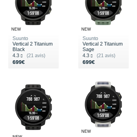
NEW
NEW
Suunto
Suunto
Vertical 2 Titanium
Vertical 2 Titanium
Black
Sage
Noté 4.3 sur 5
Noté 4.3 sur 5
4.3
(21 avis)
4.3
(21 avis)
Vendu 699€
Vendu 699€
699€
699€
NEW
NEW