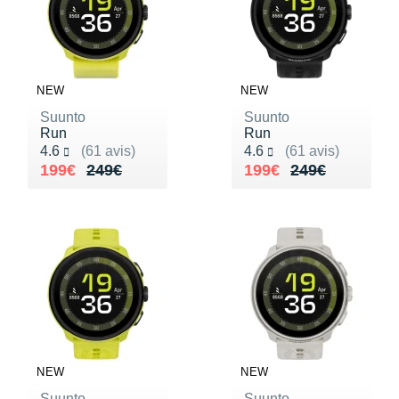
NEW
NEW
Suunto
Suunto
Run
Run
Noté 4.6 sur 5
Noté 4.6 sur 5
4.6
(61 avis)
4.6
(61 avis)
Au lieu de 249€
Vendu 199€
Au lieu de 249€
Vendu 199€
199€
249€
199€
249€
NEW
NEW
Suunto
Suunto