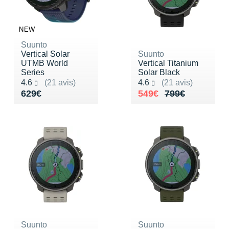
NEW
Suunto
Vertical Solar
Suunto
UTMB World
Vertical Titanium
Series
Solar Black
Noté 4.6 sur 5
Noté 4.6 sur 5
4.6
(21 avis)
4.6
(21 avis)
Vendu 629€
Au lieu de 799€
Vendu 549€
629€
549€
799€
Suunto
Suunto