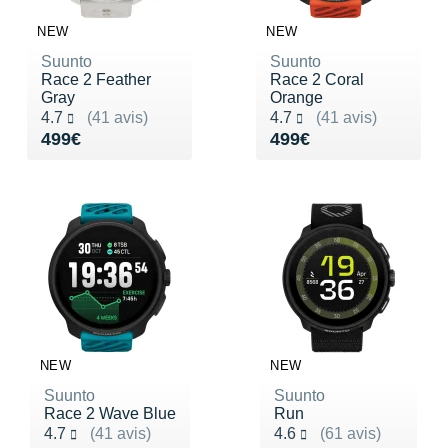
NEW
NEW
Suunto
Suunto
Race 2 Feather
Race 2 Coral
Gray
Orange
Noté 4.7 sur 5
Noté 4.7 sur 5
4.7
(41 avis)
4.7
(41 avis)
Vendu 499€
Vendu 499€
499€
499€
NEW
NEW
Suunto
Suunto
Race 2 Wave Blue
Run
Noté 4.7 sur 5
Noté 4.6 sur 5
4.7
(41 avis)
4.6
(61 avis)