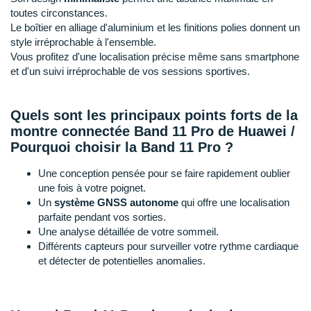
New Balance
PAR MARQUES
toutes circonstances.
Le boîtier en alliage d'aluminium et les finitions polies donnent un
Nike
style irréprochable à l'ensemble.
DÉSTOCKAGE
Vous profitez d'une localisation précise même sans smartphone
NNormal
et d'un suivi irréprochable de vos sessions sportives.
+ Voir tous les
accessoires
Odlo
Quels sont les principaux points forts de la
On-Running
montre connectée Band 11 Pro
de Huawei /
Orca
Pourquoi choisir la Band 11 Pro
?
OVERSTIMS
Une conception pensée pour se faire rapidement oublier
une fois à votre poignet.
Patagonia
Un
système GNSS autonome
qui offre une localisation
parfaite pendant vos sorties.
Petzl
Une analyse détaillée de votre sommeil.
Différents capteurs pour surveiller votre rythme cardiaque
Polar
et détecter de potentielles anomalies.
Puma