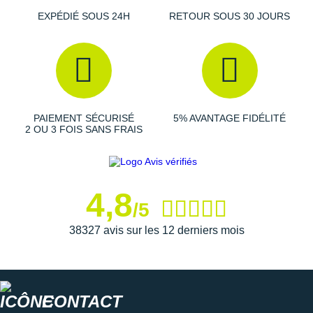
EXPÉDIÉ SOUS 24H
RETOUR SOUS 30 JOURS
Idéal en toutes circonstances, il vous apporte des informations
essentielles au quotidien.
Écran AMOLED 1.62"
Boîtier en alliage d'aluminium
Dimensions : 4.35 x 2.82 x 0.899 cm
PAIEMENT SÉCURISÉ
5% AVANTAGE FIDÉLITÉ
Poids : 18 g sans le bracelet
2 OU 3 FOIS SANS FRAIS
Les autres produits
Huawei
4,8
/5
38327 avis sur les 12 derniers mois
CONTACT