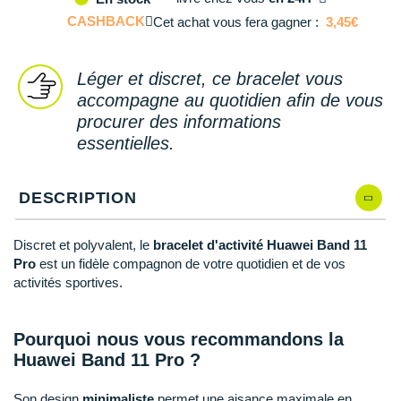
Reebok
Reebok
Orca
Shock Absorber
Silva
Oxsitis
Collection CLUB
CASHBACK
Cet achat vous fera gagner :
3,45€
DÉSTOCKAGE
PAR MARQUES
Hoka One One
Scott
Scott
Patagonia
Thuasne
Therabody
Patagonia
DÉSTOCKAGE
Divers
Huawei
The North Face
The North Face
Saxx
Under Armour
Withings
Raidlight
Léger et discret, ce bracelet vous
DÉSTOCKAGE
+ Voir tous les produits
électroniques
Équipe de France
accompagne au quotidien afin de vous
+ Voir tous les
vêtements homme
Icebreaker
Under Armour
Under Armour
Scott
X-Moove
Zamst
+ Voir toutes les marques
procurer des informations
Trouvez votre montre sport GPS
Jumelles
+ Voir tous les
vêtements femme
essentielles.
Inov-8
+ Voir toutes les marques
+ Voir toutes les marques
+ Voir toutes les marques
+ Voir toutes les marques
+ Voir toutes les marques
Lacets / guêtres / semelles / pointes
La Sportiva
athlétisme
DESCRIPTION
Maurten
Orientation
Discret et polyvalent, le
bracelet d'activité Huawei Band 11
Merrell
Sac de couchage
Pro
est un fidèle compagnon de votre quotidien et de vos
activités sportives.
Millet
Sécurité
Mizuno
Tours de cou
Pourquoi nous vous recommandons la
Huawei Band 11 Pro ?
Naak
Triathlon-Natation
Son design
minimaliste
permet une aisance maximale en