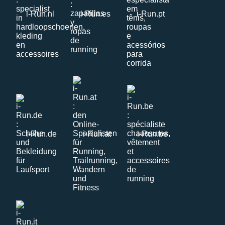
i-Run.nl
i-Run.es
i-Run.pt
i-Run.de
i-Run.at
i-Run.be