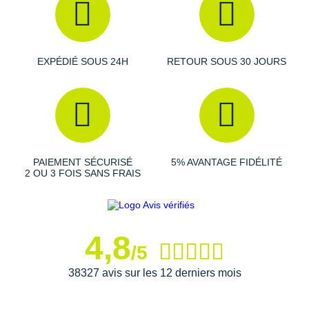
Raidlight
Reebok
Salomon
EXPÉDIÉ SOUS 24H
RETOUR SOUS 30 JOURS
Saucony
Saxx
Scarpa
PAIEMENT SÉCURISÉ
5% AVANTAGE FIDÉLITÉ
Scott
2 OU 3 FOIS SANS FRAIS
Shokz
Sidas
4,8
/5
Smoon
38327 avis sur les 12 derniers mois
Speedo