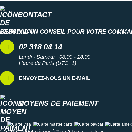
Suunto
CONTACT
Ta Energy
The North Face
BESOIN D'UN CONSEIL POUR VOTRE COMMA
Thuasne
02 318 04 14
Under Armour
Lundi - Samedi · 08:00 - 18:00
Withings
Heure de Paris (UTC+1)
X-Bionic
ENVOYEZ-NOUS UN E-MAIL
X-Socks
+ Voir toutes les marques
MOYENS DE PAIEMENT
Carte visa
Carte master card
Carte paypal
Carte amex
Paiement sécurisé 2 ou 3 fois sans frais