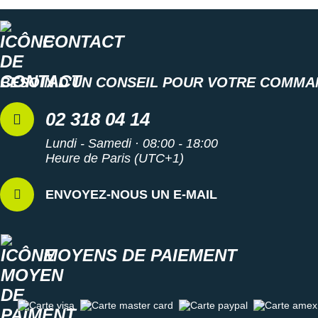
Suunto
Ta Energy
CONTACT
The North Face
BESOIN D'UN CONSEIL POUR VOTRE COMMA
Thuasne
02 318 04 14
Under Armour
Lundi - Samedi · 08:00 - 18:00
Withings
Heure de Paris (UTC+1)
X-Bionic
ENVOYEZ-NOUS UN E-MAIL
X-Socks
+ Voir toutes les marques
MOYENS DE PAIEMENT
Carte visa
Carte master card
Carte paypal
Carte amex