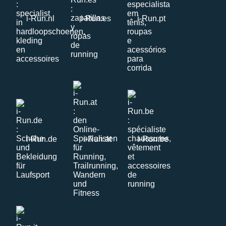
i-Run.nl
i-Run.es
i-Run.pt
i-Run.de
i-Run.at
i-Run.be