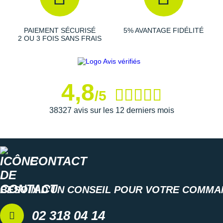
Suunto
Ta Energy
PAIEMENT SÉCURISÉ
5% AVANTAGE FIDÉLITÉ
2 OU 3 FOIS SANS FRAIS
The North Face
Thuasne
4,8
Under Armour
/5
Withings
38327 avis sur les 12 derniers mois
X-Bionic
X-Socks
CONTACT
+ Voir toutes les marques
BESOIN D'UN CONSEIL POUR VOTRE COMMA
02 318 04 14