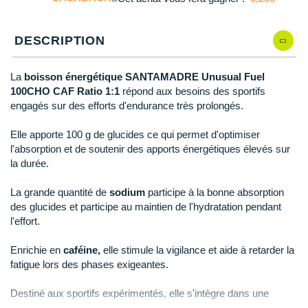
Reebok
Reebok
Orca
Shock Absorber
Silva
Oxsitis
Qté: 4
Collection CLUB
DÉSTOCKAGE
PAR MARQUES
Hoka One One
Scott
Scott
Patagonia
Thuasne
Therabody
Patagonia
DÉSTOCKAGE
DESCRIPTION
Qté: 5
Divers
Huawei
The North Face
The North Face
Saxx
Under Armour
Withings
Raidlight
DÉSTOCKAGE
+ Voir tous les produits
électroniques
Qté: 6
Équipe de France
La
boisson énergétique SANTAMADRE Unusual Fuel
+ Voir tous les
vêtements homme
Icebreaker
Under Armour
Under Armour
Scott
X-Moove
Zamst
+ Voir toutes les marques
100CHO CAF Ratio 1:1
répond aux besoins des sportifs
Trouvez votre montre sport GPS
Qté: 7
Jumelles
+ Voir tous les
vêtements femme
engagés sur des efforts d'endurance très prolongés.
Inov-8
+ Voir toutes les marques
+ Voir toutes les marques
+ Voir toutes les marques
+ Voir toutes les marques
+ Voir toutes les marques
Lacets / guêtres / semelles / pointes
Qté: 8
Elle apporte 100 g de glucides ce qui permet d'optimiser
La Sportiva
athlétisme
l'absorption et de soutenir des apports énergétiques élevés sur
Qté: 9
la durée.
Maurten
Orientation
Qté: 10
La grande quantité de
sodium
participe à la bonne absorption
Merrell
Sac de couchage
des glucides et participe au maintien de l'hydratation pendant
l'effort.
Millet
Sécurité
Enrichie en
caféine,
elle stimule la vigilance et aide à retarder la
Mizuno
Tours de cou
fatigue lors des phases exigeantes.
Naak
Triathlon-Natation
Destiné aux sportifs expérimentés, elle s'intègre dans une
stratégie nutritionnelle visant des apports supérieurs à 100 g de