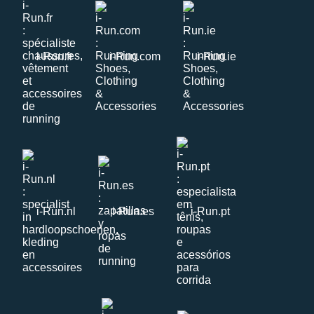
i-Run.fr
i-Run.com
i-Run.ie
i-Run.nl
i-Run.es
i-Run.pt