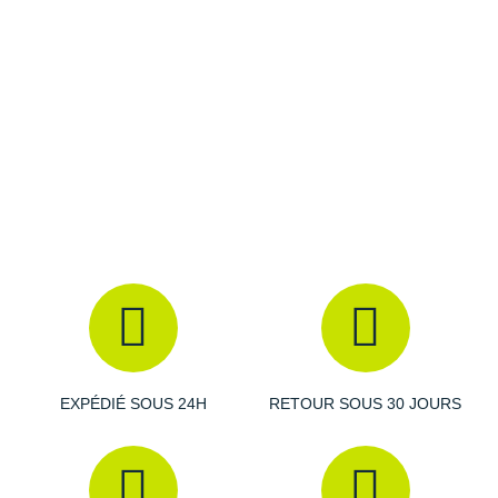
Raidlight
Reebok
Salomon
Saucony
Saxx
Scarpa
Scott
Shokz
Sidas
EXPÉDIÉ SOUS 24H
RETOUR SOUS 30 JOURS
Smoon
Speedo