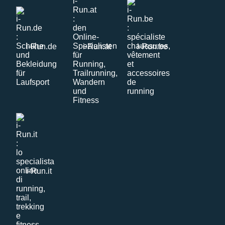
i-Run.de
i-Run.at
i-Run.be
i-Run.it