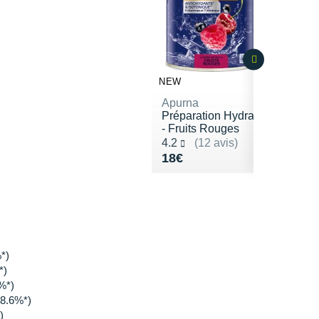
NEW
Apurna
Préparation Hydratation
- Fruits Rouges
Noté 4.2 sur 5
4.2
(12 avis)
Vendu 18€
18€
*)
*)
%*)
38.6%*)
)