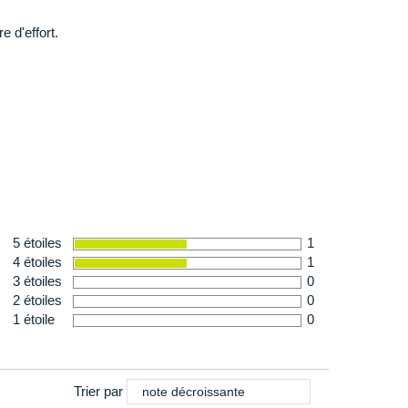
 d'effort.
%*)
15.4%*)
*)
0.90 mg (15%*)
%*)
%*)
4%*)
5 étoiles
1
4 étoiles
1
ence.
3 étoiles
0
2 étoiles
0
1 étoile
0
Trier par
note décroissante