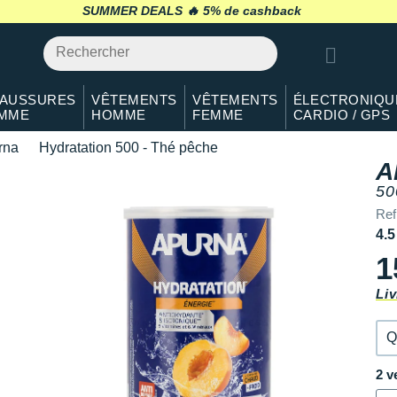
SUMMER DEALS 🔥
retour 30 jours
*
AUSSURES
VÊTEMENTS
VÊTEMENTS
ÉLECTRONIQU
MME
HOMME
FEMME
CARDIO / GPS
rna
Hydratation 500 - Thé pêche
A
50
Ref
4.5
1
Liv
Q
2 v
Q