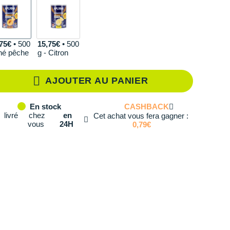
75€
• 500
15,75€
• 500
hé pêche
g - Citron
AJOUTER AU PANIER
CASHBACK
En stock
livré
chez
en
Cet achat vous fera gagner :
vous
24H
0,79€