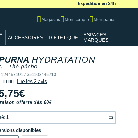
Expédition en 24h
Magasins
Mon compte
Mon panier
E
ESPACES
ACCESSOIRES
DIÉTÉTIQUE
MARQUES
PURNA
HYDRATATION
0 - Thé pêche
 124457101 / 351102445710
Lire les 2 avis
5,75€
raison offerte dès 60€
té: 1
ersions disponibles :
té: 1