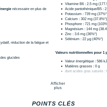
Vitamine B6 : 2.5 mg (177
énergie
nécessaire en plus de
Acide pantothénique/B5 : 
Potassium : 739 mg (37%*
Calcium : 302 mg (37.8%*)
Phosphore : 721 mg (103%
Magnésium : 144 mg (38.
Zinc : 3.6 mg (36%*)
Sélénium : 22 µg (40%*)
datif, réduction de la fatigue et
Valeurs nutritionnelles pour 1 
 des glucides
Valeur énergétique : 586 kJ
Matières grasses : 0 g
dont acides gras saturés : 
Glucides (99.9% des apport
dont sucres : 22.8 g
Afficher
Protéines : 0.06 g
plus
Sel : 0.8 g
phosphate de potassium, citrate
Vitamine D3 : 0.75 µg (15%
 sulfate de zinc, sélénate de
Vitamine E : 1.8 mg (15.1%
POINTS CLÉS
'acidité : acide citrique, jus
Vitamine K : 11.2 µg (14.9