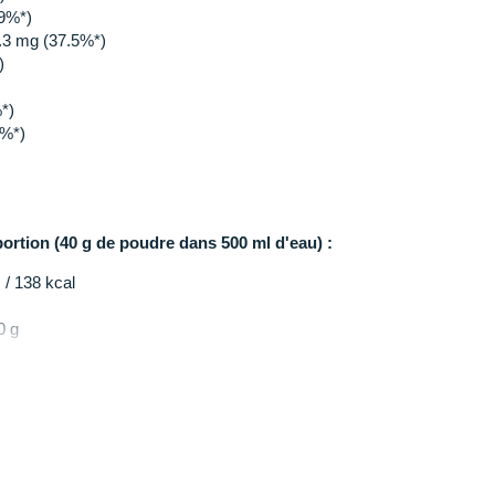
.9%*)
2.3 mg (37.5%*)
)
*)
4%*)
portion (40 g de poudre dans 500 ml d'eau) :
 / 138 kcal
0 g
s énergétiques totaux) : 34.4 g
*)
*)
%*)