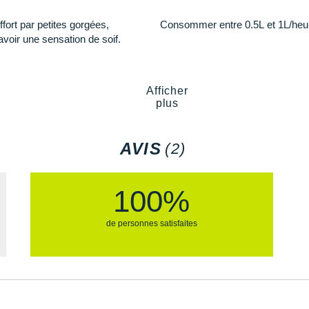
(C, B3, E, B6, B5, B1, D3, K1,
Vitamine C : 24 mg (30%*)
fort par petites gorgées,
Consommer entre 0.5L et 1L/heure
Thiamine/B1 : 0.40 mg (36
avoir une sensation de soif.
Riboflavine/B2 : 0.22 mg (
 lait, sulfites et céleri.
Niacine/B3 : 8 mg (50%*)
Vitamine B6 : 1 mg (71.1%
Acide pantothénique/B5 : 
Afficher
Potassium : 296 mg (14.8
plus
Calcium : 121 mg (15.1%*)
Phosphore : 288 mg (41.2
Magnésium : 57.7 mg (14.
AVIS
(2)
 : 86 g
Zinc : 1.4 mg (14.4%*)
Sélénium : 8.8 µg (16%*)
100%
*Valeurs Nutritionnelles de Référ
de personnes satisfaites
Les autres produits
Apurna