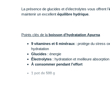
La présence de glucides et d'électrolytes vous offrent l'
maintenir un excellent
équilibre hydrique
.
Points clés de la
boisson d'hydratation Apurna
9 vitamines et 6 minéraux
: protège du stress oxy
hydratation
Glucides
: énergie
Électrolytes
: hydratation et meilleure absorption
À consommer pendant l'effort
1 pot de 500 g
Équivaut à 12 bidons de 500 ml
Ingrédients :
Maltodextrine*, dextrose*, sucre*, fructose, minéraux (
de sodium, citrate de magnésium, phosphate de calcium,
sodium), arômes naturels de pêche et de thé, correcteur d