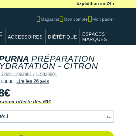
Expédition en 24h
Magasins
Mon compte
Mon panier
E
ESPACES
ACCESSOIRES
DIÉTÉTIQUE
MARQUES
PURNA
PRÉPARATION
YDRATATION - CITRON
 3288111982881 / 119828801
Lire les 26 avis
8€
raison offerte dès 60€
té: 1
té: 1