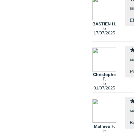
su
Ef
BASTIEN H.
le
17/07/2025
su
Pa
Christophe
F.
le
01/07/2025
su
Bo
Mathieu F.
le