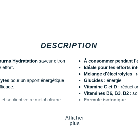
DESCRIPTION
urna Hydratation
saveur citron
À consommer pendant l'e
 effort.
Idéale pour les efforts i
Mélange d'électrolytes
: 
lytes
pour un apport énergétique
Glucides
: énergie
ficace.
Vitamine C et D
: réductio
Vitamines B6, B3, B2
: so
ue et soutient votre métabolisme
Formule isotonique
xydantes
protègent vos cellules
Propriétés antioxydantes
Pot de 500 g
(12 bidons de
Afficher
Saveur
: citron
plus
Les autres produits
Apurna