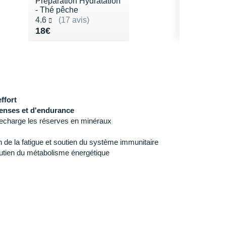
Préparation Hydratation
- Thé pêche
Noté 4.6 sur 5
4.6
(17 avis)
Vendu 18€
18€
ffort
ntenses et d'endurance
recharge les réserves en minéraux
n de la fatigue et soutien du système immunitaire
utien du métabolisme énergétique
: protection de vos cellules
 500 ml)