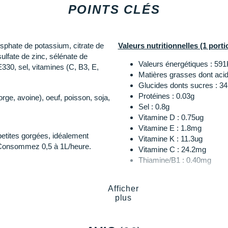
POINTS CLÉS
osphate de potassium, citrate de
Valeurs nutritionnelles (1 port
lfate de zinc, sélénate de
Valeurs énergétiques : 591
E330, sel, vitamines (C, B3, E,
Matières grasses dont acid
Glucides donts sucres : 34
Protéines : 0.03g
rge, avoine), oeuf, poisson, soja,
Sel : 0.8g
Vitamine D : 0.75ug
Vitamine E : 1.8mg
 petites gorgées, idéalement
Vitamine K : 11.3ug
. Consommez 0,5 à 1L/heure.
Vitamine C : 24.2mg
Thiamine/B1 : 0.40mg
Riboflavine/B2 : 0.21mg
Niacine/B3 : 8.0mg
Afficher
Vitamine B6 : 1.0mg
plus
Acide Pantothénique : 0.9
Sodium : 304mg
Potassium : 300mg