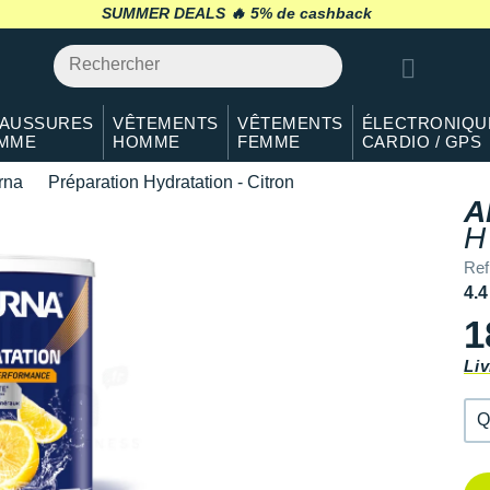
Qté: 2
SUMMER DEALS 🔥
retour 30 jours
*
Qté: 3
Qté: 4
AUSSURES
VÊTEMENTS
VÊTEMENTS
ÉLECTRONIQU
MME
HOMME
FEMME
CARDIO / GPS
Qté: 5
rna
Préparation Hydratation - Citron
Qté: 6
A
H
Qté: 7
Ref
Qté: 8
4.4
1
Qté: 9
Liv
Qté: 10
Q
Q