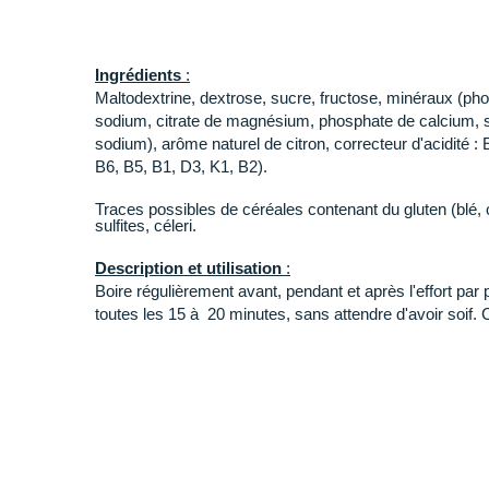
Ingrédients
:
Maltodextrine, dextrose, sucre, fructose, minéraux (ph
sodium, citrate de magnésium, phosphate de calcium, su
sodium), arôme naturel de citron, correcteur d'acidité : 
B6, B5, B1, D3, K1, B2).
Traces possibles de céréales contenant du gluten (blé, o
sulfites, céleri.
Description et utilisation
:
Boire régulièrement avant, pendant et après l'effort par
toutes les 15 à 20 minutes, sans attendre d'avoir soif
Mode d'emploi pour faire un shak
er
:
Verser 500 ml d'eau dans un shaker
Ajouter 2 dosettes rases de poudre (40g)
Bien mélanger