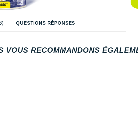
Q
Q
6)
QUESTIONS RÉPONSES
Q
Q
S VOUS RECOMMANDONS ÉGALEME
Q
Q
Q
Q
Q