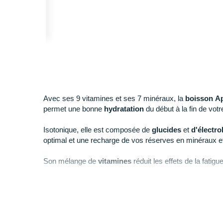
Avec ses 9 vitamines et ses 7 minéraux, la
boisson Ap
permet une bonne
hydratation
du début à la fin de votre
Isotonique, elle est composée de
glucides
et
d'électro
optimal et une recharge de vos réserves en minéraux ef
Son mélange de
vitamines
réduit les effets de la fatig
pour de meilleures performances. Ses propriétés
antio
du stress oxydatif.
Points clés de la
boisson Apurna Hydratation