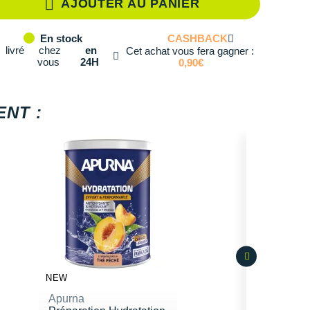
AJOUTER AU PANIER
té: 2
CASHBACK
En stock
té: 3
livré
chez
en
Cet achat vous fera gagner :
vous
24H
0,90€
té: 4
té: 5
NT :
té: 6
té: 7
té: 8
té: 9
té: 10
NEW
Apurna