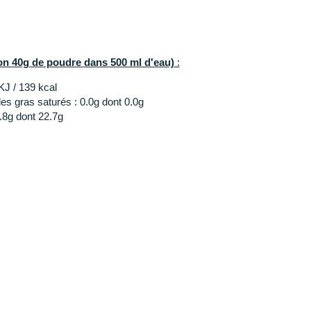
ion 40g de poudre dans 500 ml d'eau)
:
KJ / 139 kcal
es gras saturés : 0.0g dont 0.0g
.8g dont 22.7g
0mg