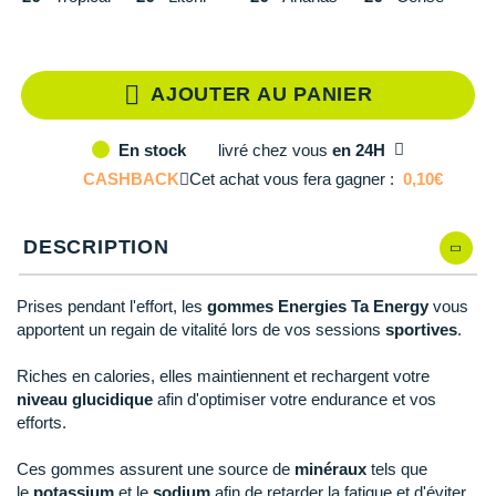
Reebok
Reebok
Orca
Shock Absorber
Silva
Oxsitis
Collection CLUB
DÉSTOCKAGE
Qté: 5
PAR MARQUES
Hoka One One
Scott
Scott
Patagonia
Thuasne
Therabody
Patagonia
DÉSTOCKAGE
Divers
Qté: 6
Huawei
AJOUTER AU PANIER
The North Face
The North Face
Saxx
Under Armour
Withings
Raidlight
DÉSTOCKAGE
+ Voir tous les produits
électroniques
Équipe de France
+ Voir tous les
vêtements homme
Icebreaker
Qté: 7
Under Armour
Under Armour
Scott
X-Moove
Zamst
+ Voir toutes les marques
livré
chez vous
en 24H
En stock
Trouvez votre montre sport GPS
Jumelles
+ Voir tous les
vêtements femme
CASHBACK
Cet achat vous fera gagner :
0,10€
Inov-8
Qté: 8
+ Voir toutes les marques
+ Voir toutes les marques
+ Voir toutes les marques
+ Voir toutes les marques
+ Voir toutes les marques
Lacets / guêtres / semelles / pointes
La Sportiva
Qté: 9
athlétisme
DESCRIPTION
Maurten
Qté: 10
Orientation
Prises pendant l'effort, les
gommes Energies Ta Energy
vous
Merrell
Sac de couchage
apportent un regain de vitalité lors de vos sessions
sportives
.
Millet
Sécurité
Riches en calories, elles maintiennent et rechargent votre
niveau glucidique
afin d'optimiser votre endurance et vos
Mizuno
Tours de cou
efforts.
Naak
Triathlon-Natation
Ces gommes assurent une source de
minéraux
tels que
le
potassium
et le
sodium
afin de retarder la fatigue et d'éviter