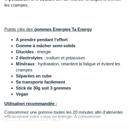
New Balance
PAR MARQUES
les crampes.
Nike
DÉSTOCKAGE
NNormal
Points clés des
gommes Energies Ta Energy
+ Voir tous les
accessoires
Odlo
A prendre pendant l'effort
Gomme à mâcher semi-solide
On-Running
Glucides
: énergie
2 électrolytes
: sodium et potassium
Orca
Minéraux
: hydratation, retardent la fatigue et évitent les
crampes
OVERSTIMS
Séparées en cube
Se transporte facilement
Patagonia
Stick de 30g soit 3 gommes
Vegan
Petzl
Utilisation recommandée :
Polar
Consommez une gomme toutes les 20 minutes afin d'alimenter
efficacement votre corps en énergie. À consommer
Puma
principalement pendant l'effort.
Chaque portion de 30g (3 gommes) apporte 97 calories.