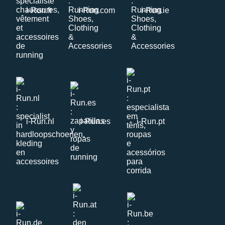
i-Run.fr
i-Run.com
i-Run.ie
i-Run.nl
i-Run.es
i-Run.pt