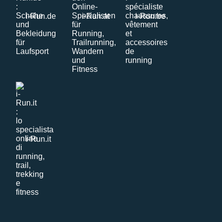
i-Run.de
i-Run.at
i-Run.be
i-Run.it