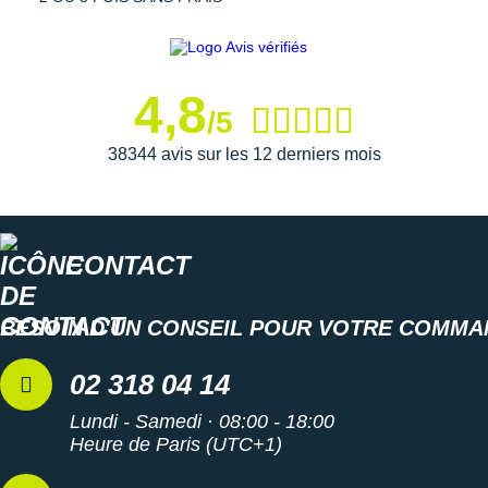
Suunto
Ta Energy
4,8
The North Face
/5
Thuasne
38344 avis sur les 12 derniers mois
Under Armour
Withings
CONTACT
X-Bionic
X-Socks
BESOIN D'UN CONSEIL POUR VOTRE COMMA
+ Voir toutes les marques
02 318 04 14
Lundi - Samedi · 08:00 - 18:00
Heure de Paris (UTC+1)