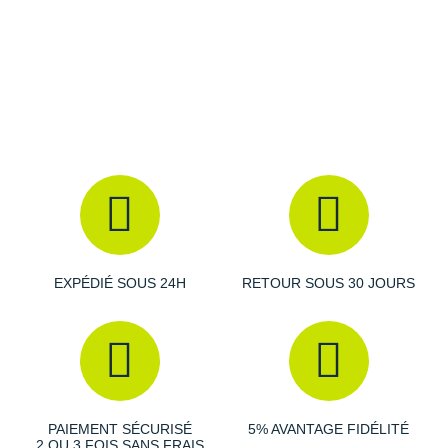
Raidlight
Reebok
Salomon
Saucony
Saxx
Scarpa
Scott
EXPÉDIÉ SOUS 24H
RETOUR SOUS 30 JOURS
Shokz
Sidas
Smoon
Speedo
PAIEMENT SÉCURISÉ
5% AVANTAGE FIDÉLITÉ
2 OU 3 FOIS SANS FRAIS