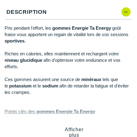
Reebok
Reebok
Orca
Shock Absorber
Silva
Oxsitis
Collection CLUB
DÉSTOCKAGE
DESCRIPTION
PAR MARQUES
Hoka One One
Qté: 5
Scott
Scott
Patagonia
Thuasne
Therabody
Patagonia
DÉSTOCKAGE
Divers
Huawei
Qté: 6
The North Face
The North Face
Saxx
Under Armour
Withings
Raidlight
Pris pendant l'effort, les
gommes Energie Ta Energy
goût
DÉSTOCKAGE
+ Voir tous les produits
électroniques
Équipe de France
+ Voir tous les
vêtements homme
fraise vous apportent un regain de vitalité lors de vos sessions
Icebreaker
Qté: 7
Under Armour
Under Armour
Scott
X-Moove
Zamst
+ Voir toutes les marques
sportives
.
Trouvez votre montre sport GPS
Jumelles
+ Voir tous les
vêtements femme
Inov-8
Qté: 8
+ Voir toutes les marques
+ Voir toutes les marques
+ Voir toutes les marques
+ Voir toutes les marques
+ Voir toutes les marques
Riches en calories, elles maintiennent et rechargent votre
Lacets / guêtres / semelles / pointes
niveau glucidique
afin d'optimiser votre endurance et vos
La Sportiva
Qté: 9
athlétisme
efforts.
Maurten
Qté: 10
Orientation
Ces gommes assurent une source de
minéraux
tels que
le
potassium
et le
sodium
afin de retarder la fatigue et d'éviter
Merrell
Sac de couchage
les crampes.
Millet
Sécurité
Points clés des
gommes Energie Ta Energy
Mizuno
Tours de cou
A prendre pendant l'effort
Naak
Triathlon-Natation
Gomme à mâcher semi-solide
Afficher
plus
Glucides
: énergie