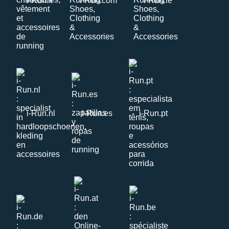
i-Run.fr
i-Run.com
i-Run.ie
i-Run.nl
i-Run.es
i-Run.pt