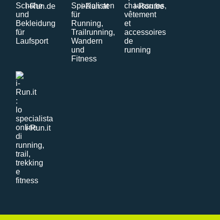
i-Run.de
i-Run.at
i-Run.be
i-Run.it