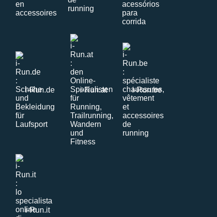
i-Run.de
i-Run.at
i-Run.be
i-Run.it