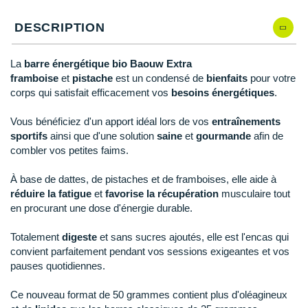
Reebok
Reebok
Orca
Shock Absorber
Silva
Oxsitis
Collection CLUB
DÉSTOCKAGE
DESCRIPTION
PAR MARQUES
Hoka One One
Qté: 5
Scott
Scott
Patagonia
Thuasne
Therabody
Patagonia
DÉSTOCKAGE
Divers
Huawei
Qté: 6
The North Face
The North Face
Saxx
Under Armour
Withings
Raidlight
La
barre énergétique bio Baouw Extra
DÉSTOCKAGE
+ Voir tous les produits
électroniques
Équipe de France
+ Voir tous les
vêtements homme
framboise
et
pistache
est un condensé de
bienfaits
pour votre
Icebreaker
Under Armour
Under Armour
Scott
X-Moove
Zamst
Qté: 7
+ Voir toutes les marques
corps qui satisfait efficacement vos
besoins énergétiques
.
Trouvez votre montre sport GPS
Jumelles
+ Voir tous les
vêtements femme
Inov-8
Qté: 8
+ Voir toutes les marques
+ Voir toutes les marques
+ Voir toutes les marques
+ Voir toutes les marques
+ Voir toutes les marques
Vous bénéficiez d'un apport idéal lors de vos
entraînements
Lacets / guêtres / semelles / pointes
sportifs
ainsi que d'une solution
saine
et
gourmande
afin de
La Sportiva
Qté: 9
athlétisme
combler vos petites faims.
Maurten
Orientation
Qté: 10
À base de dattes, de pistaches et de framboises, elle aide à
réduire la fatigue
et
favorise la récupération
musculaire tout
Merrell
Sac de couchage
en procurant une dose d'énergie durable.
Millet
Sécurité
Totalement
digeste
et sans sucres ajoutés, elle est l'encas qui
convient parfaitement pendant vos sessions exigeantes et vos
Mizuno
Tours de cou
pauses quotidiennes.
Naak
Triathlon-Natation
Ce nouveau format de 50 grammes contient plus d'oléagineux