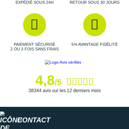
Suunto
EXPÉDIÉ SOUS 24H
RETOUR SOUS 30 JOURS
Ta Energy
The North Face
Thuasne
PAIEMENT SÉCURISÉ
5% AVANTAGE FIDÉLITÉ
2 OU 3 FOIS SANS FRAIS
Under Armour
Withings
X-Bionic
4,8
/5
X-Socks
38344 avis sur les 12 derniers mois
+ Voir toutes les marques
CONTACT