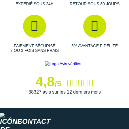
EXPÉDIÉ SOUS 24H
RETOUR SOUS 30 JOURS
Poids constaté chez i-Run : 296 g en taille 42
Coloris : kaki, noir et blanc
Les autres produits
Scarpa
PAIEMENT SÉCURISÉ
5% AVANTAGE FIDÉLITÉ
2 OU 3 FOIS SANS FRAIS
4,8
/5
38327 avis sur les 12 derniers mois
CONTACT