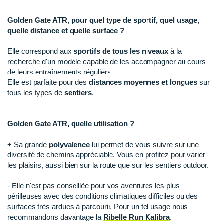
New Balance
PAR MARQUES
Golden Gate ATR, pour quel type de sportif, quel usage,
Nike
quelle distance et quelle surface ?
DÉSTOCKAGE
NNormal
Elle correspond aux
sportifs de tous les niveaux
à la
+ Voir tous les
accessoires
Odlo
recherche d'un modèle capable de les accompagner au cours
de leurs entraînements réguliers.
On-Running
Elle est parfaite pour des
distances moyennes et longues
sur
tous les types de
sentiers
.
Orca
OVERSTIMS
Golden Gate ATR, quelle utilisation ?
Patagonia
+ Sa grande
polyvalence
lui permet de vous suivre sur une
diversité de chemins appréciable. Vous en profitez pour varier
Petzl
les plaisirs, aussi bien sur la route que sur les sentiers outdoor.
Polar
- Elle n'est pas conseillée pour vos aventures les plus
périlleuses avec des conditions climatiques difficiles ou des
Puma
surfaces très ardues à parcourir. Pour un tel usage nous
recommandons davantage la
Ribelle Run Kalibra
.