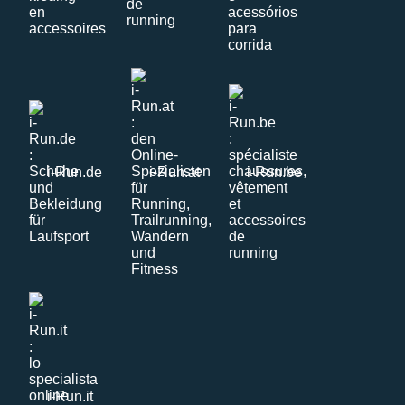
i-Run.de
i-Run.at
i-Run.be
i-Run.it