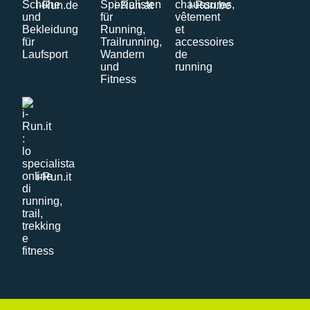
i-Run.de
i-Run.at
i-Run.be
i-Run.it