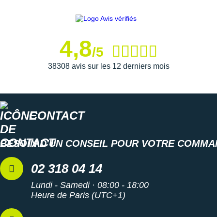
Semelle intérieure amovible
Poids constaté chez i-Run : 298 g en taille 42
Les autres produits
Mizuno
4,8
/5
38308 avis sur les 12 derniers mois
CONTACT
BESOIN D'UN CONSEIL POUR VOTRE COMMA
02 318 04 14
Lundi - Samedi · 08:00 - 18:00
Heure de Paris (UTC+1)