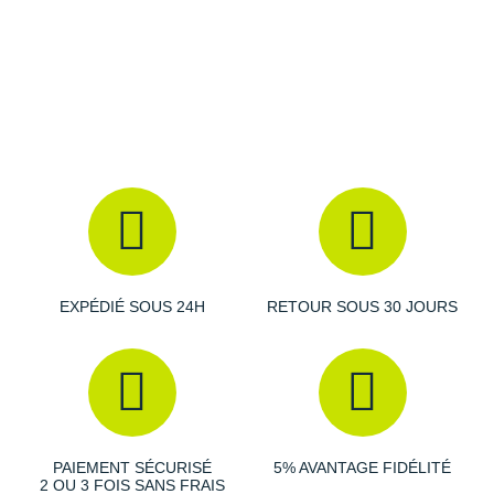
Amorti
: la semelle intermédiaire offre une
absorption
des chocs
remarquable pour vous permettre d'évoluer
sereinement. Vous bénéficiez d'un rebond
dynamique
pour une meilleure
propulsion
.
Empeigne (partie supérieure qui enveloppe le pied)
:
pensée en mesh, elle laisse l'air circuler librement pour
vous fournir l'
aération
nécessaire à votre plaisir. Un
pare-
pierre
vous préserve d'éventuels débris présents sur
votre parcours.
EXPÉDIÉ SOUS 24H
RETOUR SOUS 30 JOURS
Semelle extérieure
: dotée de
crampons
, elle allie
idéalement
adhérence
et
accroche
pour une progression
sûre sur une grande diversité de terrains. Vous profitez
d'une efficace
traction
vers l'avant.
PAIEMENT SÉCURISÉ
5% AVANTAGE FIDÉLITÉ
2 OU 3 FOIS SANS FRAIS