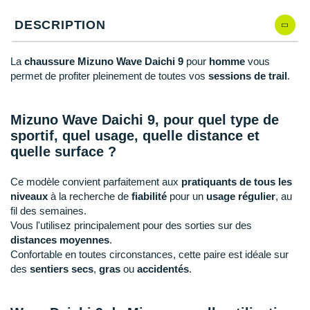
New Balance
PAR MARQUES
DESCRIPTION
Nike
DÉSTOCKAGE
NNormal
La
chaussure Mizuno Wave Daichi 9
pour
homme
vous
permet de profiter pleinement de toutes vos
sessions de trail
.
+ Voir tous les
accessoires
Odlo
On-Running
Mizuno Wave Daichi 9, pour quel type de
sportif, quel usage, quelle distance et
Orca
quelle surface ?
OVERSTIMS
Ce modèle convient parfaitement aux
pratiquants de tous les
niveaux
à la recherche de
fiabilité
pour un
usage régulier
, au
Patagonia
fil des semaines.
Vous l'utilisez principalement pour des sorties sur des
Petzl
distances moyennes
.
Confortable en toutes circonstances, cette paire est idéale sur
Polar
des
sentiers secs
,
gras
ou
accidentés
.
Puma