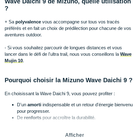
Wave Daichi 9 de Mizuno, quelle utilisation
Raidlight
?
Reebok
+ Sa
polyvalence
vous accompagne sur tous vos tracés
Salomon
préférés et en fait un choix de prédilection pour chacune de vos
aventures outdoor.
Saucony
- Si vous souhaitez parcourir de longues distances et vous
Saxx
lancer dans le défi de l'ultra trail, nous vous conseillons la
Wave
Mujin 10
.
Scarpa
Scott
Pourquoi choisir la Mizuno Wave Daichi 9 ?
Shokz
En choisissant la Wave Daichi 9, vous pouvez profiter :
Sidas
D'un
amorti
indispensable et un retour d'énergie bienvenu
pour progresser.
Smoon
De
renforts
pour accroître la durabilité.
D'une
plaque de protection
pour votre sécurité et votre
Speedo
bien-être.
Afficher
D'une respirabilité optimale pendant votre effort.