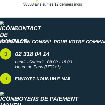
durable
, elle résiste parfaitement à l'abrasion. Elle garantit
38308 avis sur les 12 derniers mois
une
traction
supérieure sur les sentiers humides et secs.
Les
crampons
de 3 à 4 mm permettent d'adhérer aux
terrains gras et évacuent efficacement la boue.
CONTACT
Semelle intérieure inamovible
Poids constaté chez i-Run
: 232 g en taille 42
BESOIN D'UN CONSEIL POUR VOTRE COMMA
Les autres produits
adidas
02 318 04 14
Lundi - Samedi · 08:00 - 18:00
Heure de Paris (UTC+1)
ENVOYEZ-NOUS UN E-MAIL
MOYENS DE PAIEMENT