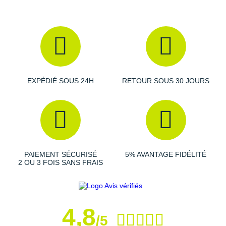
chocs idéale pour ne pas traumatiser vos muscles et vos
articulations prématurément. L'excellent
retour d'énergie
apporte du dynamisme à votre course. La hauteur de la
semelle est basse afin de vous maintenir près du sol pour
profiter de sensations naturelles et d'une parfaite
stabilité
.
EXPÉDIÉ SOUS 24H
RETOUR SOUS 30 JOURS
Empeigne (partie supérieure qui enveloppe le pied)
:
réalisée dans une maille monocouche, elle garantit une
excellente circulation de l'air pour éviter la surchauffe. Elle
épouse parfaitement la forme de votre pied afin de vous
maintenir
idéalement. La languette et le col sont fins et
dotés d'un léger rembourrage pour un
ajustement
idéal
PAIEMENT SÉCURISÉ
5% AVANTAGE FIDÉLITÉ
avec le moins de points de pression possibles. L'avant de
2 OU 3 FOIS SANS FRAIS
la chaussure est plus large que l'arrière afin d’accueillir
sans douleur vos orteils.
4,8
Semelle extérieure
: développée dans un
caoutchouc
/5