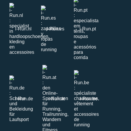
i-Run.nl
i-Run.es
i-Run.pt
i-Run.de
i-Run.at
i-Run.be