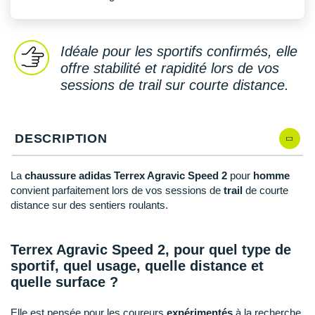
New Balance
PAR MARQUES
Nike
DÉSTOCKAGE
Idéale pour les sportifs confirmés, elle
NNormal
offre stabilité et rapidité lors de vos
sessions de trail sur courte distance.
+ Voir tous les
accessoires
Odlo
On-Running
DESCRIPTION
Orca
OVERSTIMS
La
chaussure adidas Terrex Agravic Speed 2
pour
homme
convient parfaitement lors de vos sessions de
trail
de courte
Patagonia
distance sur des sentiers roulants.
Petzl
Terrex Agravic Speed 2, pour quel type de
Polar
sportif, quel usage, quelle distance et
quelle surface ?
Puma
Elle est pensée pour les coureurs
expérimentés
à la recherche