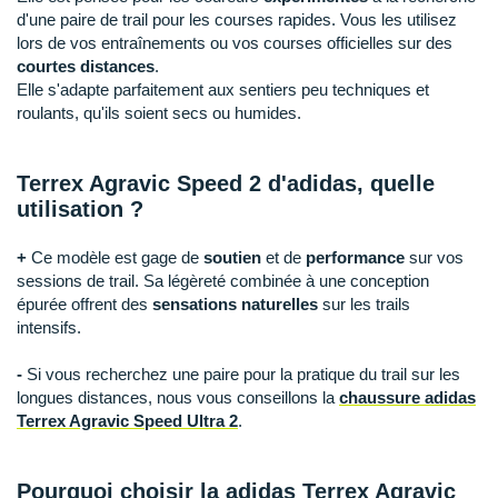
Raidlight
d'une paire de trail pour les courses rapides. Vous les utilisez
lors de vos entraînements ou vos courses officielles sur des
Reebok
courtes distances
.
Elle s'adapte parfaitement aux sentiers peu techniques et
Salomon
roulants, qu'ils soient secs ou humides.
Saucony
Terrex Agravic Speed 2 d'adidas, quelle
Saxx
utilisation ?
Scarpa
+
Ce modèle est gage de
soutien
et de
performance
sur vos
Scott
sessions de trail. Sa légèreté combinée à une conception
épurée offrent des
sensations naturelles
sur les trails
Shokz
intensifs.
Sidas
-
Si vous recherchez une paire pour la pratique du trail sur les
longues distances, nous vous conseillons la
chaussure adidas
Smoon
Terrex Agravic Speed Ultra 2
.
Speedo
Pourquoi choisir la adidas Terrex Agravic