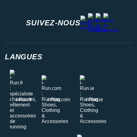
facebook
strava
youtube
instagram
SUIVEZ-NOUS
LANGUES
i-Run.fr
i-Run.com
i-Run.ie