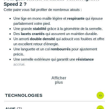
Suunto
Speed 2 ?
Cette paire vous fait profiter de nombreux atouts :
Ta Energy
Une tige en mono maille légère et
respirante
qui épouse
The North Face
parfaitement votre pied.
Une grande
stabilité
grâce à la géométrie de la semelle.
Thuasne
Des
lacets crantés
qui assurent un maintien durable.
Un amorti
double densité
qui adoucit vos foulées et offre
Under Armour
un excellent retour d'énergie.
Une languette et un col
rembourrés
pour ajustement
Withings
précis.
Une semelle extérieure qui garantit une
résistance
X-Bionic
accrue.
Des
crampons
de 3-4 mm qui permettent d'évoluer sur
X-Socks
des terrains gras.
Afficher
plus
+ Voir toutes les marques
Terrex Agravic Speed 2, quelles nouveautés
TECHNOLOGIES
?
En comparaison avec la version précédente, la
Terrex Agravic
AVIS
(2)