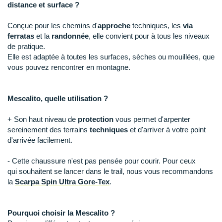
New Balance
PAR MARQUES
distance et surface ?
Nike
Conçue pour les chemins d'
approche
techniques, les
via
DÉSTOCKAGE
ferratas
et la
randonnée
, elle convient pour à tous les niveaux
NNormal
de pratique.
Elle est adaptée à toutes les surfaces, sèches ou mouillées, que
+ Voir tous les
accessoires
Odlo
vous pouvez rencontrer en montagne.
On-Running
Mescalito, quelle utilisation ?
Orca
+ Son haut niveau de
protection
vous permet d'arpenter
OVERSTIMS
sereinement des terrains
techniques
et d'arriver à votre point
d'arrivée facilement.
Patagonia
- Cette chaussure n'est pas pensée pour courir. Pour ceux
Petzl
qui souhaitent se lancer dans le trail, nous vous recommandons
la
Scarpa Spin Ultra Gore-Tex
.
Polar
Puma
Pourquoi choisir la Mescalito ?