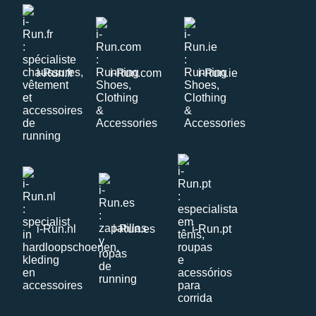
i-Run.fr
i-Run.com
i-Run.ie
i-Run.nl
i-Run.es
i-Run.pt