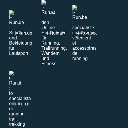
i-Run.de
i-Run.at
i-Run.be
i-Run.it