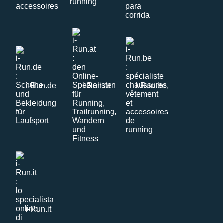
i-Run.de
i-Run.at
i-Run.be
i-Run.it