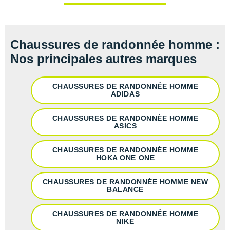
Raidlight
Reebok
Chaussures de randonnée homme :
Salomon
Nos principales autres marques
Saucony
CHAUSSURES DE RANDONNÉE HOMME
Saxx
ADIDAS
Scarpa
CHAUSSURES DE RANDONNÉE HOMME
ASICS
Scott
Shokz
CHAUSSURES DE RANDONNÉE HOMME
HOKA ONE ONE
Sidas
CHAUSSURES DE RANDONNÉE HOMME NEW
BALANCE
Smoon
Speedo
CHAUSSURES DE RANDONNÉE HOMME
NIKE