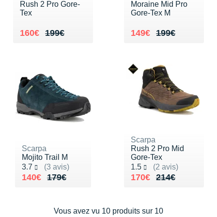
New Balance
PAR MARQUES
Rush 2 Pro Gore-
Moraine Mid Pro
Tex
Gore-Tex M
Nike
DÉSTOCKAGE
Au lieu de 199€
Vendu 160€
Au lieu de 199€
Vendu 149€
160€
199€
149€
199€
NNormal
+ Voir tous les
accessoires
Odlo
On-Running
Orca
OVERSTIMS
Patagonia
Scarpa
Scarpa
Rush 2 Pro Mid
Mojito Trail M
Gore-Tex
Petzl
Noté 3.7 sur 5
Noté 1.5 sur 5
3.7
(3 avis)
1.5
(2 avis)
Au lieu de 179€
Vendu 140€
Au lieu de 214€
Vendu 170€
140€
179€
170€
214€
Polar
Puma
Vous avez vu 10 produits sur 10