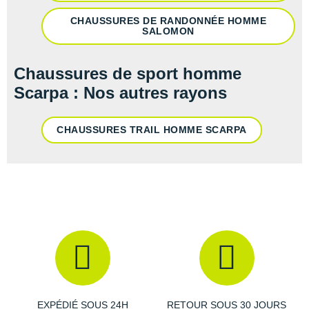
Suunto
CHAUSSURES DE RANDONNÉE HOMME
SALOMON
Ta Energy
The North Face
Chaussures de sport homme
Scarpa : Nos autres rayons
Thuasne
Under Armour
CHAUSSURES TRAIL HOMME SCARPA
Withings
X-Bionic
X-Socks
+ Voir toutes les marques
EXPÉDIÉ SOUS 24H
RETOUR SOUS 30 JOURS