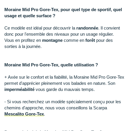
New Balance
PAR MARQUES
Moraine Mid Pro Gore-Tex, pour quel type de sportif, quel
Nike
usage et quelle surface ?
DÉSTOCKAGE
NNormal
Ce modèle est idéal pour découvrir la
randonnée
. Il convient
donc pour l'ensemble des niveaux pour un usage régulier.
+ Voir tous les
accessoires
Odlo
Vous en profitez en
montagne
comme en
forêt
pour des
sorties à la journée.
On-Running
Orca
Moraine Mid Pro Gore-Tex, quelle utilisation ?
OVERSTIMS
+ Axée sur le confort et la fiabilité, la Moraine Mid Pro Gore-Tex
permet d'apprécier pleinement vos balades en nature. Son
Patagonia
imperméabilité
vous garde du mauvais temps.
Petzl
- Si vous recherchez un modèle spécialement conçu pour les
chemins d'approche, nous vous conseillons la Scarpa
Polar
Mescalito Gore-Tex
.
Puma