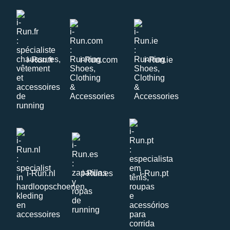
i-Run.fr
i-Run.com
i-Run.ie
i-Run.nl
i-Run.es
i-Run.pt