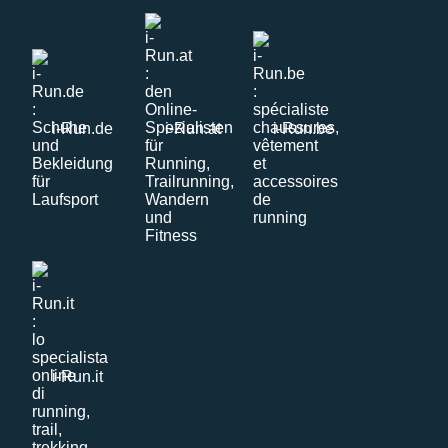
i-Run.de
i-Run.at
i-Run.be
i-Run.it