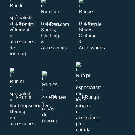
i-Run.fr
i-Run.com
i-Run.ie
i-Run.nl
i-Run.es
i-Run.pt