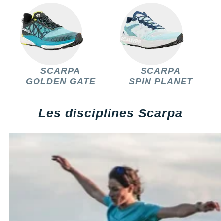
New Balance
PAR MARQUES
Nike
DÉSTOCKAGE
NNormal
+ Voir tous les
accessoires
Odlo
SCARPA
SCARPA
GOLDEN GATE
SPIN PLANET
On-Running
Orca
Les disciplines Scarpa
OVERSTIMS
Patagonia
Petzl
Polar
Puma