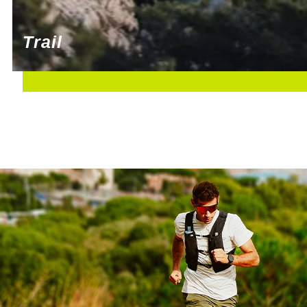
Suunto
Ta Energy
Trail
The North Face
Thuasne
Under Armour
Withings
X-Bionic
X-Socks
+ Voir toutes les marques