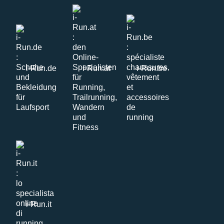
i-Run.de
i-Run.at
i-Run.be
i-Run.it