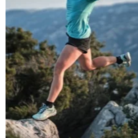
Raidlight
Reebok
Salomon
Saucony
Saxx
Scarpa
Scott
Shokz
Sidas
Smoon
Speedo