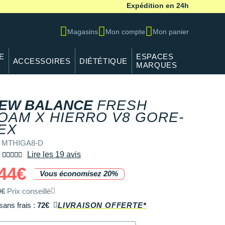
Expédition en 24h
Magasins
Mon compte
Mon panier
E
ESPACES
ACCESSOIRES
DIÉTÉTIQUE
MARQUES
EW BALANCE
FRESH
OAM X HIERRO V8 GORE-
REF MTHIGA8-D
EX
f MTHIGA8-D
Lire les 19 avis
44€
Vous économisez 20%
0€
Prix conseillé
sans frais :
72€
LIVRAISON OFFERTE*