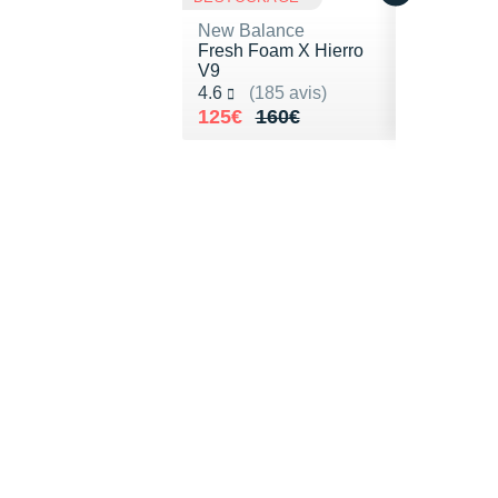
New Balance
Fresh Foam X Hierro
V9
Noté 4.6 sur 5
4.6
(185 avis)
Au lieu de 160€
Vendu 125€
125€
160€