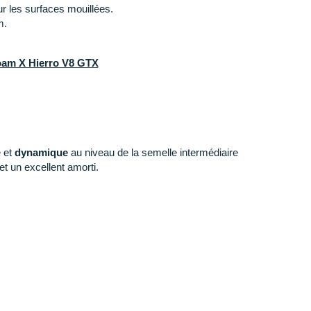
r les surfaces mouillées.
m.
Foam X Hierro V8 GTX
 et
dynamique
au niveau de la semelle intermédiaire
 et un excellent amorti.
eure qui enveloppe votre pied)
: Le nouveau mesh
irabilité
optimale et la membrane
imperméable
Gore-
intempéries. La coque talonnière améliore le maintien
ant
protège
vos orteils des débris.
 une nouvelle conception plus
écologique
, la semelle