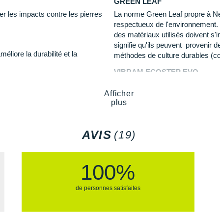
GREEN LEAF
extérieure garantit une ad
er les impacts contre les pierres
La norme Green Leaf propre à Ne
ou mouillées. Les crampo
respectueux de l'environnement. 
sur les chemins de trail.
 les longues distances.
des matériaux utilisés doivent s
signifie qu'ils peuvent provenir 
liore la durabilité et la
ore-Tex.
méthodes de culture durables (co
nt
.
Semelle intérieure amovib
VIBRAM ECOSTEP EVO
Largeur D : standard
Le contenu de Vibram Ecostep E
Poids constaté chez i-Run :
, le Fresh Foam X offre un
Afficher
qui utilise un minimum de 30% 
plus
tés ?
rgie explosif et un rebond
entre développement durable et pe
Les autres produits
New Balanc
adhérence sur les surfaces sèche
AVIS
(19)
100%
de personnes satisfaites