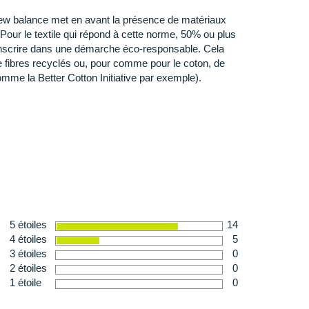
hérence optimale sur une multitude de surfaces sèches
w balance met en avant la présence de matériaux
ns de 4 mm augmentent votre
accroche
et votre traction
Pour le textile qui répond à cette norme, 50% ou plus
'inscrire dans une démarche éco-responsable. Cela
de fibres recyclés ou, pour comme pour le coton, de
mme la Better Cotton Initiative par exemple).
le
VO est obtenu au moyen d’un procédé de production
 303 g en taille 42
de gomme Vibram recyclée. Une combinaison innovante
rformance, qui fournit une meilleure durabilité et
e
s et mouillées.
5 étoiles
14
4 étoiles
5
3 étoiles
0
2 étoiles
0
1 étoile
0