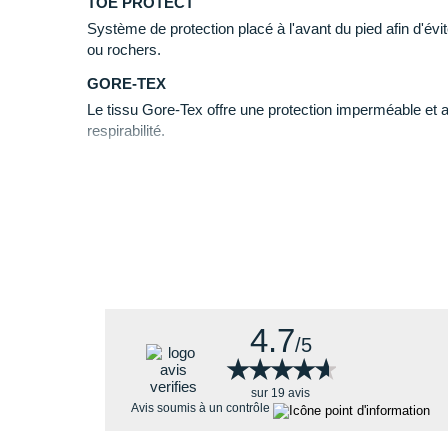
TOE PROTECT
Parmi ses différentes qualités vous retrouvez :
Système de protection placé à l'avant du pied afin d'évit
Une
accroche
polyvalente et fiable.
ou rochers.
Un
amorti
efficace et durable pour les courtes et
GORE-TEX
Sa tige enveloppante qui s'ajuste agréablement.
Le tissu Gore-Tex offre une protection imperméable et amé
Son
imperméabilité
assurée par le membrane G
respirabilité.
Une fabrication
respectueuse
de l'environneme
FRESH FOAM X
Dernière version de la célèbre mousse de New Balance
Fresh Foam X Hierro V8 Gore-Tex, quelles nouveau
amorti hautement performant qui procure un retour d'éne
confortable et naturel à chaque foulée.
4.7
/5
★★★★★
★★★★★
sur 19 avis
Avis soumis à un contrôle