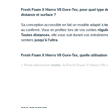
Fresh Foam X Hierro V8 Gore-Tex, pour quel type de 
distance et surface ?
Sa conception accessible en fait un modèle adapté à
to
au confirmé. Vous en profitez lors de vos sorties
réguli
Toutes distances
, elle vous suit durant vos entraînem
sentiers
jusqu'à l'ultra
.
Fresh Foam X Hierro V8 Gore-Tex, quelle utilisation
+ Particulièrement
stable
, la Fresh Foam X Hierro V8 
pleinement vos sessions de trail peu importe vos object
écologique réduit l'impact sur les ressources naturelles.
- Si vous souhaitez bénéficier d'une accroche supérieu
boueuses, nous vous recommandons la
New Balance
Pourquoi choisir la Fresh Foam X Hierro V8 Gore-T