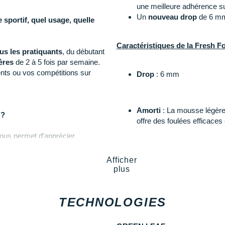
une meilleure adhérence su
Un
nouveau drop
de 6 m
sportif, quel usage, quelle
Caractéristiques de la Fresh 
us les pratiquants
, du débutant
ères
de 2 à 5 fois par semaine.
ents ou vos compétitions sur
Drop
: 6 mm
Amorti
: La mousse légère
 ?
offre des foulées efficaces
vous permet d'apprécier
ifs. Sa conception plus
Empeigne
(partie supéri
Afficher
hybride vous offre une
resp
plus
re pour les surfaces mouillées ou
Tex protège vos pieds des 
 Summit Unknown SG
.
tandis que le renfort à l'av
TECHNOLOGIES
ex ?
Semelle extérieure
: Avec