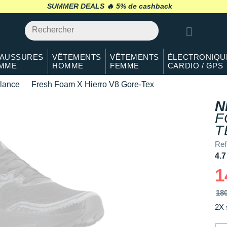
SUMMER DEALS 🔥
retour 30 jours
*
AUSSURES
VÊTEMENTS
VÊTEMENTS
ÉLECTRONIQU
MME
HOMME
FEMME
CARDIO / GPS
lance
Fresh Foam X Hierro V8 Gore-Tex
N
F
T
Re
4.7
1
18
2X 