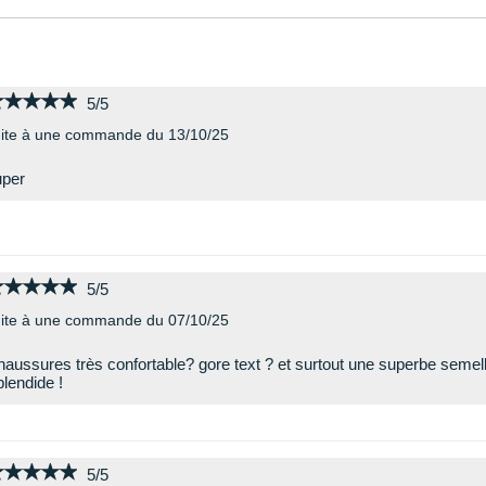
★★★★★
★★★★★
5/5
ite à une commande du 13/10/25
uper
★★★★★
★★★★★
5/5
ite à une commande du 07/10/25
aussures très confortable? gore text ? et surtout une superbe semel
lendide !
★★★★★
★★★★★
5/5