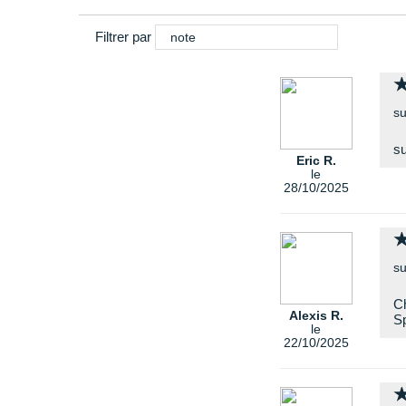
Filtrer par
note
su
s
Eric R.
le
28/10/2025
su
Ch
Alexis R.
Sp
le
22/10/2025