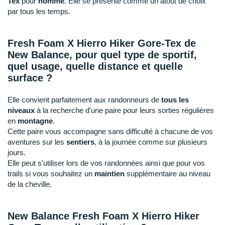
New Balance
Tex
pour
homme
. Elle se présente comme un atout de choix
PAR MARQUES
par tous les temps.
Nike
DÉSTOCKAGE
NNormal
Fresh Foam X Hierro Hiker Gore-Tex de
New Balance, pour quel type de sportif,
+ Voir tous les
accessoires
Odlo
quel usage, quelle distance et quelle
surface ?
On-Running
Elle convient parfaitement aux randonneurs de
tous les
Orca
niveaux
à la recherche d'une paire pour leurs sorties régulières
en
montagne
.
OVERSTIMS
Cette paire vous accompagne sans difficulté à chacune de vos
aventures sur les
sentiers
, à la journée comme sur plusieurs
Patagonia
jours.
Elle peut s'utiliser lors de vos randonnées ainsi que pour vos
Petzl
trails si vous souhaitez un
maintien
supplémentaire au niveau
de la cheville.
Polar
Puma
New Balance Fresh Foam X Hierro Hiker