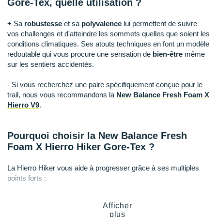
Gore-Tex, quelle utilisation ?
Raidlight
Reebok
+ Sa
robustesse
et sa
polyvalence
lui permettent de suivre
vos challenges et d'atteindre les sommets quelles que soient les
Salomon
conditions climatiques. Ses atouts techniques en font un modèle
redoutable qui vous procure une sensation de
bien-être
même
Saucony
sur les sentiers accidentés.
Saxx
- Si vous recherchez une paire spécifiquement conçue pour le
trail, nous vous recommandons la
New Balance Fresh Foam X
Scarpa
Hierro V9
.
Scott
Pourquoi choisir la New Balance Fresh
Shokz
Foam X Hierro Hiker Gore-Tex ?
Sidas
La Hierro Hiker vous aide à progresser grâce à ses multiples
points forts :
Smoon
Une
membrane imperméable
qui protège vos pieds des
Speedo
intempéries.
Afficher
plus
Un
amorti
de qualité qui adoucit les impacts avec le sol.