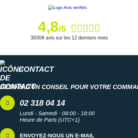
parcours. Elle garantit une adhérence rassurante sur une
multitude de terrains
et une durabilité sans faille face à
l'abrasion.
4,8
/5
Semelle intérieure amovible
38308 avis sur les 12 derniers mois
Largeur D : standard
Poids constaté chez i-Run : 402 g en taille 42
Toutes les
chaussures de randonnée
CONTACT
Les autres produits
New Balance
BESOIN D'UN CONSEIL POUR VOTRE COMMA
02 318 04 14
Lundi - Samedi · 08:00 - 18:00
Heure de Paris (UTC+1)
ENVOYEZ-NOUS UN E-MAIL