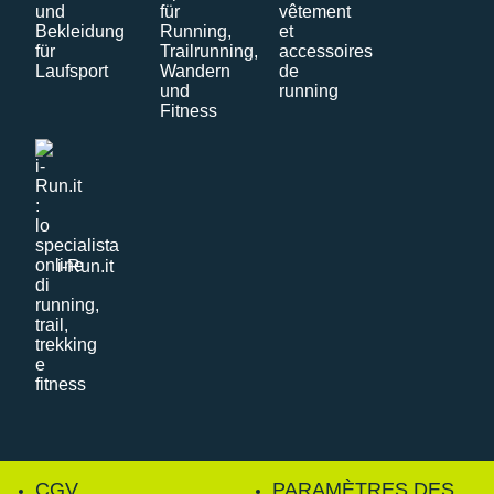
i-Run.it
CGV
PARAMÈTRES DES