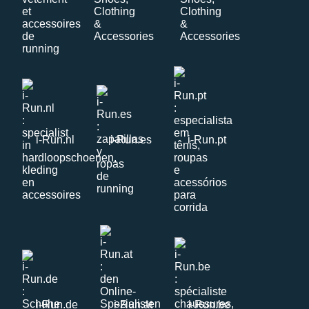
i-Run.nl
i-Run.es
i-Run.pt
i-Run.de
i-Run.at
i-Run.be