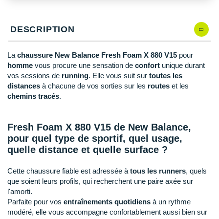
New Balance
PAR MARQUES
49
Modèles similaires en stock
Nike
DESCRIPTION
DÉSTOCKAGE
NNormal
La
chaussure New Balance Fresh Foam X 880 V15
pour
+ Voir tous les
accessoires
Odlo
homme
vous procure une sensation de
confort
unique durant
vos sessions de
running
. Elle vous suit sur
toutes les
On-Running
distances
à chacune de vos sorties sur les
routes
et les
chemins tracés
.
Orca
OVERSTIMS
Fresh Foam X 880 V15 de New Balance,
pour quel type de sportif, quel usage,
Patagonia
quelle distance et quelle surface ?
Petzl
Cette chaussure fiable est adressée à
tous les runners
, quels
Polar
que soient leurs profils, qui recherchent une paire axée sur
l'amorti.
Puma
Parfaite pour vos
entraînements quotidiens
à un rythme
modéré, elle vous accompagne confortablement aussi bien sur