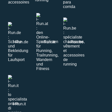
i-Run.de
i-Run.at
i-Run.be
i-Run.it