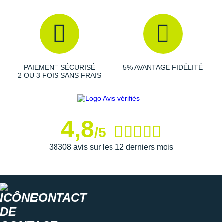
pied)
: Conçue en maille structurée, elle assure une
respirabilité
adaptée à votre cadence pour une sensation
de fraîcheur continue. Elle vous permet de courir
sereinement en maintenant parfaitement votre pied. La
languette et le col favorisent votre
bien-être
tout au long
du parcours.
PAIEMENT SÉCURISÉ
5% AVANTAGE FIDÉLITÉ
2 OU 3 FOIS SANS FRAIS
Semelle extérieure
: Elle offre une
adhérence
supérieure
et une
traction
maximale sur les sols secs et humides.
Elle favorise la fluidité des foulées et la douceur des
4,8
transitions. Le revêtement promet une grande
résistance
/5
à l'abrasion
.
38308 avis sur les 12 derniers mois
Largeur D : standard
Semelle intérieure amovible
Poids constaté chez i-Run : 274 g en taille 42
CONTACT
Les autres produits
New Balance