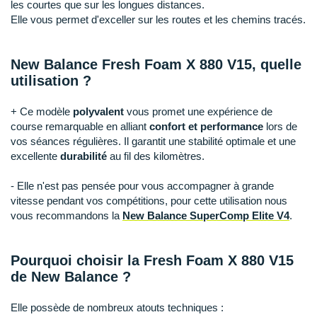
Raidlight
les courtes que sur les longues distances.
Elle vous permet d'exceller sur les routes et les chemins tracés.
Reebok
Salomon
New Balance Fresh Foam X 880 V15, quelle
utilisation ?
Saucony
+ Ce modèle
polyvalent
vous promet une expérience de
Saxx
course remarquable en alliant
confort et performance
lors de
vos séances régulières. Il garantit une stabilité optimale et une
Scarpa
excellente
durabilité
au fil des kilomètres.
Scott
- Elle n'est pas pensée pour vous accompagner à grande
vitesse pendant vos compétitions, pour cette utilisation nous
Shokz
vous recommandons la
New Balance SuperComp Elite V4
.
Sidas
Pourquoi choisir la Fresh Foam X 880 V15
Smoon
de New Balance ?
Speedo
Elle possède de nombreux atouts techniques :