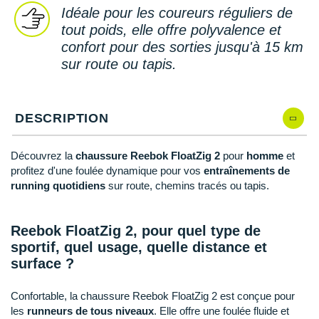
New Balance
PAR MARQUES
Idéale pour les coureurs réguliers de
tout poids, elle offre polyvalence et
Nike
DÉSTOCKAGE
confort pour des sorties jusqu'à 15 km
NNormal
sur route ou tapis.
+ Voir tous les
accessoires
Odlo
DESCRIPTION
On-Running
Orca
Découvrez la
chaussure Reebok FloatZig 2
pour
homme
et
profitez d'une foulée dynamique pour vos
entraînements de
OVERSTIMS
running quotidiens
sur route, chemins tracés ou tapis.
Patagonia
Reebok FloatZig 2, pour quel type de
Petzl
sportif, quel usage, quelle distance et
surface ?
Polar
Puma
Confortable, la chaussure Reebok FloatZig 2 est conçue pour
les
runneurs de tous niveaux
. Elle offre une foulée fluide et