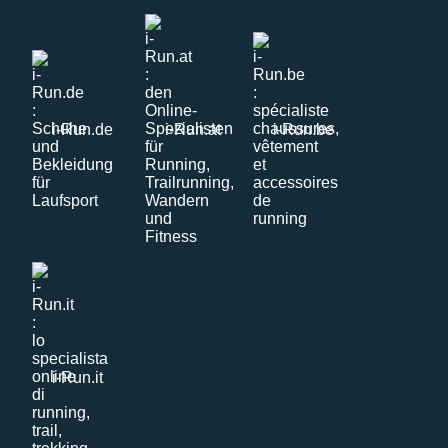
i-Run.de
i-Run.at
i-Run.be
i-Run.it