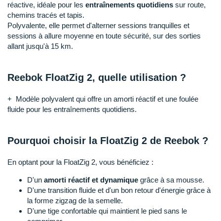
Raidlight
réactive, idéale pour les
entraînements quotidiens
sur route,
chemins tracés et tapis.
Reebok
Polyvalente, elle permet d'alterner sessions tranquilles et
sessions à allure moyenne en toute sécurité, sur des sorties
Salomon
allant jusqu'à 15 km.
Saucony
Reebok FloatZig 2, quelle utilisation ?
Saxx
+ Modèle polyvalent qui offre un amorti réactif et une foulée
Scarpa
fluide pour les entraînements quotidiens.
Scott
Pourquoi choisir la FloatZig 2 de Reebok ?
Shokz
En optant pour la FloatZig 2, vous bénéficiez :
Sidas
D'un
amorti réactif et dynamique
grâce à sa mousse.
Smoon
D'une transition fluide et d'un bon retour d'énergie grâce à
la forme zigzag de la semelle.
Speedo
D'une tige confortable qui maintient le pied sans le