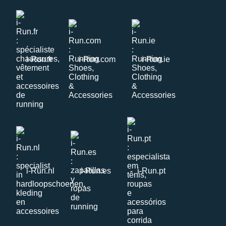
i-Run.fr
i-Run.com
i-Run.ie
i-Run.nl
i-Run.es
i-Run.pt