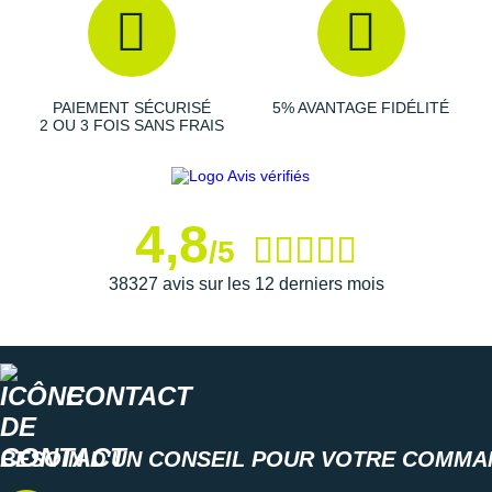
kilomètres tout en garantissant stabilité, contrôle et
performance à chaque appui.
PAIEMENT SÉCURISÉ
5% AVANTAGE FIDÉLITÉ
Semelle intérieure amovible
2 OU 3 FOIS SANS FRAIS
Poids constaté chez i-Run : 298 g en taille 42
Les autres produits
Reebok
4,8
/5
38327 avis sur les 12 derniers mois
CONTACT
BESOIN D'UN CONSEIL POUR VOTRE COMMA